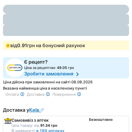
Item
3
1
of
3
від
0.91
грн на бонусний рахунок
Є рецепт?
Ціна за рецептом:
49.05
грн
Зробити замовлення
Ціна дійсна при замовленні на сайті 08.08.2026
Вказана найменша ціна в населеному пункті
Оплата
Доставка
Повернення
Доставка у
Київ
Безкоштовно
Самовивіз з аптек
Ціна товару:
від
91.34 грн
В наявності
в 189 аптеках