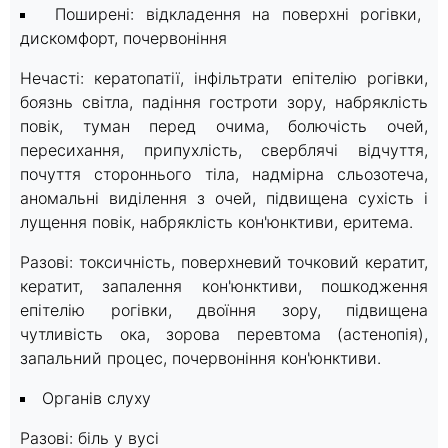
Поширені: відкладення на поверхні рогівки,
дискомфорт, почервоніння
Нечасті: кератопатії, інфільтрати епітелію рогівки,
боязнь світла, падіння гостроти зору, набряклість
повік, туман перед очима, болючість очей,
пересихання, припухлість, сверблячі відчуття,
почуття стороннього тіла, надмірна сльозотеча,
аномальні виділення з очей, підвищена сухість і
лущення повік, набряклість кон'юнктиви, еритема.
Разові: токсичність, поверхневий точковий кератит,
кератит, запалення кон'юнктиви, пошкодження
епітелію рогівки, двоїння зору, підвищена
чутливість ока, зорова перевтома (астенопія),
запальний процес, почервоніння кон'юнктиви.
Органів слуху
Разові: біль у вусі