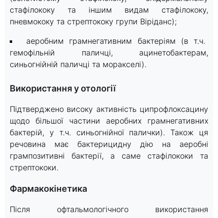
стафілококу та іншим видам стафілококу,
пневмококу та стрептококу групи Віріданс);
аеробним грамнегативним бактеріям (в т.ч.
гемофільній паличці, ацинетобактерам,
синьогнійній паличці та моракселі).
Використання у отології
Підтверджено високу активність ципрофлоксацину
щодо більшої частини аеробних грамнегативних
бактерій, у т.ч. синьогнійної палички). Також ця
речовина має бактерицидну дію на аеробні
грампозитивні бактерії, а саме стафілококи та
стрептококи.
Фармакокінетика
Після офтальмологічного використання