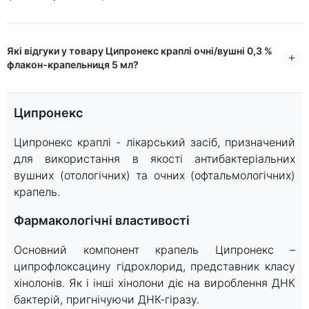
Які відгуки у товару Ципронекс краплі очні/вушні 0,3 %
флакон-крапельниця 5 мл?
Ципронекс
Ципронекс краплі - лікарський засіб, призначений
для використання в якості антибактеріальних
вушних (отологічних) та очних (офтальмологічних)
крапель.
Фармакологічні властивості
Основний компонент крапель Ципронекс –
ципрофлоксацину гідрохлорид, представник класу
хінолонів. Як і інші хінолони діє на вироблення ДНК
бактерій, пригнічуючи ДНК-гіразу.