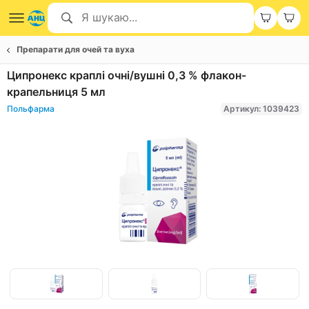
Препарати для очей та вуха
Ципронекс краплі очні/вушні 0,3 % флакон-
крапельниця 5 мл
Польфарма
Артикул: 1039423
Item
1
of