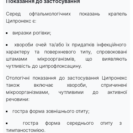
Показання до застосування
Серед офтальмологічних показань крапель
Ципронекс є:
виразки рогівки;
хвороби очей та/або їх придатків інфекційного
характеру та поверхневого типу, спровоковані
штамами мікроорганізмів, що виявляють
чутливість до ципрофлоксацину.
Отологічні показання до застосування Ципронекс
також включає хвороби, спричинені
мікроорганізмами, чутливими до активної
речовини:
гостра форма зовнішнього отиту;
гостра форма середнього отиту з
тимпаностомією.