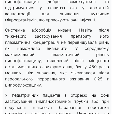
ципрофлоксацин добре всмоктується та
підтримується у тканинах ока у достатній
концентрації для знищення чутливих
мікроорганізмів, що провокують очні інфекції.
Системна абсорбція низька. Навіть після
тижневого застосування препарату його
плазматична концентрація не перевищувала рівні,
які неможливо визначити. У середньому
максимальний плазматичний рівень
ципрофлоксацину, виявлений після місцевого
офтальмологічного використання, був у 450 разів
меншим, ніж значення, яке фіксувалося після
перорального перорального вживання 0,25 г
ципрофлоксацину.
У педіатричних пацієнтів з отореєю на фоні
застосування тимпаностомічної трубки або при
порушенні цілісності барабанної перетинки
отологічне введення крапель Ципронекс не