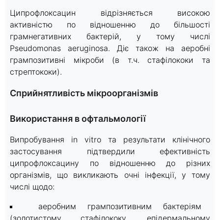
Ципрофлоксацин відрізняється високою
активністю по відношенню до більшості
грамнегативних бактерій, у тому числі
Pseudomonas aeruginosa. Діє також на аеробні
грампозитивні мікроби (в т.ч. стафілококи та
стрептококи).
Сприйнятливість мікроорганізмів
Використання в офтальмології
Випробування in vitro та результати клінічного
застосування підтвердили ефективність
ципрофлоксацину по відношенню до різних
організмів, що викликають очні інфекції, у тому
числі щодо:
аеробним грампозитивним бактеріям
(золотистому стафілококу, епідермальному