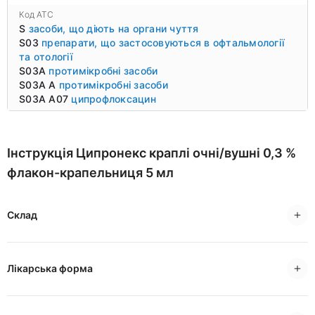
Код ATC
S
засоби, що діють на органи чуття
S03
препарати, що застосовуються в офтальмології
та отології
S03A
протимікробні засоби
S03A A
протимікробні засоби
S03A A07
ципрофлоксацин
Інструкція Ципронекс краплі очні/вушні 0,3 %
флакон-крапельниця 5 мл
Склад
Лікарська форма