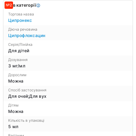
в категорії
№2
Торгова назва
Ципронекс
Діюча речовина
Ципрофлоксацин
Серія/Лінійка
Для дітей
Дозування
3 мг/мл
Дорослим
Можна
Спосіб застосування
Для очей;Для вух
Дітям
Можна
Кількість в упаковці
5 мл
Вагітним