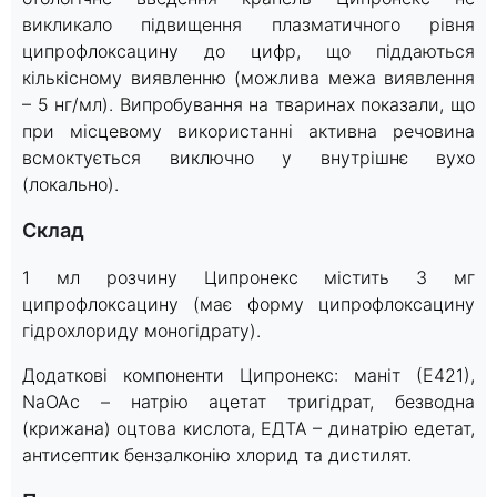
викликало підвищення плазматичного рівня
ципрофлоксацину до цифр, що піддаються
кількісному виявленню (можлива межа виявлення
– 5 нг/мл). Випробування на тваринах показали, що
при місцевому використанні активна речовина
всмоктується виключно у внутрішнє вухо
(локально).
Склад
1 мл розчину Ципронекс містить 3 мг
ципрофлоксацину (має форму ципрофлоксацину
гідрохлориду моногідрату).
Додаткові компоненти Ципронекс: маніт (Е421),
NaOAc – натрію ацетат тригідрат, безводна
(крижана) оцтова кислота, ЕДТА – динатрію едетат,
антисептик бензалконію хлорид та дистилят.