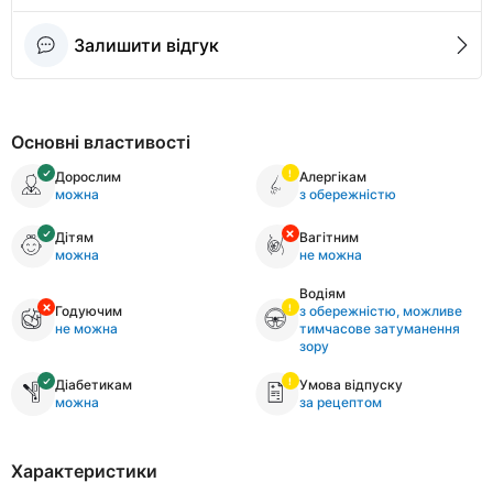
Залишити відгук
Основні властивості
Дорослим
Алергікам
можна
з обережністю
Дітям
Вагітним
можна
не можна
Водіям
Годуючим
з обережністю, можливе
не можна
тимчасове затуманення
зору
Діабетикам
Умова відпуску
можна
за рецептом
Характеристики