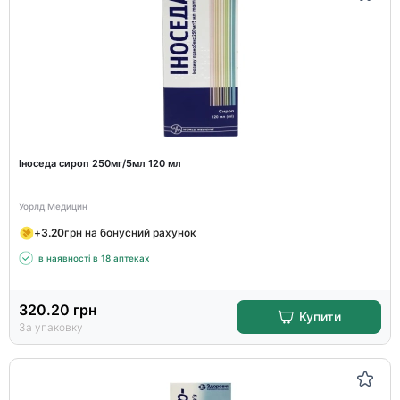
Іноседа сироп 250мг/5мл 120 мл
Уорлд Медицин
+
3.20
грн на бонусний рахунок
в наявності в 18 аптеках
320.20
грн
Купити
За упаковку