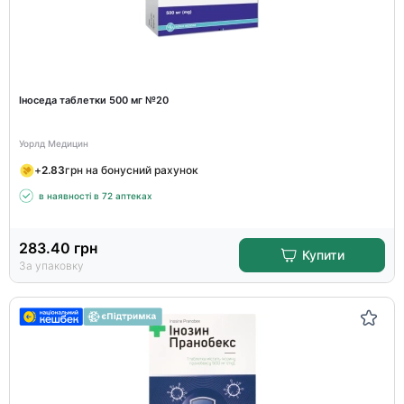
Іноседа таблетки 500 мг №20
Уорлд Медицин
+
2.83
грн на бонусний рахунок
в наявності в 72 аптеках
283.40
грн
Купити
За упаковку