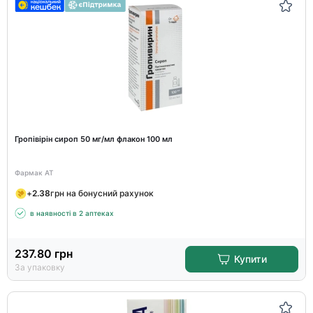
Гропівірін сироп 50 мг/мл флакон 100 мл
Фармак АТ
+
2.38
грн на бонусний рахунок
в наявності в 2 аптеках
237.80
грн
Купити
За упаковку