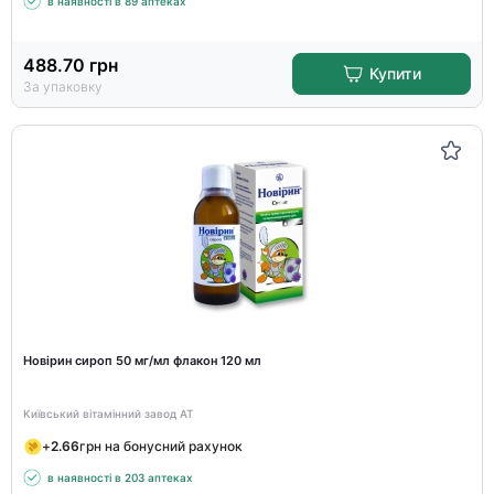
в наявності в 89 аптеках
488.70
грн
Купити
За упаковку
Новірин сироп 50 мг/мл флакон 120 мл
Київський вітамінний завод АТ
+
2.66
грн на бонусний рахунок
в наявності в 203 аптеках