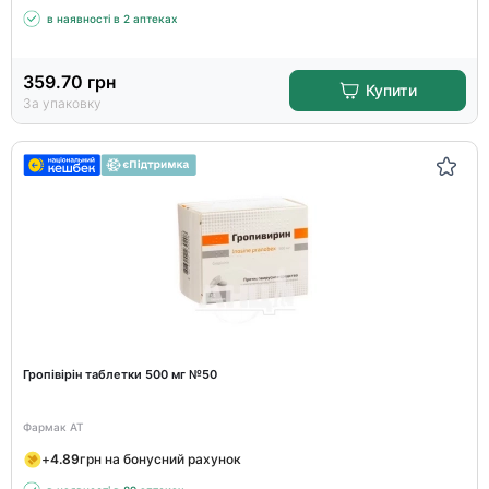
в наявності в 2 аптеках
359.70
грн
Купити
За упаковку
Гропівірін таблетки 500 мг №50
Фармак АТ
+
4.89
грн на бонусний рахунок