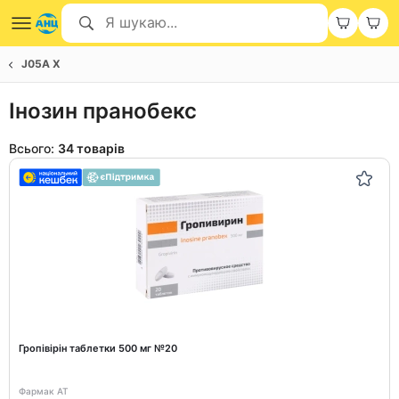
J05A X
Інозин пранобекс
Всього:
34 товарів
Гропівірін таблетки 500 мг №20
Фармак АТ