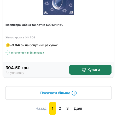
Інозин пранобекс таблетки 500 мг №40
Житомирська ФФ ТОВ
+
3.04
грн на бонусний рахунок
в наявності в 58 аптеках
304.50
грн
Купити
За упаковку
Показати більше
Назад
1
2
3
Далі