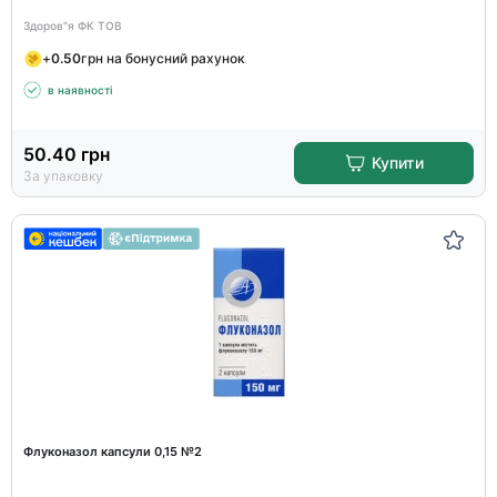
Здоров"я ФК ТОВ
+
0.50
грн на бонусний рахунок
в наявності
50.40
грн
Купити
За упаковку
Флуконазол капсули 0,15 №2