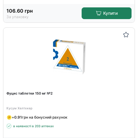
106.60
грн
Купити
За упаковку
Фуцис таблетки 150 мг №2
Кусум Хелтхкер
+
0.91
грн на бонусний рахунок
в наявності в 203 аптеках