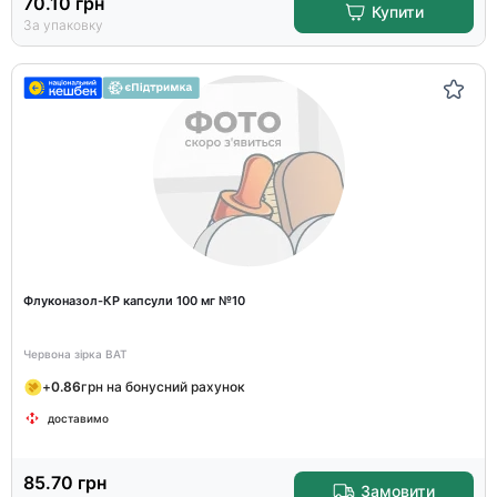
70.10
грн
Купити
За упаковку
Флуконазол-КР капсули 100 мг №10
Червона зірка ВАТ
+
0.86
грн на бонусний рахунок
доставимо
85.70
грн
Замовити