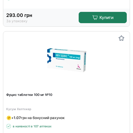
293.00
грн
Купити
За упаковку
Фуцис таблетки 100 мг №10
Кусум Хелтхкер
+
1.07
грн на бонусний рахунок
в наявності в 107 аптеках