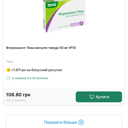
Флуконазол-Тева капсули тверді 50 мг №10
Тева
+
1.07
грн на бонусний рахунок
в наявності в 52 аптеках
106.80
грн
Купити
За упаковку
Показати більше