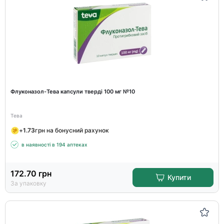
Флуконазол-Тева капсули тверді 100 мг №10
Тева
+
1.73
грн на бонусний рахунок
в наявності в 194 аптеках
172.70
грн
Купити
За упаковку