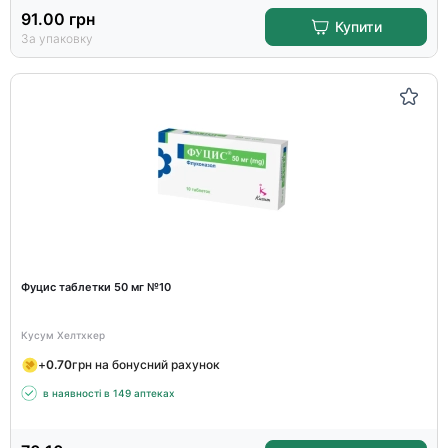
91.00
грн
Купити
За упаковку
Фуцис таблетки 50 мг №10
Кусум Хелтхкер
+
0.70
грн на бонусний рахунок
в наявності в 149 аптеках