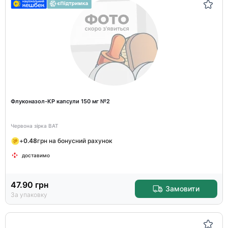
Флуконазол-КР капсули 150 мг №2
Червона зірка ВАТ
+
0.48
грн на бонусний рахунок
доставимо
47.90
грн
Замовити
За упаковку