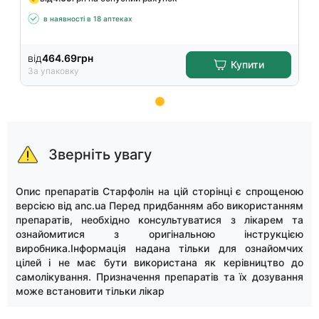
в наявності в 18 аптеках
від
464.69
грн
Купити
За упаковку
Item
1
of
Зверніть увагу
11
Опис препаратів Старфолін на цій сторінці є спрощеною
версією від anc.ua Перед придбанням або використанням
препаратів, необхідно консультуватися з лікарем та
ознайомитися з оригінальною інструкцією
виробника.Інформація надана тільки для ознайомчих
цілей і не має бути використана як керівництво до
самолікування. Призначення препаратів та їх дозування
може встановити тільки лікар