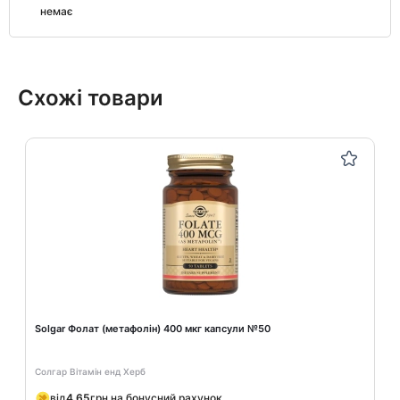
немає
Схожі товари
Solgar Фолат (метафолін) 400 мкг капсули №50
Солгар Вітамін енд Херб
від
4.65
грн на бонусний рахунок