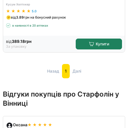
Кусум Хелтхкер
5.0
від
3.89
грн на бонусний рахунок
в наявності в 20 аптеках
від
389.18
грн
Купити
За упаковку
Назад
1
Далі
Відгуки покупців про Старфолін у
Вінниці
Оксана