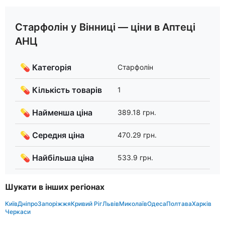
Старфолін у Вінниці — ціни в Аптеці
АНЦ
💊 Категорія
Старфолін
💊 Кількість товарів
1
💊 Найменша ціна
389.18 грн.
💊 Середня ціна
470.29 грн.
💊 Найбільша ціна
533.9 грн.
Шукати в інших регіонах
Київ
Дніпро
Запоріжжя
Кривий Ріг
Львів
Миколаїв
Одеса
Полтава
Харків
Черкаси