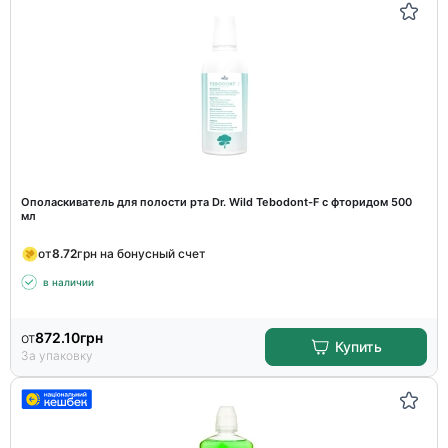
Ополаскиватель для полости рта Dr. Wild Tebodont-F с фторидом 500
мл
от
8.72
грн на бонусный счет
в наличии
от
872.10
грн
Купить
За упаковку