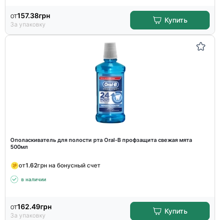
от
157.38
грн
Купить
За упаковку
Ополаскиватель для полости рта Oral-B профзащита свежая мята
500мл
от
1.62
грн на бонусный счет
в наличии
от
162.49
грн
Купить
За упаковку