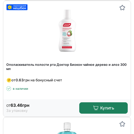
Ополаскиватель полости рта Доктор Биокон чайное дерево и алоэ 300
мл
от
0.63
грн на бонусный счет
в наличии
от
63.46
грн
Купить
За упаковку