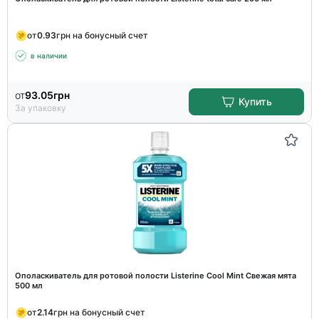
от
0.93
грн на бонусный счет
в наличии
от
93.05
грн
Купить
За упаковку
Ополаскиватель для ротовой полости Listerine Cool Mint Свежая мята
500 мл
от
2.14
грн на бонусный счет