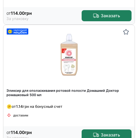
от
114.00
грн
Заказать
За упаковку
Эликсир для ополаскивания ротовой полости Домашний Доктор
ромашковый 500 мл
от
1.14
грн на бонусный счет
доставим
от
114.00
грн
Заказать
За упаковку