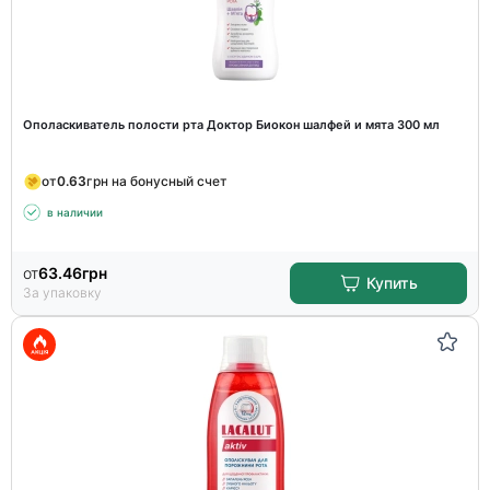
Ополаскиватель полости рта Доктор Биокон шалфей и мята 300 мл
от
0.63
грн на бонусный счет
в наличии
от
63.46
грн
Купить
За упаковку