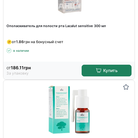
Ополаскиватель для полости рта Lacalut sensitive 300 мл
от
1.86
грн на бонусный счет
в наличии
от
186.11
грн
Купить
За упаковку