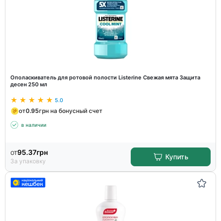
Ополаскиватель для ротовой полости Listerine Свежая мята Защита
десен 250 мл
5.0
от
0.95
грн на бонусный счет
в наличии
от
95.37
грн
Купить
За упаковку