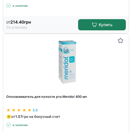
в наличии
от
214.40
грн
Купить
За упаковку
Ополаскиватель для полости рта Meridol 400 мл
5.0
от
1.57
грн на бонусный счет
в наличии