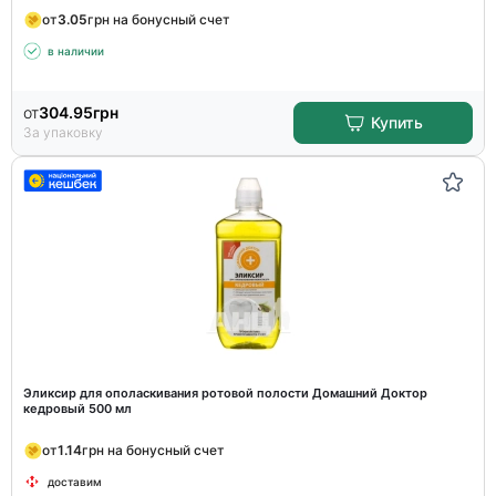
от
3.05
грн на бонусный счет
в наличии
от
304.95
грн
Купить
За упаковку
Эликсир для ополаскивания ротовой полости Домашний Доктор
кедровый 500 мл
от
1.14
грн на бонусный счет
доставим