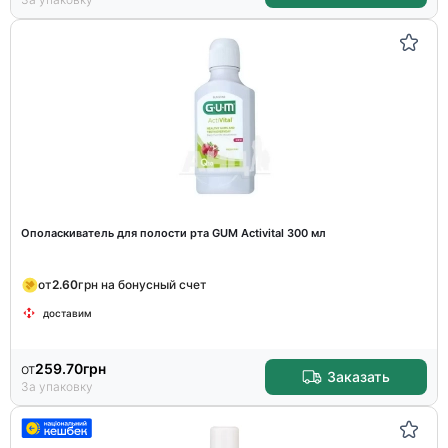
Ополаскиватель для полости рта GUM Activital 300 мл
от
2.60
грн на бонусный счет
доставим
от
259.70
грн
Заказать
За упаковку