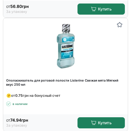
от
56.80
грн
Купить
За упаковку
Ополаскиватель для ротовой полости Listerine Свежая мята Мягкий
вкус 250 мл
от
0.75
грн на бонусный счет
в наличии
от
74.94
грн
Купить
За упаковку