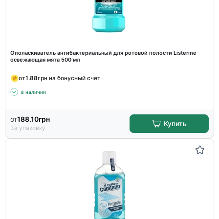
Ополаскиватель антибактериальный для ротовой полости Listerine
освежающая мята 500 мл
от
1.88
грн на бонусный счет
в наличии
от
188.10
грн
Купить
За упаковку