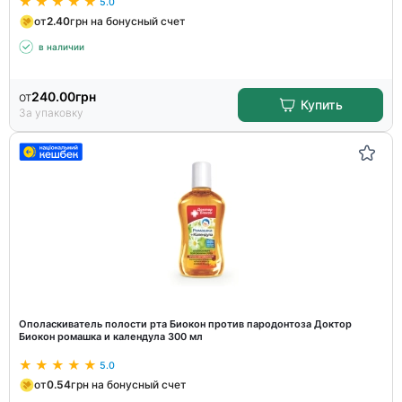
5.0
от
2.40
грн на бонусный счет
в наличии
от
240.00
грн
Купить
За упаковку
Ополаскиватель полости рта Биокон против пародонтоза Доктор
Биокон ромашка и календула 300 мл
5.0
от
0.54
грн на бонусный счет