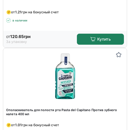
от
1.21
грн на бонусный счет
в наличии
от
120.65
грн
Купить
За упаковку
Ополаскиватель для полости рта Pasta del Capitano Против зубного
налета 400 мл
от
1.01
грн на бонусный счет