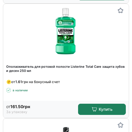
Ополаскиватель для ротовой полости Listerine Total Care защита зубов
и десен 250 мл
от
1.61
грн на бонусный счет
в наличии
от
161.50
грн
Купить
За упаковку