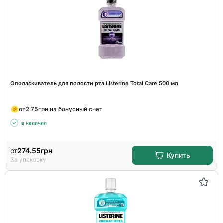
Ополаскиватель для полости рта Listerine Total Care 500 мл
от
2.75
грн на бонусный счет
в наличии
от
274.55
грн
Купить
За упаковку