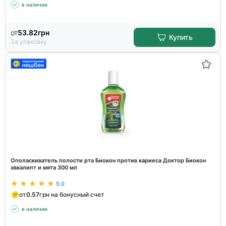
в наличии
от
53.82
грн
Купить
За упаковку
Ополаскиватель полости рта Биокон против кариеса Доктор Биокон
эвкалипт и мята 300 мл
5.0
от
0.57
грн на бонусный счет
в наличии