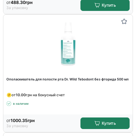
от
488.30
грн
Купить
За упаковку
Ополаскиватель для полости рта Dr. Wild Tebodont без фторида 500 мл
от
10.00
грн на бонусный счет
в наличии
от
1000.35
грн
Купить
За упаковку