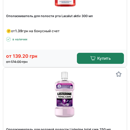
Ополаскиватель для полости рта Lacalut aktiv 300 мл
от
1.39
грн на бонусный счет
в наличии
от
139.20
грн
Купить
от
174.00
грн
Ополаскиватель для ротовой полости Listerine total care 250 мл