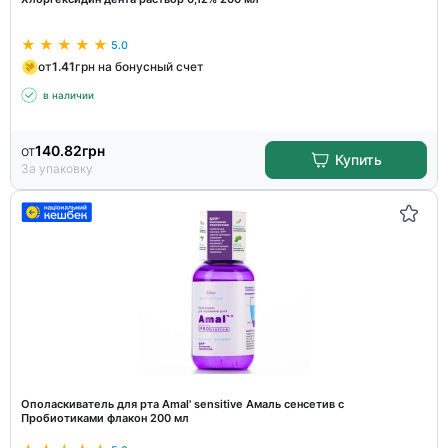
5.0
от
1.41
грн на бонусный счет
в наличии
от
140.82
грн
Купить
За упаковку
Ополаскиватель для рта Amal' sensitive Амаль сенсетив с
Пробиотиками флакон 200 мл