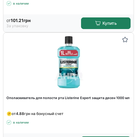
в наличии
от
101.21
грн
Купить
За упаковку
Ополаскиватель для полости рта Listerine Expert защита десен 1000 мл
от
4.88
грн на бонусный счет
в наличии