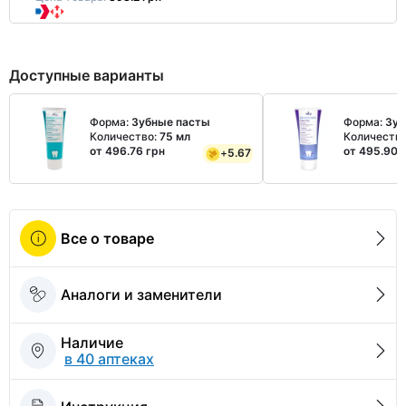
Доступные варианты
Форма:
Зубные пасты
Форма:
Зуб
Количество:
75 мл
Количеств
от 496.76 грн
от 495.90 
+
5.67
Все о товаре
Аналоги и заменители
Наличие
в 40 аптеках