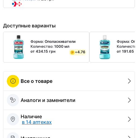
Доступные варианты
Форма:
Ополаскиватели
Форма:
Опо
Количество:
1000 мл
Количеств
от 434.15 грн
от 191.65 г
+
4.76
Все о товаре
Аналоги и заменители
Наличие
в 14 аптеках