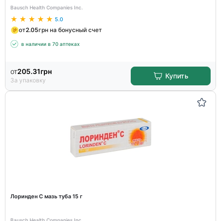
Bausch Health Companies Inc.
5.0
от
2.05
грн на бонусный счет
в наличии в 70 аптеках
от
205.31
грн
Купить
За упаковку
Лоринден С мазь туба 15 г
Bausch Health Companies Inc.