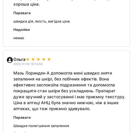
хороша ціна.
Переваги
швидка дія, якість, вигідна ціна
Недоліки
немає
Ольга
2025-01-02 16:14:59
Мазь Лоринден А допомогла мені швидко зняти
запалення на шкірі, без побічних ефектів. Вона
ефективно заспокоїла подразнення та допомогла
покращити стан шкіри без ускладнень. Препарат
дуже зручний у застосуванні і має приємну текстуру.
Ціна в аптеці АНЦ була значно нижчою, ніж в інших
аптеках, що теж приємно здивувало.
Переваги
Швидке полегшення запалення