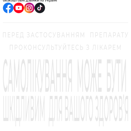
безкоштовні дзвінки по Україні