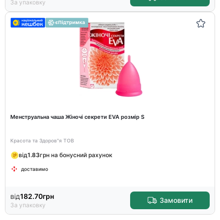
За упаковку
Менструальна чаша Жіночі секрети EVA розмір S
Красота та Здоров"я ТОВ
від
1.83
грн на бонусний рахунок
доставимо
від
182.70
грн
Замовити
За упаковку