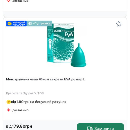
доставимо
Менструальна чаша Жіночі секрети EVA розмір L
Красота та Здоров"я ТОВ
від
1.80
грн на бонусний рахунок
доставимо
від
179.80
грн
Замовити