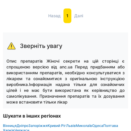
Назад
1
Далі
Зверніть увагу
Опис препаратів Жіночі секрети на цій сторінці є
спрощеною версією від anc.ua Перед придбанням або
використанням препаратів, необхідно консультуватися з
лікарем та ознайомитися з оригінальною інструкцією
виробника.Інформація надана тільки для ознайомчих
цілей і не має бути використана як керівництво до
самолікування. Призначення препаратів та їх дозування
може встановити тільки лікар
Шукати в інших регіонах
Вінниця
Дніпро
Запоріжжя
Кривий Ріг
Львів
Миколаїв
Одеса
Полтава
Харків
Черкаси