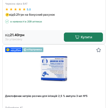
Червона зірка ВАТ
5.0
від
0.21
грн на бонусний рахунок
в наявності в 209 аптеках
від
21.40
грн
Купити
За упаковку
Диклофенак натрію розчин для ін'єкцій 2,5 % ампула 3 мл №5
Лубнифарм АТ