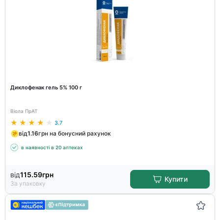
Диклофенак гель 5% 100 г
Віола ПрАТ
3.7
від
1.16
грн на бонусний рахунок
в наявності в 20 аптеках
від
115.59
грн
Купити
За упаковку