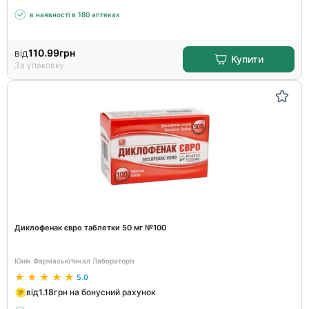
в наявності в 180 аптеках
від
110.99
грн
Купити
За упаковку
Диклофенак євро таблетки 50 мг №100
Юнік Фармасьютикал Лабораторіз
5.0
від
1.18
грн на бонусний рахунок