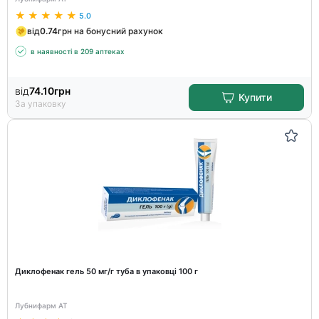
5.0
від
0.74
грн на бонусний рахунок
в наявності в 209 аптеках
від
74.10
грн
Купити
За упаковку
Диклофенак гель 50 мг/г туба в упаковці 100 г
Лубнифарм АТ