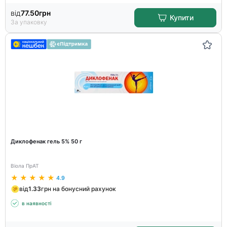
від
77.50
грн
Купити
За упаковку
Диклофенак гель 5% 50 г
Віола ПрАТ
4.9
від
1.33
грн на бонусний рахунок
в наявності