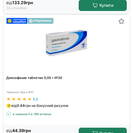
від
133.29
грн
Купити
За упаковку
Диклофенак таблетки 0,05 г №30
Червона зірка ВАТ
5.0
від
0.44
грн на бонусний рахунок
в наявності в 169 аптеках
від
44.39
грн