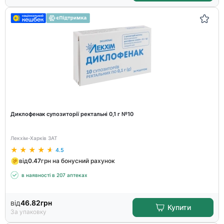
Диклофенак супозиторії ректальні 0,1 г №10
Лекхім-Харків ЗАТ
4.5
від
0.47
грн на бонусний рахунок
в наявності в 207 аптеках
від
46.82
грн
Купити
За упаковку