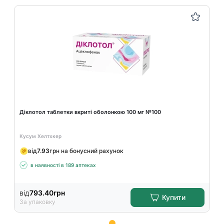
Діклотол таблетки вкриті оболонкою 100 мг №100
Кусум Хелтхкер
від
7.93
грн на бонусний рахунок
в наявності в 189 аптеках
від
793.40
грн
Купити
За упаковку