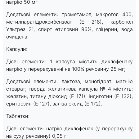
натрію 50 мг
Додаткові елементи: трометамол, макрогол 400,
метилпарагідроксибензоат (Е 218), карбопол
Ультрез 21, спирт етиловий 96%, гліцерин, вода
очищена.
Капсули:
Дієві елементи: 1 капсула містить диклофенаку
натрію у перерахуванні на 100% речовину 25 мг;
Додаткові елементи: лактоза, моногідрат; магнію
стеарат; тверда желатинова капсула № 4 містить:
желатин, титану діоксид (Е 171), індиготин (Е 132),
еритрозин (Е 127), заліза оксид (Е 172).
Таблетки:
Дієві елементи: натрію диклофенак (у перерахунку
на суху речовину) 0,05 г;