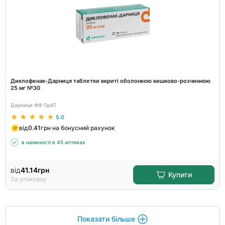
Диклофенак-Дарниця таблетки вкриті оболонкою кишково-розчинною
25 мг №30
Дарниця ФФ ПрАТ
5.0
від
0.41
грн на бонусний рахунок
в наявності в 45 аптеках
від
41.14
грн
Купити
За упаковку
Показати більше