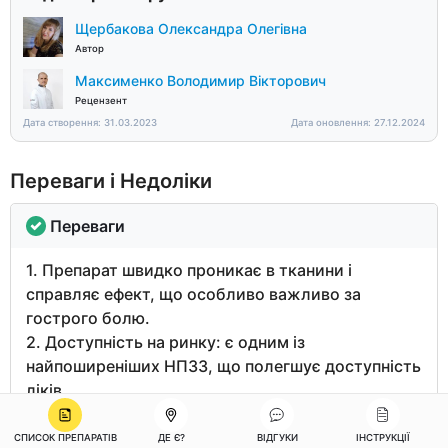
Щербакова Олександра Олегівна
Автор
Максименко Володимир Вікторович
Рецензент
Дата створення: 31.03.2023
Дата оновлення: 27.12.2024
Переваги і Недоліки
Переваги
1. Препарат швидко проникає в тканини і
справляє ефект, що особливо важливо за
гострого болю.
2. Доступність на ринку: є одним із
найпоширеніших НПЗЗ, що полегшує доступність
ліків.
3. Ефективно застосовується під час лікування
різних запальних захворювань, таких як
СПИСОК ПРЕПАРАТІВ
ДЕ Є?
ВІДГУКИ
ІНСТРУКЦІЇ