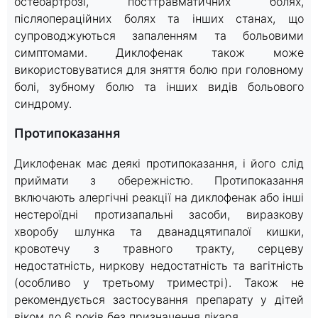
остеоартрозі, посттравматичних болях,
післяопераційних болях та інших станах, що
супроводжуються запаленням та больовими
симптомами. Диклофенак також може
використовуватися для зняття болю при головному
болі, зубному болю та інших видів больового
синдрому.
Протипоказання
Диклофенак має деякі протипоказання, і його слід
приймати з обережністю. Протипоказання
включають алергічні реакції на диклофенак або інші
нестероїдні протизапальні засоби, виразкову
хворобу шлунка та дванадцятипалої кишки,
кровотечу з травного тракту, серцеву
недостатність, ниркову недостатність та вагітність
(особливо у третьому триместрі). Також не
рекомендується застосування препарату у дітей
віком до 6 років без призначення лікаря.