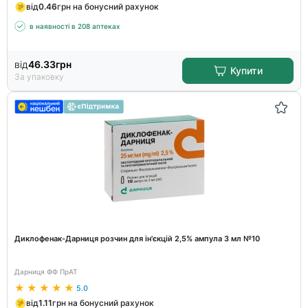
від
0.46
грн на бонусний рахунок
в наявності в 208 аптеках
від
46.33
грн
Купити
За упаковку
Диклофенак-Дарниця розчин для ін'єкцій 2,5% ампула 3 мл №10
Дарниця ФФ ПрАТ
5.0
від
1.11
грн на бонусний рахунок