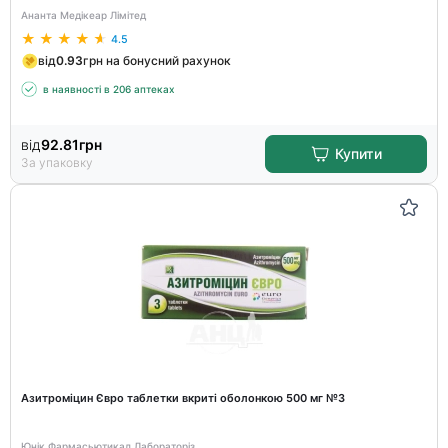
Ананта Медікеар Лімітед
4.5
від
0.93
грн на бонусний рахунок
в наявності в 206 аптеках
від
92.81
грн
Купити
За упаковку
Азитроміцин Євро таблетки вкриті оболонкою 500 мг №3
Юнік Фармасьютикал Лабораторіз