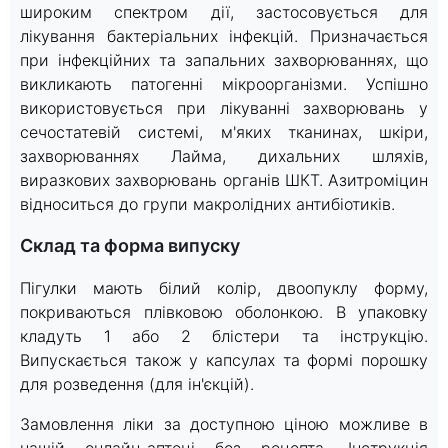
широким спектром дії, застосовується для
лікування бактеріальних інфекцій. Призначається
при інфекційних та запальних захворюваннях, що
викликають патогенні мікроорганізми. Успішно
використовується при лікуванні захворювань у
сечостатевій системі, м'яких тканинах, шкіри,
захворюваннях Лайма, дихальних шляхів,
виразкових захворювань органів ШКТ. Азитроміцин
відноситься до групи макролідних антибіотиків.
Склад та форма випуску
Пігулки мають білий колір, двоопуклу форму,
покриваються плівковою оболонкою. В упаковку
кладуть 1 або 2 блістери та інструкцію.
Випускається також у капсулах та формі порошку
для розведення (для ін'єкцій).
Замовлення ліки за доступною ціною можливе в
нашій онлайн-аптеці без рецепта. Інструкція