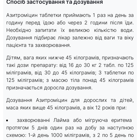
Спосіб застосування та дозування
Азитроміцин таблетки приймають 1 раз на день за
годину перед їдою або через 2 години після їди.
Необхідно запитати їх великою кількістю води.
Дозування підбирає лікар залежно від ваги та віку
пацієнта та захворювання.
Дітям, вага яких нижче 45 кілограмів, призначають
такі дози препарату: від 16 до 30 кг 2 табл. по 125
міліграмів, від 30 до 45 кілограмів; 3 таблетки по
125 міліграмів; з масою тіла понад 45 кілограмів
призначається доросла дозування.
Дозування Азитроміцин для дорослих та дітей,
маса яких вище 45 кілограмів, а вік 12 років при:
захворюванні Лайма або мігруюча еритема
протягом 5 днів один раз на добу за наступною
схемою: 1-й день 1000 міліграмів, з 2 по 5 день по