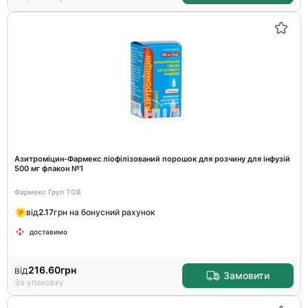
Азитроміцин-Фармекс ліофілізований порошок для розчину для інфузій
500 мг флакон №1
Фармекс Груп ТОВ
від
2.17
грн на бонусний рахунок
доставимо
від
216.60
грн
Замовити
За упаковку