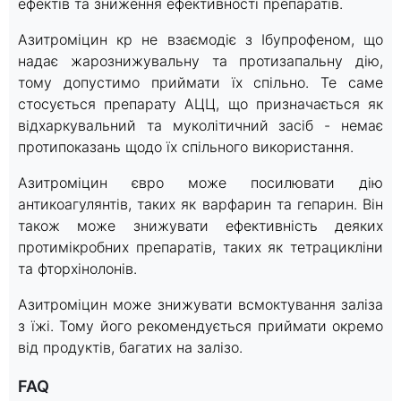
ефектів та зниження ефективності препаратів.
Азитроміцин кр не взаємодіє з Ібупрофеном, що
надає жарознижувальну та протизапальну дію,
тому допустимо приймати їх спільно. Те саме
стосується препарату АЦЦ, що призначається як
відхаркувальний та муколітичний засіб - немає
протипоказань щодо їх спільного використання.
Азитроміцин євро може посилювати дію
антикоагулянтів, таких як варфарин та гепарин. Він
також може знижувати ефективність деяких
протимікробних препаратів, таких як тетрацикліни
та фторхінолонів.
Азитроміцин може знижувати всмоктування заліза
з їжі. Тому його рекомендується приймати окремо
від продуктів, багатих на залізо.
FAQ