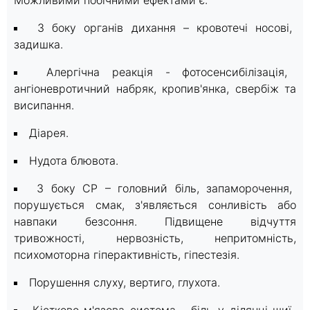
З боку органів дихання – кровотечі носові,
задишка.
Алергічна реакція - фотосенсибілізація,
ангіоневротичний набряк, кропив'янка, свербіж та
висипання.
Діарея.
Нудота блювота.
З боку СР – головний біль, запаморочення,
порушується смак, з'являється сонливість або
навпаки безсоння. Підвищене відчуття
тривожності, нервозність, непритомність,
психомоторна гіперактивність, гіпестезія.
Порушення слуху, вертиго, глухота.
Кістково-м'язова система - біль у ділянці шиї,