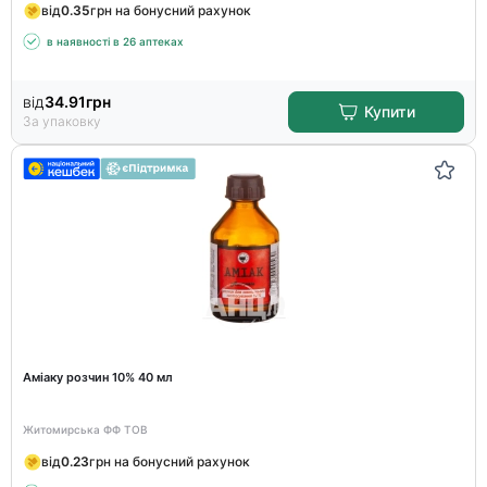
від
0.35
грн на бонусний рахунок
в наявності в 26 аптеках
від
34.91
грн
Купити
За упаковку
Аміаку розчин 10% 40 мл
Житомирська ФФ ТОВ
від
0.23
грн на бонусний рахунок