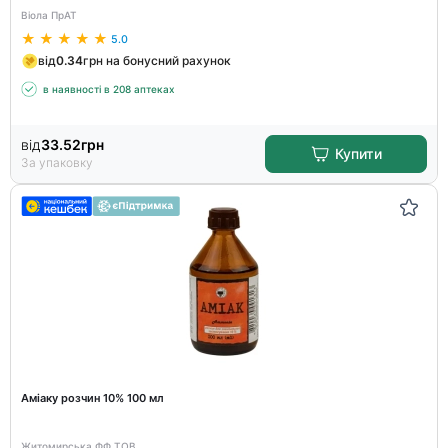
Віола ПрАТ
5.0
від
0.34
грн на бонусний рахунок
в наявності в 208 аптеках
від
33.52
грн
Купити
За упаковку
Аміаку розчин 10% 100 мл
Житомирська ФФ ТОВ