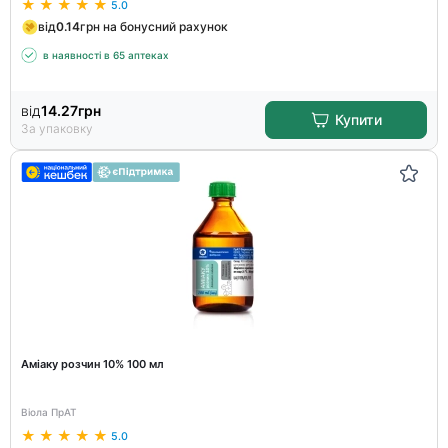
5.0
від
0.14
грн на бонусний рахунок
в наявності в 65 аптеках
від
14.27
грн
Купити
За упаковку
Аміаку розчин 10% 100 мл
Віола ПрАТ
5.0