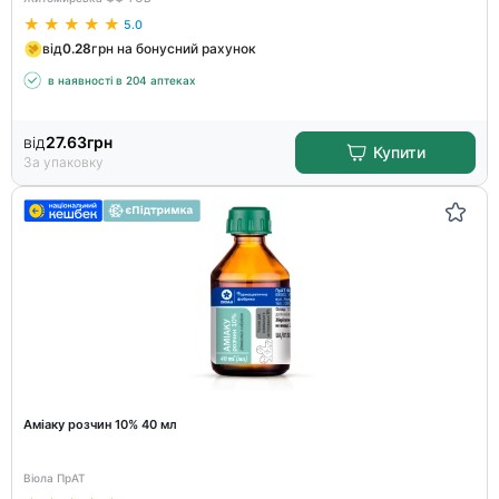
5.0
від
0.28
грн на бонусний рахунок
в наявності в 204 аптеках
від
27.63
грн
Купити
За упаковку
Аміаку розчин 10% 40 мл
Віола ПрАТ