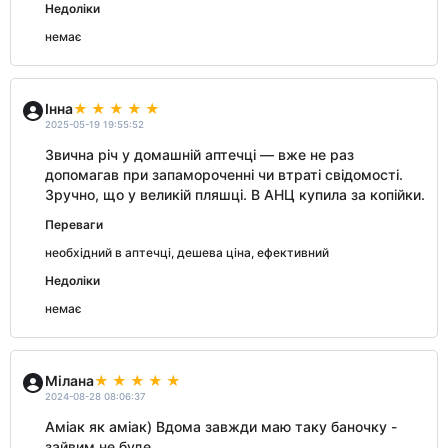
Недоліки
немає
Інна
2025-05-19 19:55:52
Звична річ у домашній аптечці — вже не раз
допомагав при запамороченні чи втраті свідомості.
Зручно, що у великій пляшці. В АНЦ купила за копійки.
Переваги
необхідний в аптечці, дешева ціна, ефективний
Недоліки
немає
Мілана
2024-08-28 08:06:37
Аміак як аміак) Вдома завжди маю таку баночку -
зайвим не буде.