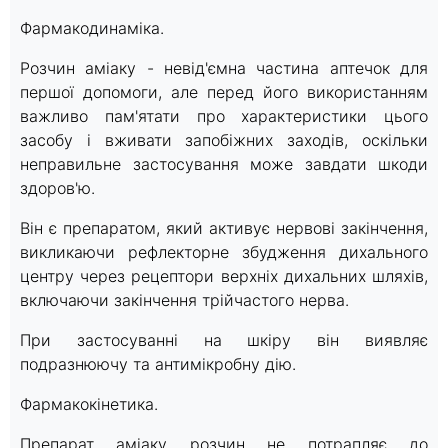
1
Фармакодинаміка.
Розчин аміаку - невід'ємна частина аптечок для
першої допомоги, але перед його використанням
важливо пам'ятати про характеристики цього
засобу і вживати запобіжних заходів, оскільки
неправильне застосування може завдати шкоди
здоров'ю.
Він є препаратом, який активує нервові закінчення,
викликаючи рефлекторне збудження дихального
центру через рецептори верхніх дихальних шляхів,
включаючи закінчення трійчастого нерва.
При застосуванні на шкіру він виявляє
подразнюючу та антимікробну дію.
Фармакокінетика.
Препарат аміаку розчин не потрапляє до