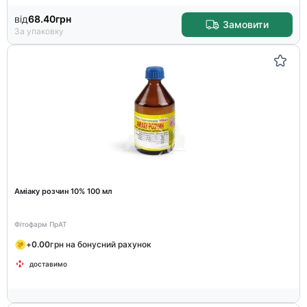
від
68.40
грн
Замовити
За упаковку
Аміаку розчин 10% 100 мл
Фітофарм ПрАТ
+
0.00
грн на бонусний рахунок
доставимо