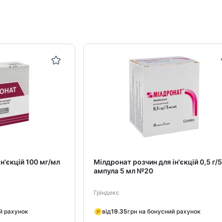
н'єкцій 100 мг/мл
Мілдронат розчин для ін'єкцій 0,5 г/
ампула 5 мл №20
Гріндекс
й рахунок
від
19.35
грн на бонусний рахунок