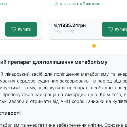
теках
в наявності в 7 аптеках
від
1935.24
грн
Купити
Купит
За упаковку
ний препарат для поліпшення метаболізму
й лікарський засіб для поліпшення метаболізму та енер
кування серцево-судинних захворювань і в період відно
ипустимо, тому, щоб купити препарат, необхідно попе
к пропонується найкраща на Аккордин ціна. Крім того, 
рські засоби й отримати від АНЦ хороші знижки на купівлю
стивості
аболізм та енергетичне забезпечення клітин. Основна д