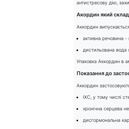
антистресову дію, зах
Акордин який склад
Аккордин випускається 
активна речовина - м
дистильована вода 
Упаковка Аккордин в ам
Показання до заст
Аккордин застосовують
ІХС, у тому числі ст
хронічна серцева не
дисгормональна кард