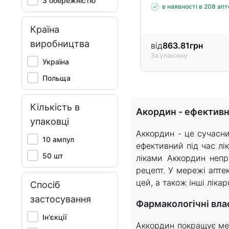
З обережністю
в наявності в 208 ап
Країна
виробництва
від
863.81
грн
За упаковку
Україна
Польща
Item
1
Кількість в
Акордин - ефектив
of
упаковці
15
Аккордин - це сучасни
10 ампул
ефективний під час лі
50 шт
ліками Аккордин непр
рецепт. У мережі апте
цей, а також інші ліка
Спосіб
застосування
Фармакологічні вла
Ін'єкції
Аккордин покращує мет