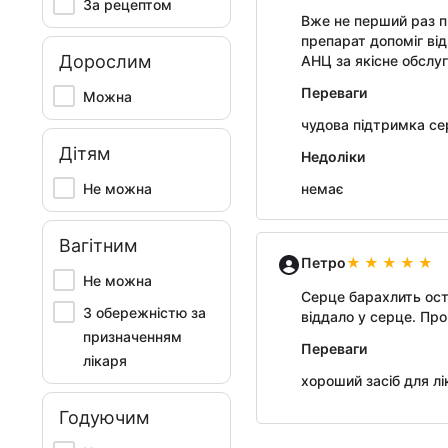
За рецептом
Вже не перший раз п
препарат допоміг ві
Дорослим
АНЦ за якісне обслуг
Переваги
Можна
чудова підтримка с
Дітям
Недоліки
Не можна
немає
Вагітним
Петро
Не можна
Серце барахлить оста
З обережністю за
віддало у серце. Пр
призначенням
Переваги
лікаря
хороший засіб для л
Годуючим