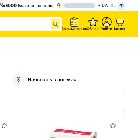
5900
Безкоштовна лінія
UA
RU
Всі замовлення
Обране
Увійти
Кошик
Наявність в аптеках