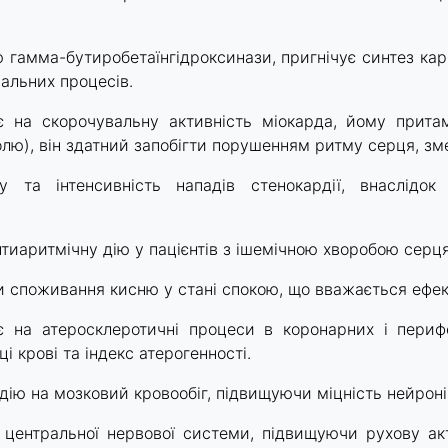
 гамма-бутиробетаїнгідроксинази, пригнічує синтез кар
вальних процесів.
є на скорочувальну активність міокарда, йому притам
голю), він здатний запобігти порушенням ритму серця, зм
ту та інтенсивність нападів стенокардії, внаслідок
тиаритмічну дію у пацієнтів з ішемічною хворобою серц
 споживання кисню у стані спокою, що вважається ефект
є на атеросклеротичні процеси в коронарних і пери
і крові та індекс атерогенності.
дію на мозковий кровообіг, підвищуючи міцність нейронів
 центральної нервової системи, підвищуючи рухову акт