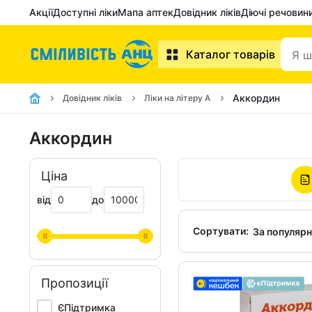
Акції
Доступні ліки
Мапа аптек
Довідник ліків
Діючі речовин
Каталог товарів
Аккордин
Довідник ліків
Ліки на літеру А
Аккордин
Ціна
від
до
Сортувати:
За популяр
Пропозиції
ЄПідтримка