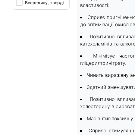
Всередину, тверді
властивості:
Сприяє пригніченню
до оптимізації окислю
Позитивно вплива
катехоламінів та алко
Мінімізує часто
гліцерилтринітрату.
Чинить виражену ан
Здатний зменшувати
Позитивно вплива
холестерину в сироватц
Має антигіпоксичну 
Сприяє стимуляції