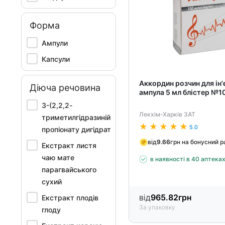
Форма
Ампули
Капсули
Аккордин розчин для ін'
Діюча речовина
ампула 5 мл блістер №1
3-(2,2,2-
Лекхім-Харків ЗАТ
триметилгідразиній)
5.0
пропіонату дигідрат
від
9.66
грн на бонусний 
Екстракт листя
чаю мате
в наявності в 40 аптека
парагвайського
сухий
від
965.82
грн
Екстракт плодів
За упаковку
глоду