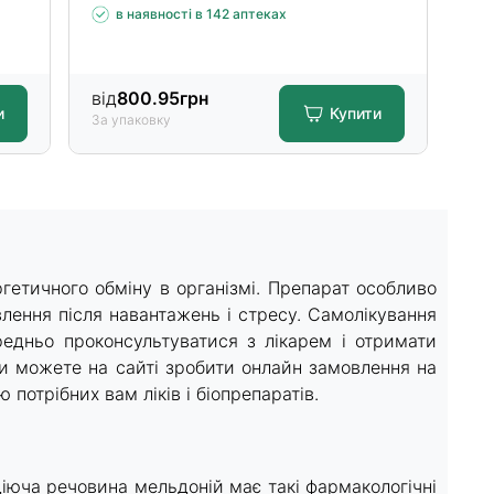
в наявності в 142 аптеках
від
800.95
грн
від
и
Купити
За упаковку
За 
гетичного обміну в організмі. Препарат особливо
влення після навантажень і стресу. Самолікування
редньо проконсультуватися з лікарем і отримати
ви можете на сайті зробити онлайн замовлення на
 потрібних вам ліків і біопрепаратів.
іюча речовина мельдоній має такі фармакологічні