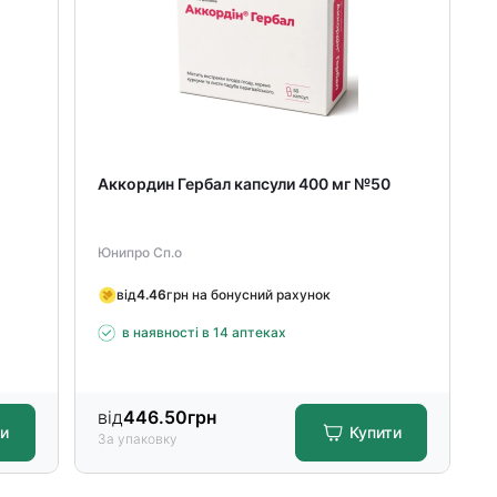
Аккордин Гербал капсули 400 мг №50
Юнипро Сп.о
від
4.46
грн на бонусний рахунок
в наявності в 14 аптеках
від
446.50
грн
ти
Купити
За упаковку