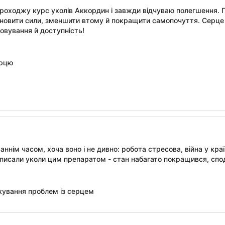
роходжу курс уколів Аккордин і завжди відчуваю полегшення. П
дновити сили, зменшити втому й покращити самопочуття. Серце 
овування й доступність!
ерцю
ннім часом, хоча воно і не дивно: робота стресова, війна у країн
описали уколи цим препаратом - стан набагато покращився, спо
ікування проблем із серцем