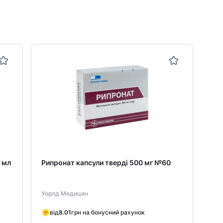
5 мл
Рипронат капсули тверді 500 мг №60
Віт
для
№3
Уорлд Медицин
Ort
від
8.01
грн на бонусний рахунок
в