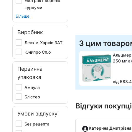
Екстракт кореню
куркуми
Більше
Виробник
З цим товаро
Лекхім-Харків ЗАТ
Юнипро Сп.о
Альцмера
250 мг а
Первинна
упаковка
від 583.4
Ампула
Блістер
Відгуки покупц
Умови відпуску
Без рецепта
Катерина Дмитрівна