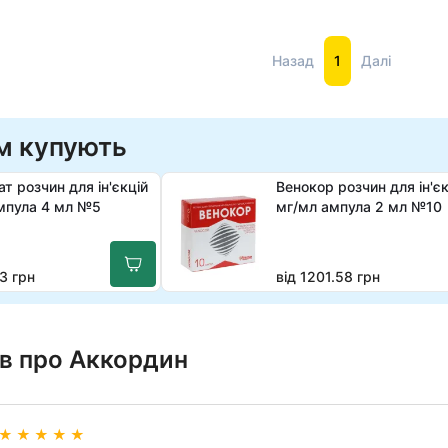
Назад
1
Далі
м купують
т розчин для ін'єкцій
Венокор розчин для ін'єк
мпула 4 мл №5
мг/мл ампула 2 мл №10
3 грн
від 1201.58 грн
ів про Аккордин