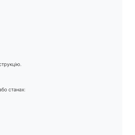
струкцію.
або станах: