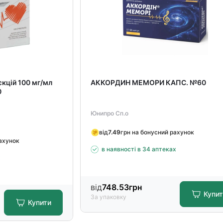
єкцій 100 мг/мл
АККОРДИН МЕМОРИ КАПС. №60
0
Юнипро Сп.о
від
7.49
грн на бонусний рахунок
рахунок
в наявності в 34 аптеках
х
від
748.53
грн
Купи
За упаковку
Купити