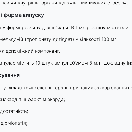
ищаючи внутрішні органи від змін, викликаних стресом.
 і форма випуску
у формі розчину для ін'єкцій. В 1 мл розчину міститься:
ельдоній (пропіонату дигідрат) у кількості 100 мг;
як допоміжний компонент.
пулах містить 10 штук ампул об'ємом 5 мл і докладну ін
осування
 у складі комплексної терапії при таких захворюваннях 
енокардія, інфаркт міокарда;
достатність;
іоміопатія;