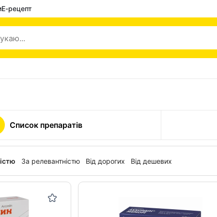
и
Е-рецепт
Список препаратів
ністю
За релевантністю
Від дорогих
Від дешевих