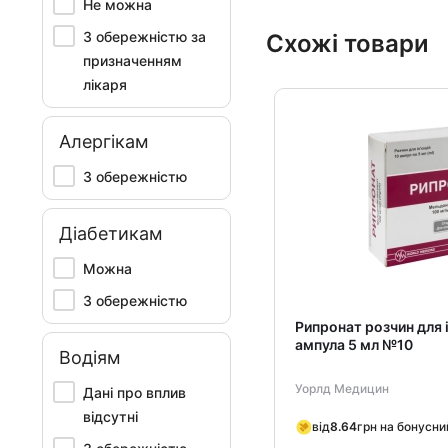
Не можна
З обережністю за
Схожі товари
призначенням
лікаря
Алергікам
З обережністю
Діабетикам
Можна
З обережністю
Рипронат розчин для і
ампула 5 мл №10
Водіям
Уорлд Медицин
Дані про вплив
відсутні
від
8.64
грн на бонусни