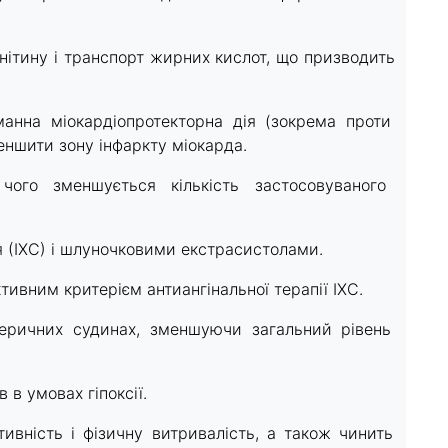
нітину і транспорт жирних кислот, що призводить
анна міокардіопротекторна дія (зокрема проти
еншити зону інфаркту міокарда.
 чого зменшується кількість застосовуваного
я (ІХС) і шлуночковими екстрасистолами.
ивним критерієм антиангінальної терапії ІХС.
феричних судинах, зменшуючи загальний рівень
 в умовах гіпоксії.
ивність і фізичну витривалість, а також чинить