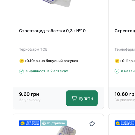
Стрептоцид таблетки 0,3 г №10
Стрептоц
Тернофарм ТОВ
Тернофарм
+
0.10
грн на бонусний рахунок
+
0.11
грн
в наявності в 2 аптеках
в наявн
9.60
грн
10.60
гр
Купити
За упаковку
За упаковк