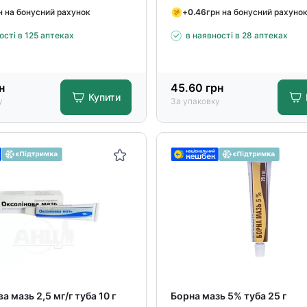
н на бонусний рахунок
+
0.46
грн на бонусний рахуно
ості в 125 аптеках
в наявності в 28 аптеках
н
45.60
грн
Купити
у
За упаковку
а мазь 2,5 мг/г туба 10 г
Борна мазь 5% туба 25 г