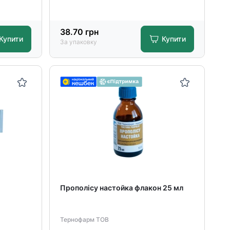
38.70
грн
Купити
Купити
За упаковку
Прополісу настойка флакон 25 мл
Тернофарм ТОВ