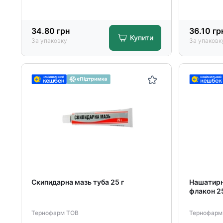
34.80
грн
36.10
гр
Купити
За упаковку
За упаковк
Скипидарна мазь туба 25 г
Нашатирно
флакон 2
Тернофарм ТОВ
Тернофарм