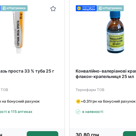
азь проста 33 % туба 25 г
Конвалійно-валеріанові кра
флакон-крапельниця 25 мл
 ТОВ
Тернофарм ТОВ
н на бонусний рахунок
+
0.31
грн на бонусний рахунок
ості в 115 аптеках
в наявності
н
30.80
грн