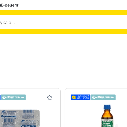
и
Е-рецепт