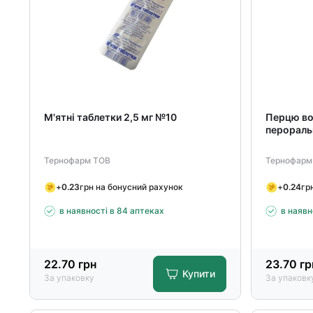
М'ятні таблетки 2,5 мг №10
Перцю во
перораль
Тернофарм ТОВ
Тернофарм
+
0.23
грн на бонусний рахунок
+
0.24
гр
в наявності в 84 аптеках
в наявн
22.70
грн
23.70
гр
Купити
За упаковку
За упаковк