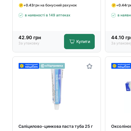
+
0.43
грн на бонусний рахунок
+
0.44
гр
в наявності в 149 аптеках
в наявн
42.90
грн
44.10
гр
Купити
За упаковку
За упаковк
Саліцилово-цинкова паста туба 25 г
Оксолінов