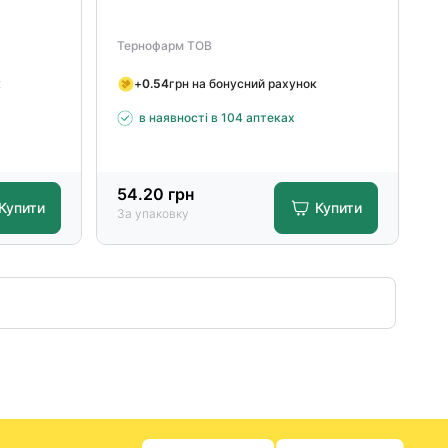
Тернофарм ТОВ
к
+
0.54
грн на бонусний рахунок
в наявності в 104 аптеках
54.20
грн
Купити
Купити
За упаковку