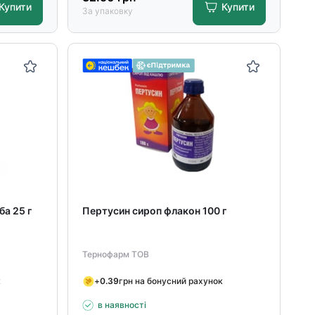
Купити
Купити
За упаковку
а 25 г
Пертусин сироп флакон 100 г
Тернофарм ТОВ
к
+
0.39
грн на бонусний рахунок
в наявності