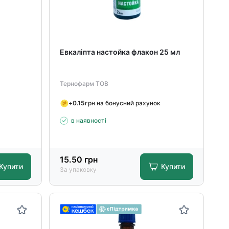
Евкаліпта настойка флакон 25 мл
Тернофарм ТОВ
+
0.15
грн на бонусний рахунок
в наявності
15.50
грн
Купити
Купити
За упаковку