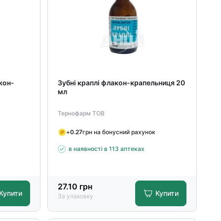
кон-
Зубні краплі флакон-крапельниця 20
мл
Тернофарм ТОВ
+
0.27
грн на бонусний рахунок
в наявності в 113 аптеках
27.10
грн
Купити
Купити
За упаковку