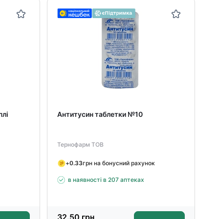
плі
Антитусин таблетки №10
Тернофарм ТОВ
+
0.33
грн на бонусний рахунок
в наявності в 207 аптеках
32.50
грн