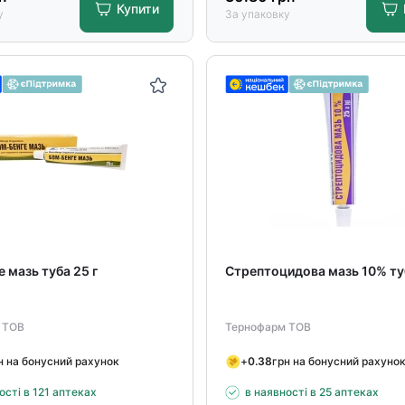
Купити
у
За упаковку
 мазь туба 25 г
Стрептоцидова мазь 10% туб
 ТОВ
Тернофарм ТОВ
н на бонусний рахунок
+
0.38
грн на бонусний рахуно
ості в 121 аптеках
в наявності в 25 аптеках