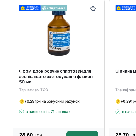
Формідрон розчин спиртовий для
Сірчана м
зовнішнього застосування флакон
50 мл
Тернофарм ТОВ
Тернофарм
+
0.29
грн на бонусний рахунок
+
0.29
гр
в наявності в 71 аптеках
в наявн
28.60
грн
28.70
гр