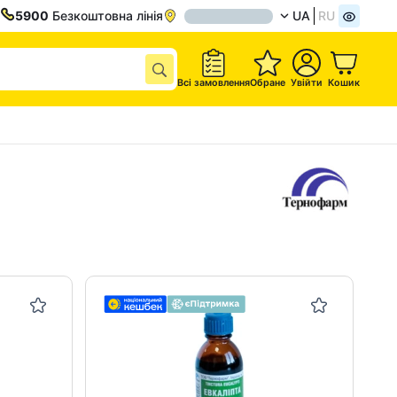
5900
Безкоштовна лінія
UA
RU
Всі замовлення
Обране
Увійти
Кошик