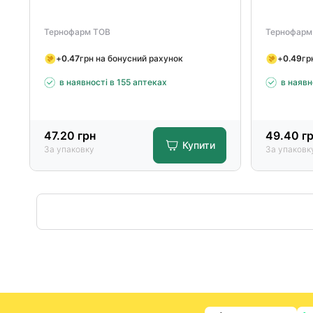
Тернофарм ТОВ
Тернофарм
+
0.47
грн на бонусний рахунок
+
0.49
гр
в наявності в 155 аптеках
в наявн
47.20
грн
49.40
гр
Купити
За упаковку
За упаковк