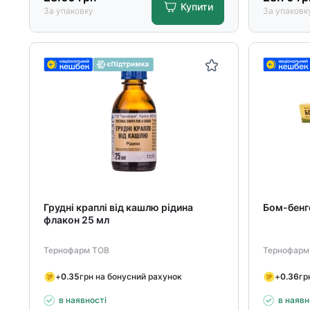
Купити
За упаковку
За упаковк
Грудні краплі від кашлю рідина
Бом-бенге
флакон 25 мл
Тернофарм ТОВ
Тернофарм
+
0.35
грн на бонусний рахунок
+
0.36
гр
в наявності
в наявн