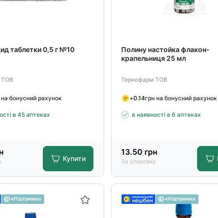
ид таблетки 0,5 г №10
Полину настойка флакон-
крапельниця 25 мл
 ТОВ
Тернофарм ТОВ
 на бонусний рахунок
+
0.14
грн на бонусний рахунок
ості в 45 аптеках
в наявності в 6 аптеках
н
13.50
грн
Купити
у
За упаковку