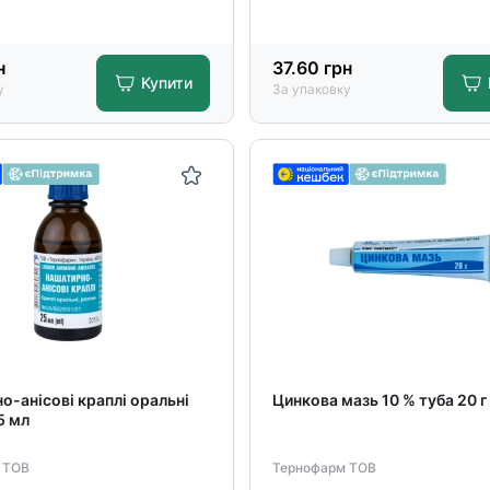
н
37.60
грн
Купити
у
За упаковку
-анісові краплі оральні
Цинкова мазь 10 % туба 20 г
5 мл
 ТОВ
Тернофарм ТОВ