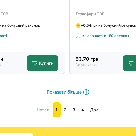
 ТОВ
Тернофарм ТОВ
н на бонусний рахунок
+
0.54
грн на бонусний рахуно
ості
в наявності в 159 аптеках
н
53.70
грн
Купити
у
За упаковку
Показати більше
Назад
1
2
3
4
Далі