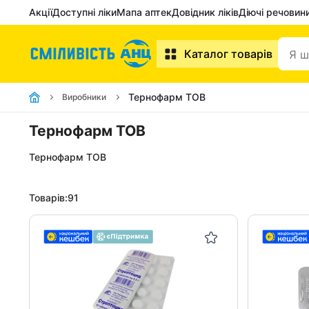
Акції
Доступні ліки
Мапа аптек
Довідник ліків
Діючі речовин
Каталог товарів
Тернофарм ТОВ
Виробники
Тернофарм ТОВ
Тернофарм ТОВ
Товарів:
91