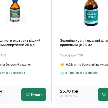
дяного екстракт рідкий
Зеленіна краплі оральні фла
ний спиртовий 25 мл
крапельниця 25 мл
 ТОВ
Тернофарм ТОВ
н на бонусний рахунок
+
0.26
грн на бонусний рахунок
ості в 38 аптеках
в наявності в 2 аптеках
н
25.70
грн
Купити
у
За упаковку