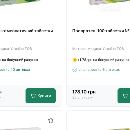
н гомеопатичний таблетки
Пропротен-100 таблетки №
едика-Україна ТОВ
Матеріа Медика-Україна ТОВ
н на бонусний рахунок
+
1.78
грн на бонусний рахунок
ості в 40 аптеках
в наявності в 6 аптеках
н
178.10
грн
Купити
у
За упаковку