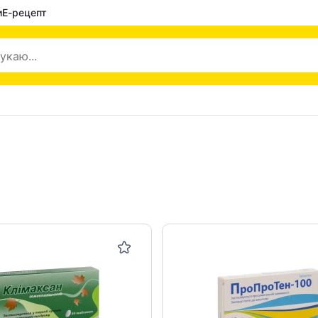
и
Е-рецепт