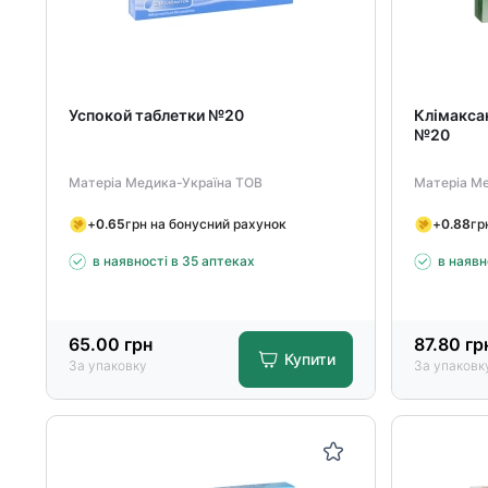
Успокой таблетки №20
Клімакса
№20
Матеріа Медика-Україна ТОВ
Матеріа М
+
0.65
грн на бонусний рахунок
+
0.88
гр
в наявності в 35 аптеках
в наявн
65.00
грн
87.80
гр
Купити
За упаковку
За упаковк