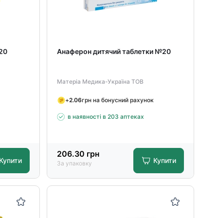
20
Анаферон дитячий таблетки №20
Матеріа Медика-Україна ТОВ
+
2.06
грн на бонусний рахунок
в наявності в 203 аптеках
206.30
грн
Купити
Купити
За упаковку