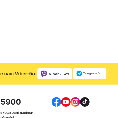
е наш Viber-бот
5900
езкоштовні дзвінки
 Україні