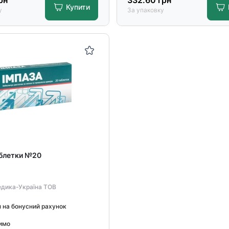
рн
332.60
грн
Купити
у
За упаковку
аблетки №20
едика-Україна ТОВ
н на бонусний рахунок
имо