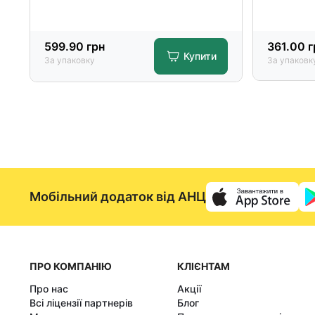
599.90
грн
361.00
г
Купити
За упаковку
За упаковк
Мобільний додаток від АНЦ
ПРО КОМПАНІЮ
КЛІЄНТАМ
Про нас
Акції
Всі ліцензії партнерів
Блог