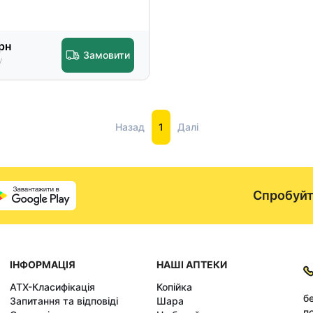
рн
Замовити
у
Назад
1
Далі
Спробуйт
ІНФОРМАЦІЯ
НАШІ АПТЕКИ
АТХ-Класифікація
Копійка
б
Запитання та відповіді
Шара
по