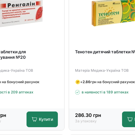
таблетки для
Тенотен дитячий таблетки 
ування №20
едика-Україна ТОВ
Матеріа Медика-Україна ТОВ
н на бонусний рахунок
+
2.86
грн на бонусний рахунок
ості в 209 аптеках
в наявності в 189 аптеках
рн
286.30
грн
Купити
у
За упаковку