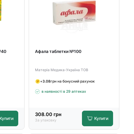
№40
Афала таблетки №100
Матеріа Медика-Україна ТОВ
+
3.08
грн на бонусний рахунок
в наявності в 29 аптеках
308.00
грн
Купити
Купити
За упаковку