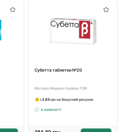
Субетта таблетки №20
Матеріа Медика-Україна ТОВ
к
+
3.85
грн на бонусний рахунок
в наявності