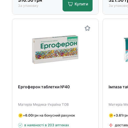
316.50
грн
321.50
г
Купити
За упаковку
За упаковк
Ергоферон таблетки №40
Імпаза т
Матеріа Медика-Україна ТОВ
Матеріа М
+
6.00
грн на бонусний рахунок
+
3.61
гр
в наявності в 203 аптеках
достав