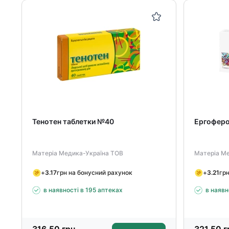
Тенотен таблетки №40
Ергоферо
Матеріа Медика-Україна ТОВ
Матеріа М
+
3.17
грн на бонусний рахунок
+
3.21
гр
в наявності в 195 аптеках
в наявн