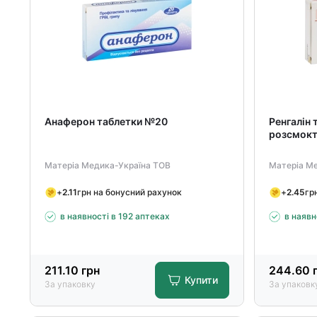
Анаферон таблетки №20
Ренгалін 
розсмокт
Матеріа Медика-Україна ТОВ
Матеріа М
+
2.11
грн на бонусний рахунок
+
2.45
гр
в наявності в 192 аптеках
в наявн
211.10
грн
244.60
г
Купити
За упаковку
За упаковк