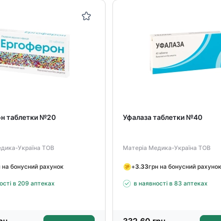
н таблетки №20
Уфалаза таблетки №40
едика-Україна ТОВ
Матеріа Медика-Україна ТОВ
н на бонусний рахунок
+
3.33
грн на бонусний рахуно
ості в 209 аптеках
в наявності в 83 аптеках