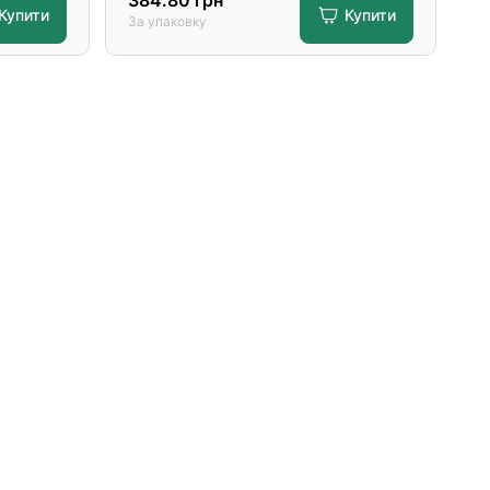
384.80
грн
Купити
Купити
За упаковку