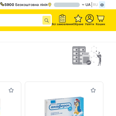
5900
Безкоштовна лінія
UA
RU
Всі замовлення
Обране
Увійти
Кошик