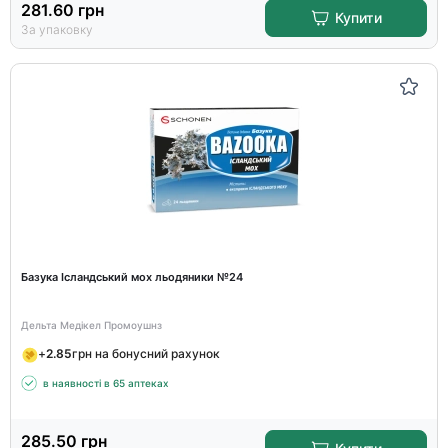
281.60
грн
Купити
За упаковку
Базука Ісландський мох льодяники №24
Дельта Медікел Промоушнз
+
2.85
грн на бонусний рахунок
в наявності в 65 аптеках
285.50
грн