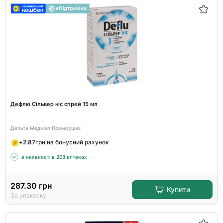
Дефлю Сільвер ніс спрей 15 мл
Дельта Медікел Промоушнз
+
2.87
грн на бонусний рахунок
в наявності в 208 аптеках
287.30
грн
Купити
За упаковку