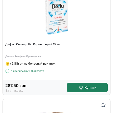
Дефлю Сільвер Ніс Стронг спрей 15 мл
Дельта Медікел Промоушнз
+
2.88
грн на бонусний рахунок
в наявності в 199 аптеках
287.50
грн
Купити
За упаковку