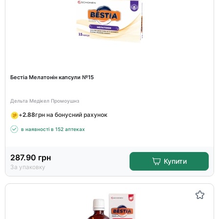
Бестіа Мелатонін капсули №15
Дельта Медікел Промоушнз
+
2.88
грн на бонусний рахунок
в наявності в 152 аптеках
287.90
грн
Купити
За упаковку