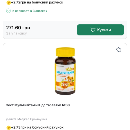
+
2.72
грн на бонусний рахунок
в наявності в 3 аптеках
271.60
грн
Купити
За упаковку
Зест Мультивітамін Кідс таблетки №30
Дельта Медікел Промоушнз
+
2.73
грн на бонусний рахунок