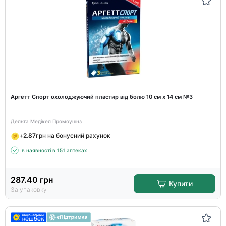
Аргетт Спорт охолоджуючий пластир від болю 10 см х 14 см №3
Дельта Медікел Промоушнз
+
2.87
грн на бонусний рахунок
в наявності в 151 аптеках
287.40
грн
Купити
За упаковку