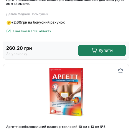
см х 13 см №10
Дельта Медікел Промоушнз
+
2.60
грн на бонусний рахунок
в наявності в 166 аптеках
260.20
грн
Купити
За упаковку
Аргетт знеболювальний пластир тепловий 10 см х 13 см №5