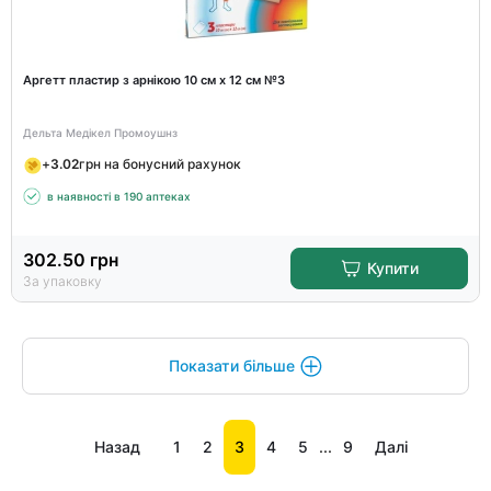
Аргетт пластир з арнікою 10 см х 12 см №3
Дельта Медікел Промоушнз
+
3.02
грн на бонусний рахунок
в наявності в 190 аптеках
302.50
грн
Купити
За упаковку
Показати більше
Назад
1
2
3
4
5
...
9
Далі