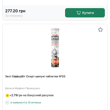
277.20
грн
Купити
За упаковку
Зест ЕфферВіт Спорт шипучі таблетки №20
Дельта Медікел Промоушнз
+
2.79
грн на бонусний рахунок
в наявності в 10 аптеках