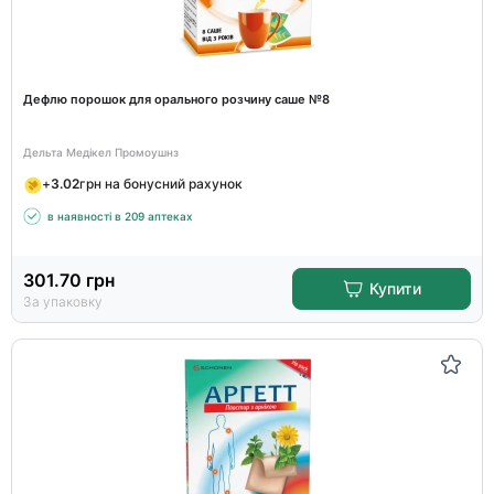
Дефлю порошок для орального розчину саше №8
Дельта Медікел Промоушнз
+
3.02
грн на бонусний рахунок
в наявності в 209 аптеках
301.70
грн
Купити
За упаковку