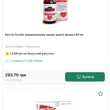
Бестіа Спокій знервованному серцю краплі флакон 90 мл
Дельта Медікел Промоушнз
+
2.94
грн на бонусний рахунок
в наявності в 203 аптеках
293.70
грн
Купити
За упаковку