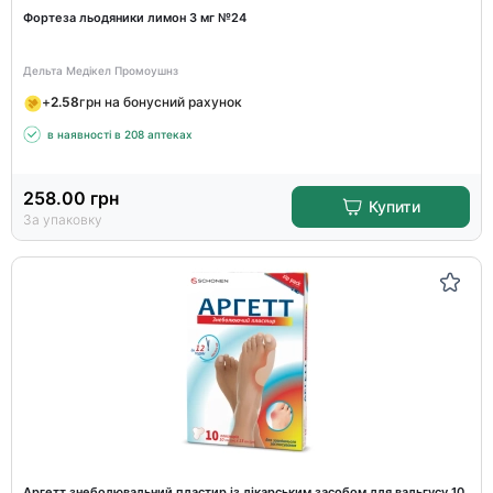
Фортеза льодяники лимон 3 мг №24
Дельта Медікел Промоушнз
+
2.58
грн на бонусний рахунок
в наявності в 208 аптеках
258.00
грн
Купити
За упаковку
Аргетт знеболювальний пластир із лікарським засобом для вальгусу 10