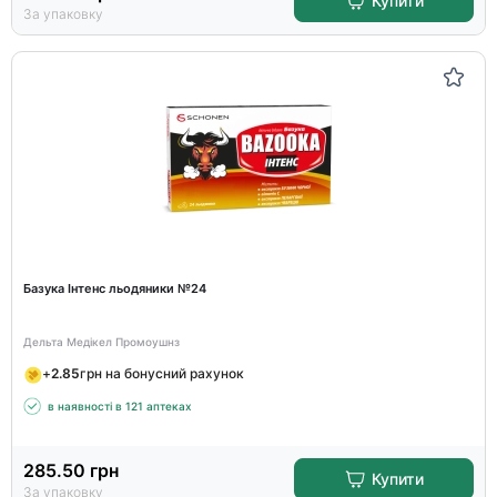
Купити
За упаковку
Базука Інтенс льодяники №24
Дельта Медікел Промоушнз
+
2.85
грн на бонусний рахунок
в наявності в 121 аптеках
285.50
грн
Купити
За упаковку