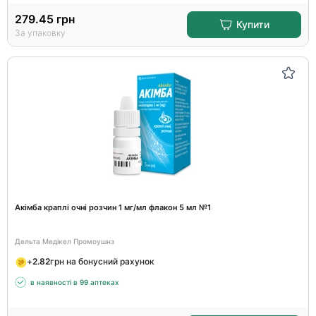
279.45
грн
Купити
За упаковку
Акімба краплі очні розчин 1 мг/мл флакон 5 мл №1
Дельта Медікел Промоушнз
+
2.82
грн на бонусний рахунок
в наявності в 99 аптеках