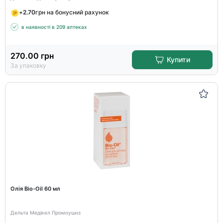
+
2.70
грн на бонусний рахунок
в наявності в 209 аптеках
270.00
грн
Купити
За упаковку
Олія Bio-Oil 60 мл
Дельта Медікел Промоушнз