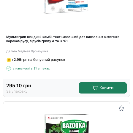
Мультигрип швидкий комбі-тест назальний для виявлення антигенів
коронавірусу, вірусів грипу A та B №1
Дельта Медікел Промоушнз
+
2.95
грн на бонусний рахунок
в наявності в 31 аптеках
295.10
грн
Купити
За упаковку