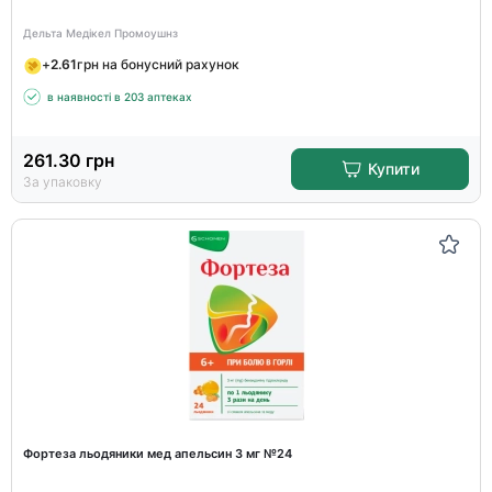
Дельта Медікел Промоушнз
+
2.61
грн на бонусний рахунок
в наявності в 203 аптеках
261.30
грн
Купити
За упаковку
Фортеза льодяники мед апельсин 3 мг №24