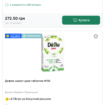
в наявності в 209 аптеках
272.50
грн
Купити
За упаковку
Дефлю захист цинк таблетки №30
Дельта Медікел Промоушнз
+
2.74
грн на бонусний рахунок