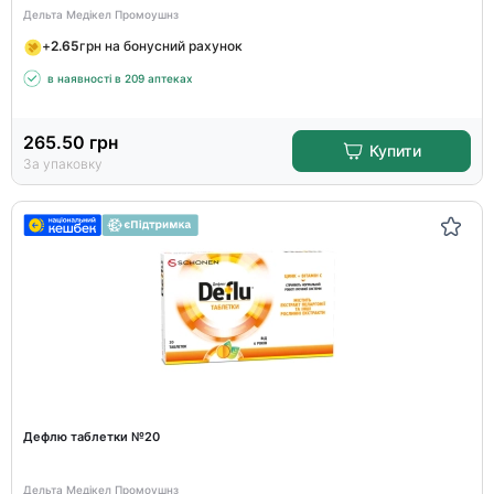
Дельта Медікел Промоушнз
+
2.65
грн на бонусний рахунок
в наявності в 209 аптеках
265.50
грн
Купити
За упаковку
Дефлю таблетки №20
Дельта Медікел Промоушнз