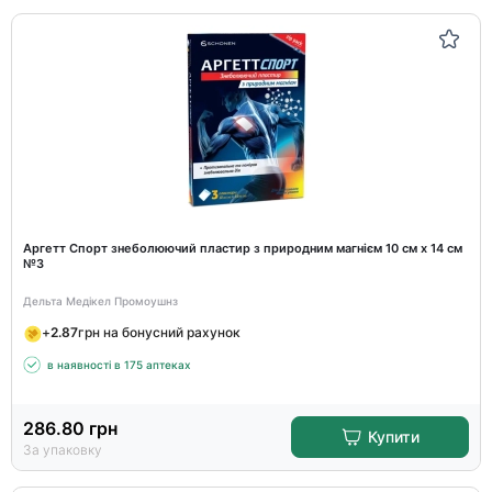
Аргетт Спорт знеболюючий пластир з природним магнієм 10 см х 14 см
№3
Дельта Медікел Промоушнз
+
2.87
грн на бонусний рахунок
в наявності в 175 аптеках
286.80
грн
Купити
За упаковку