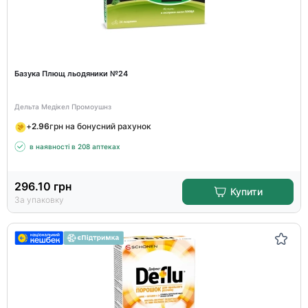
Базука Плющ льодяники №24
Дельта Медікел Промоушнз
+
2.96
грн на бонусний рахунок
в наявності в 208 аптеках
296.10
грн
Купити
За упаковку