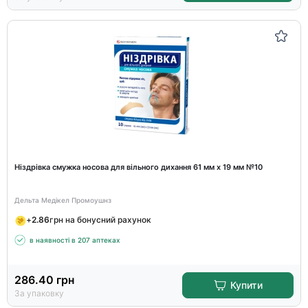
Ніздрівка смужка носова для вільного дихання 61 мм х 19 мм №10
Дельта Медікел Промоушнз
+
2.86
грн на бонусний рахунок
в наявності в 207 аптеках
286.40
грн
Купити
За упаковку