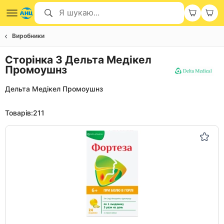
Виробники
Сторінка 3 Дельта Медікел
Промоушнз
Дельта Медікел Промоушнз
Товарів:
211