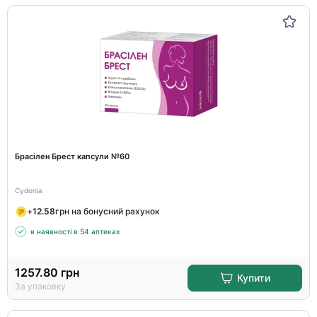
Брасілен Брест капсули №60
Cydonia
+
12.58
грн на бонусний рахунок
в наявності в 54 аптеках
1257.80
грн
Купити
За упаковку