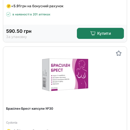
+
5.91
грн на бонусний рахунок
в наявності в 201 аптеках
590.50
грн
Купити
За упаковку
Брасілен Брест капсули №30
Cydonia