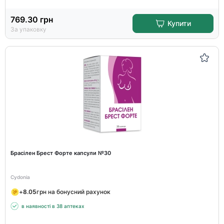
769.30
грн
Купити
За упаковку
Брасілен Брест Форте капсули №30
Cydonia
+
8.05
грн на бонусний рахунок
в наявності в 38 аптеках