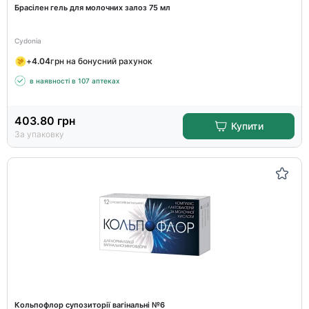
Брасілен гель для молочних залоз 75 мл
Cydonia
+
4.04
грн на бонусний рахунок
в наявності в 107 аптеках
403.80
грн
Купити
За упаковку
Кольпофлор супозиторії вагінальні №6