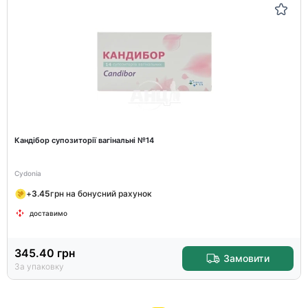
Кандібор супозиторії вагінальні №14
Cydonia
+
3.45
грн на бонусний рахунок
доставимо
345.40
грн
Замовити
За упаковку