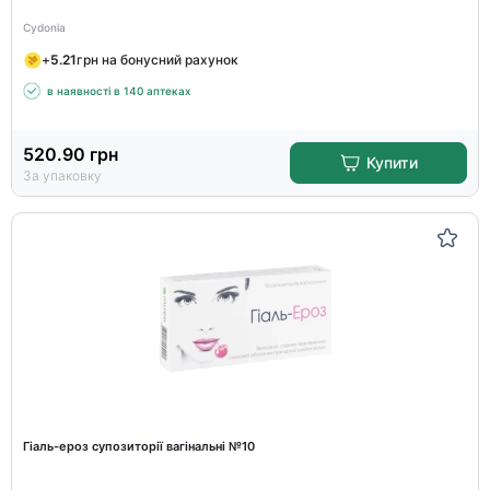
Cydonia
+
5.21
грн на бонусний рахунок
в наявності в 140 аптеках
520.90
грн
Купити
За упаковку
Гіаль-ероз супозиторії вагінальні №10