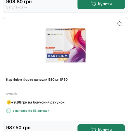
908.80
грн
Купити
За упаковку
Картіліум Форте капсули 580 мг №30
Cydonia
+
9.88
грн на бонусний рахунок
в наявності в 55 аптеках
987.50
грн
Купити