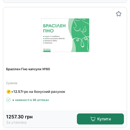
Брасілен Гіно капсули №60
Cydonia
+
12.57
грн на бонусний рахунок
в наявності в 66 аптеках
1257.30
грн
Купити
За упаковку