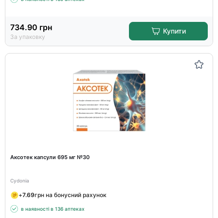
734.90
грн
Купити
За упаковку
Аксотек капсули 695 мг №30
Cydonia
+
7.69
грн на бонусний рахунок
в наявності в 136 аптеках