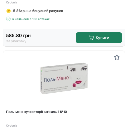
Cydonia
+
5.86
грн на бонусний рахунок
в наявності в 166 аптеках
585.80
грн
Купити
За упаковку
Гіаль-мено супозиторії вагінальні №10
Cydonia