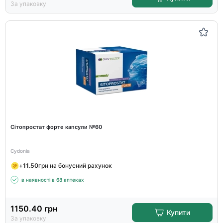
За упаковку
Сітопростат форте капсули №60
Cydonia
+
11.50
грн на бонусний рахунок
в наявності в 68 аптеках
1150.40
грн
Купити
За упаковку