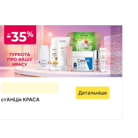
Детальніше
стАНЦія КРАСА