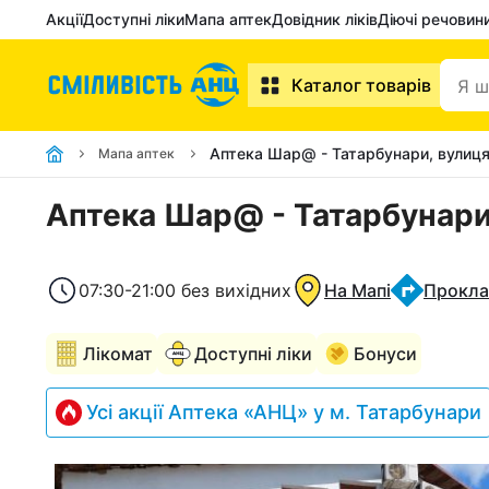
Акції
Доступні ліки
Мапа аптек
Довідник ліків
Діючі речовин
Каталог товарів
Аптека Шар@ - Татарбунари, вулиця
Мапа аптек
Аптека Шар@ - Татарбунари,
07:30-21:00 без вихідних
На Мапі
Прокла
Лікомат
Доступні ліки
Бонуси
Усі акції Аптека «АНЦ» у м. Татарбунари