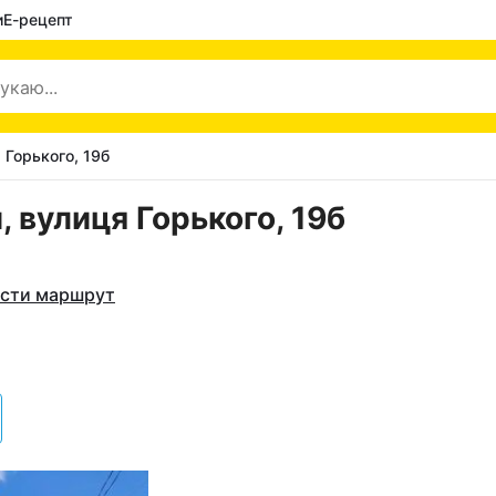
и
Е-рецепт
 Горького, 19б
 вулиця Горького, 19б
сти маршрут