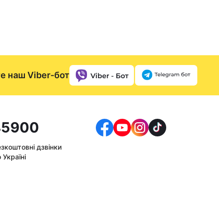
е наш Viber-бот
5900
езкоштовні дзвінки
 Україні