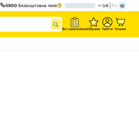
5900
Безкоштовна лінія
UA
RU
Всі замовлення
Обране
Увійти
Кошик