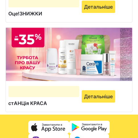
Детальніше
Оце!ЗНИЖКИ
Детальніше
стАНЦія КРАСА