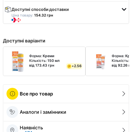
Доступні способи доставки
Ціна товару:
154.32 грн
Доступні варіанти
Форма:
Креми
Форма:
Кр
Кількість:
150 мл
Кількість:
2
від 173.43 грн
від 92.26 г
+
2.56
Все про товар
Аналоги і замінники
Наявність