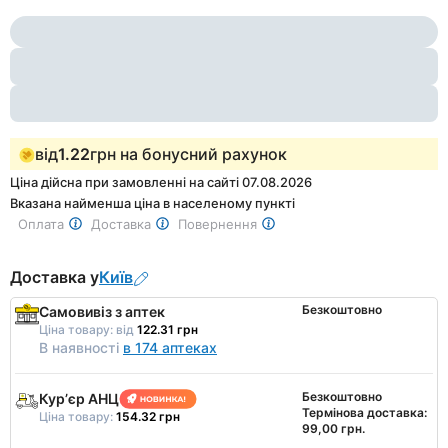
Item
2
1
of
2
від
1.22
грн на бонусний рахунок
Ціна дійсна при замовленні на сайті 07.08.2026
Вказана найменша ціна в населеному пункті
Оплата
Доставка
Повернення
Доставка у
Київ
Безкоштовно
Самовивіз з аптек
Ціна товару:
від
122.31 грн
В наявності
в 174 аптеках
Безкоштовно
Курʼєр АНЦ
Термінова доставка:
Ціна товару:
154.32 грн
99,00 грн.