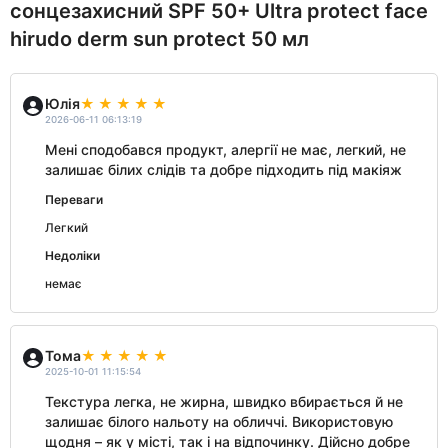
сонцезахисний SPF 50+ Ultra protect face
hirudo derm sun protect 50 мл
Юлія
2026-06-11 06:13:19
Мені сподобався продукт, алергії не має, легкий, не
залишає білих слідів та добре підходить під макіяж
Переваги
Легкий
Недоліки
немає
Тома
2025-10-01 11:15:54
Текстура легка, не жирна, швидко вбирається й не
залишає білого нальоту на обличчі. Використовую
щодня – як у місті, так і на відпочинку. Дійсно добре