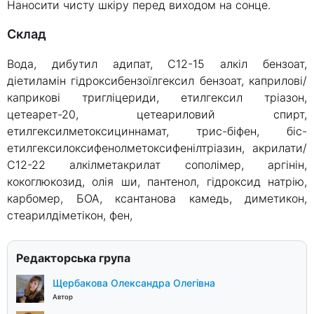
Наносити чисту шкіру перед виходом на сонце.
склад
Вода, дибутил адипат, C12-15 алкіл бензоат,
діетиламін гідроксибензоїлгексил бензоат, каприлові/
каприкові тригліцериди, етилгексил тріазон,
цетеарет-20, цетеариловий спирт,
етилгексилметоксициннамат, трис-біфен, біс-
етилгексилоксифенолметоксифенілтріазин, акрилати/
С12-22 алкілметакрилат сополімер, аргінін,
кокоглюкозид, олія ши, пантенол, гідроксид натрію,
карбомер, БОА, ксантанова камедь, диметикон,
стеарилдіметікон, фен,
Редакторська група
Щербакова Олександра Олегівна
Автор