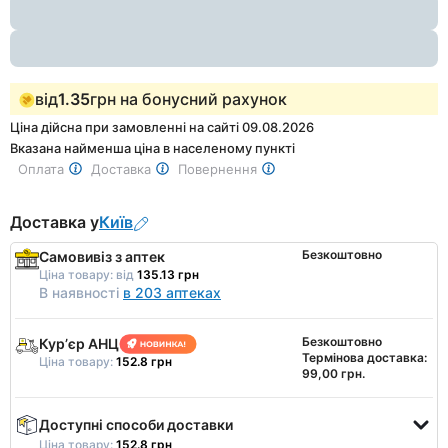
1
від
1.35
грн на бонусний рахунок
Ціна дійсна при замовленні на сайті 09.08.2026
Вказана найменша ціна в населеному пункті
Оплата
Доставка
Повернення
Доставка у
Київ
Безкоштовно
Самовивіз з аптек
Ціна товару:
від
135.13 грн
В наявності
в 203 аптеках
Безкоштовно
Курʼєр АНЦ
Термінова доставка:
Ціна товару:
152.8 грн
99,00 грн.
Доступні способи доставки
Ціна товару:
152.8 грн