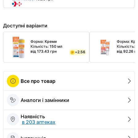
Доступні варіанти
Форма:
Креми
Форма:
Кр
Кількість:
150 мл
Кількість:
2
від 173.43 грн
від 92.26 г
+
2.56
Все про товар
Аналоги і замінники
Наявність
в 203 аптеках