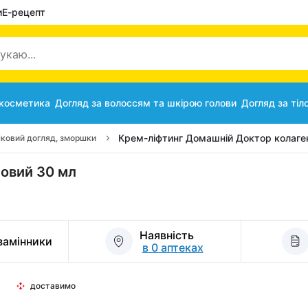
и
Е-рецепт
 косметика
Догляд за волоссям та шкірою голови
Догляд за тіл
Крем-ліфтинг Домашній Доктор колаге
іковий догляд, зморшки
овий 30 мл
Наявність
 замінники
в 0 аптеках
доставимо