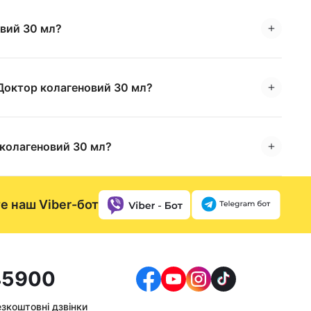
овий 30 мл?
Доктор колагеновий 30 мл?
 колагеновий 30 мл?
е наш Viber-бот
5900
езкоштовні дзвінки