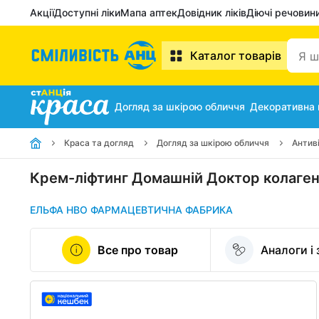
Акції
Доступні ліки
Мапа аптек
Довідник ліків
Діючі речовин
Каталог товарів
Догляд за шкірою обличчя
Декоративна
Краса та догляд
Догляд за шкірою обличчя
Антив
Крем-ліфтинг Домашній Доктор колаген
ЕЛЬФА НВО ФАРМАЦЕВТИЧНА ФАБРИКА
Все про товар
Аналоги і