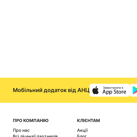
Мобільний додаток від АНЦ
ПРО КОМПАНІЮ
КЛІЄНТАМ
Про нас
Акції
Всі ліцензії партнерів
Блог