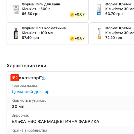
Форма:
Сіль для ванн
Форма:
Креми
Кількість:
500 г
Кількість:
30 м
66.50 грн
63.70 грн
+
0.67
Форма:
Олія косметична
Форма:
Креми
Кількість:
100 мл
Кількість:
30 м
87.40 грн
72.20 грн
+
0.87
Характеристики
в категорії
№2
Торгова назва
Домашній доктор
Кількість в упаковці
30 мл
Виробник
ЕЛЬФА НВО ФАРМАЦЕВТИЧНА ФАБРИКА
Країна виробництва