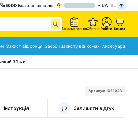
5900
Безкоштовна лінія
UA
RU
Всі замовлення
Обране
Увійти
Кошик
ом
Захист від сонця
Засоби захисту від комах
Аксесуари
новий 30 мл
Артикул: 1061048
Інструкція
Залишити відгук