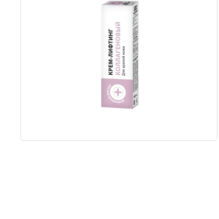
Item
1
of
1