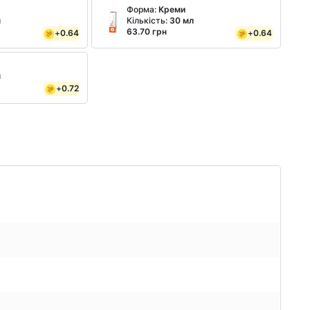
Форма:
Креми
л
Кількість:
30 мл
63.70 грн
+
0.64
+
0.64
л
+
0.72