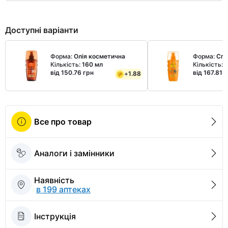
Доступні варіанти
Форма:
Олія косметична
Форма:
Спр
Кількість:
160 мл
Кількість:
1
від 150.76 грн
від 167.81 
+
1.88
Все про товар
Аналоги і замінники
Наявність
в 199 аптеках
Інструкція