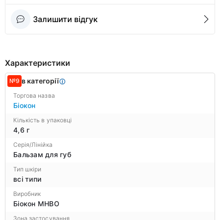
Залишити відгук
Характеристики
в категорії
№9
Торгова назва
Біокон
Кількість в упаковці
4,6 г
Серія/Лінійка
Бальзам для губ
Тип шкіри
всі типи
Виробник
Біокон МНВО
Зона застосування