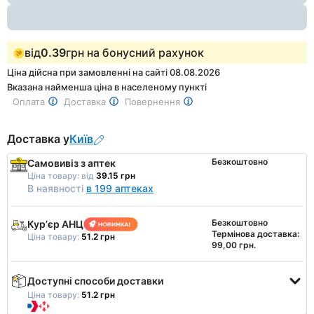
від
0.39
грн на бонусний рахунок
Ціна дійсна при замовленні на сайті 08.08.2026
Вказана найменша ціна в населеному пункті
Оплата
Доставка
Повернення
Доставка у
Київ
Безкоштовно
Самовивіз з аптек
Ціна товару:
від
39.15 грн
В наявності
в 199 аптеках
Безкоштовно
Курʼєр АНЦ
Термінова доставка:
Ціна товару:
51.2 грн
99,00 грн.
Доступні способи доставки
Ціна товару:
51.2 грн