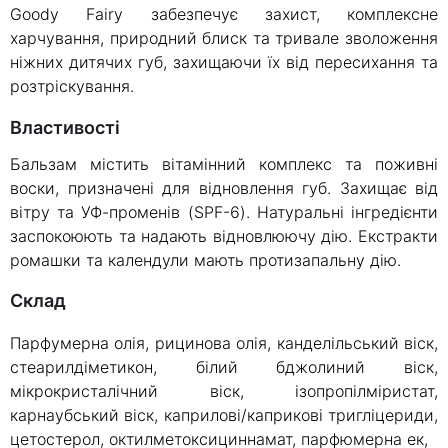
Goody Fairy забезпечує захист, комплексне
харчування, природний блиск та тривале зволоження
ніжних дитячих губ, захищаючи їх від пересихання та
розтріскування.
Властивості
Бальзам містить вітамінний комплекс та поживні
воски, призначені для відновлення губ. Захищає від
вітру та УФ-променів (SPF-6). Натуральні інгредієнти
заспокоюють та надають відновлюючу дію. Екстракти
ромашки та календули мають протизапальну дію.
склад
Парфумерна олія, рицинова олія, канделільський віск,
стеарилдіметикон, білий бджолиний віск,
мікрокристалічний віск, ізопропілміристат,
карнаубський віск, каприлові/каприкові тригліцериди,
цетостерол, октилметоксициннамат, парфюмерна ек,