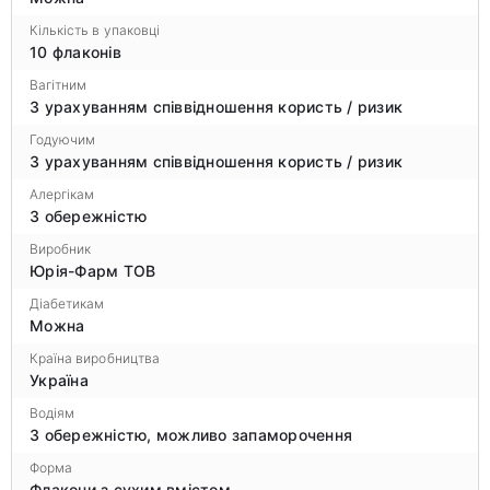
Кількість в упаковці
10 флаконів
Вагітним
З урахуванням співвідношення користь / ризик
Годуючим
З урахуванням співвідношення користь / ризик
Алергікам
З обережністю
Виробник
Юрія-Фарм ТОВ
Діабетикам
Можна
Країна виробництва
Україна
Водіям
З обережністю, можливо запаморочення
Форма
Флакони з сухим вмістом