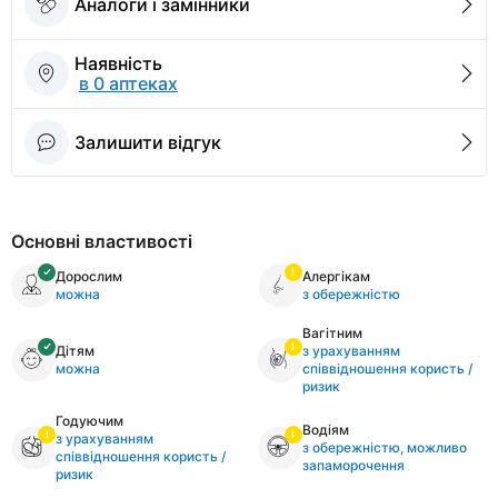
Аналоги і замінники
Наявність
в 0 аптеках
Залишити відгук
Основні властивості
Дорослим
Алергікам
можна
з обережністю
Вагітним
Дітям
з урахуванням
можна
співвідношення користь /
ризик
Годуючим
Водіям
з урахуванням
з обережністю, можливо
співвідношення користь /
запаморочення
ризик