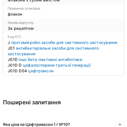
Первинна упаковка
флакон
Умови відпуску
За рецептом
Код ATC
J
протимікробні засоби для системного застосування
J01
антибактеріальні засоби для системного
застосування
J01D
інші бета-лактамні антибіотики
J01D D
цефалоспорини третьої генерації
J01D D04
цефтріаксон
Поширені запитання
Яка ціна на Цефтриаксон 1 г №10?