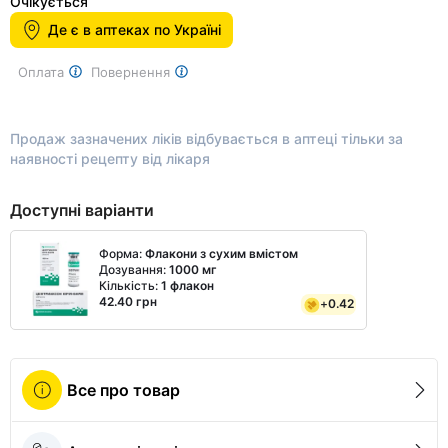
1
Очікується
of
Де є в аптеках по Україні
2
Оплата
Повернення
Продаж зазначених ліків відбувається в аптеці тільки за
наявності рецепту від лікаря
Доступні варіанти
Форма:
Флакони з сухим вмістом
Дозування:
1000 мг
Кількість:
1 флакон
42.40 грн
+
0.42
Все про товар