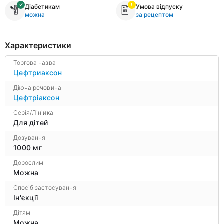
Діабетикам
Умова відпуску
можна
за рецептом
Характеристики
Торгова назва
Цефтриаксон
Діюча речовина
Цефтріаксон
Серія/Лінійка
Для дітей
Дозування
1000 мг
Дорослим
Можна
Спосіб застосування
Ін'єкції
Дітям
Можна