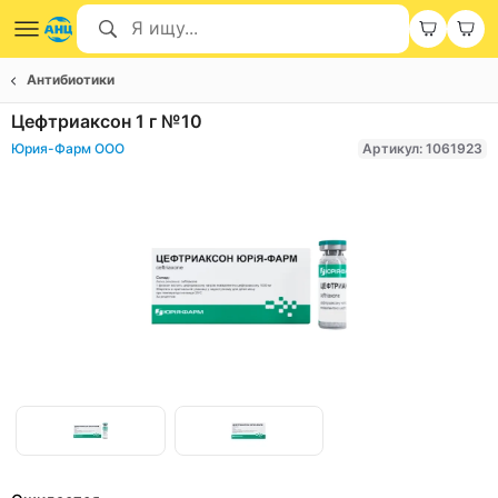
Антибиотики
Цефтриаксон 1 г №10
Юрия-Фарм ООО
Артикул: 1061923
Item
1
of
Item
2