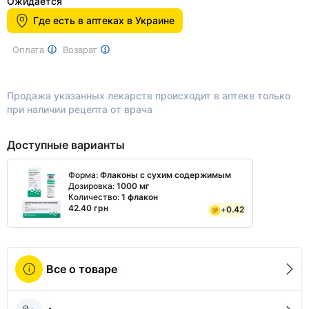
1
Ожидается
of
Где есть в аптеках в Украине
2
Оплата
Возврат
Продажа указанных лекарств происходит в аптеке только
при наличии рецепта от врача
Доступные варианты
Форма:
Флаконы с сухим содержимым
Дозировка:
1000 мг
Количество:
1 флакон
42.40 грн
+
0.42
Все о товаре