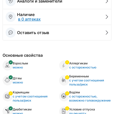
Аналоги и заменители
Наличие
в 0 аптеках
Оставить отзыв
Основные свойства
Взрослым
Аллергикам
можно
с осторожностью
Беременным
Дітям
с учетом соотношения
можно
польза/риск
Кормящим
Водіям
с учетом соотношения
с осторожностью,
польза/риск
возможно головокружение
Диабетикам
Условие отпуска
можно
по рецепту