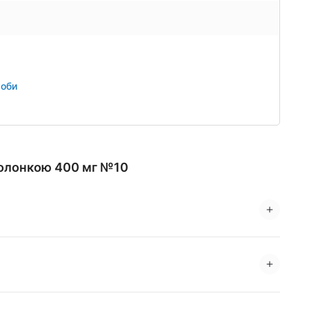
соби
болонкою 400 мг №10