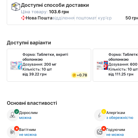
Доступні способи доставки
Ціна товару:
103.6 грн
Нова Пошта
відділення
поштомат
курʼєр
50 гр
Доступні варіанти
Форма:
Таблетки, вкриті
Форма:
Таблетк
оболонкою
оболонкою
Дозування:
200 мг
Дозування:
600
Кількість:
10 шт
Кількість:
10 ш
від 39.22 грн
від 111.25 грн
+
0.78
Основні властивості
Дорослим
Алергікам
можна
з обережністю
Вагітним
Годуючим
не можна
не можна