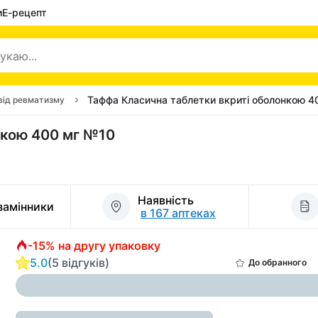
и
Е-рецепт
Таффа Класична таблетки вкриті оболонкою 4
від ревматизму
нкою 400 мг №10
Наявність
 замінники
в 167 аптеках
-15% на другу упаковку
5.0
(5 відгуків)
До обранного