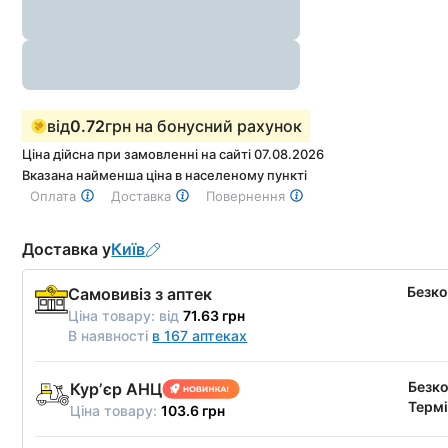
від
0.72
грн на бонусний рахунок
Ціна дійсна при замовленні на сайті 07.08.2026
Вказана найменша ціна в населеному пункті
Оплата
Доставка
Повернення
Доставка у
Київ
Безк
Самовивіз з аптек
Ціна товару:
від
71.63 грн
В наявності
в 167 аптеках
Безк
Курʼєр АНЦ
Термі
Ціна товару:
103.6 грн