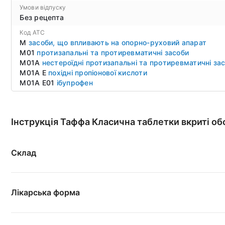
Умови відпуску
Без рецепта
Код ATC
M
засоби, що впливають на опорно-руховий апарат
M01
протизапальні та протиревматичні засоби
M01A
нестероїдні протизапальні та протиревматичні за
M01A E
похідні пропіонової кислоти
M01A E01
ібупрофен
Інструкція Таффа Класична таблетки вкриті о
Склад
Лікарська форма