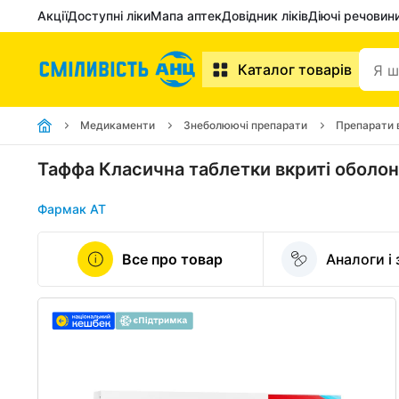
Акції
Доступні ліки
Мапа аптек
Довідник ліків
Діючі речовин
Каталог товарів
Медикаменти
Знеболюючі препарати
Препарати 
Таффа Класична таблетки вкриті оболо
Фармак АТ
Все про товар
Аналоги і