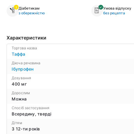
Діабетикам
Умова відпуску
з обережністю
без рецепта
Характеристики
Торгова назва
Таффа
Діюча речовина
Ібупрофен
Дозування
400 мг
Дорослим
Можна
Спосіб застосування
Всередину, тверді
Дітям
З 12-ти років