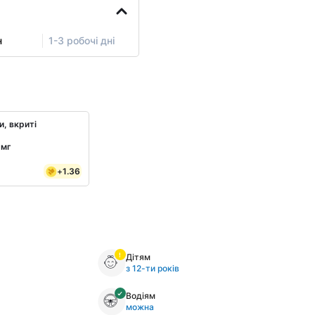
н
1-3 робочі дні
и, вкриті
 мг
т
+
1.36
Дітям
з 12-ти років
Водіям
можна