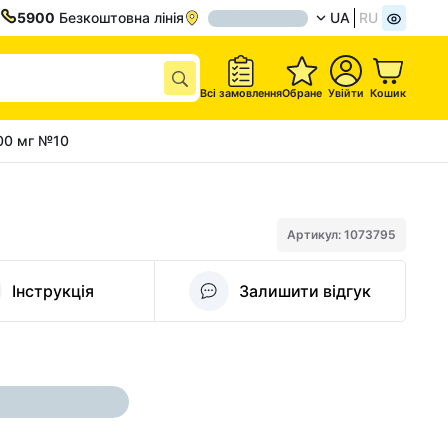
5900
Безкоштовна лінія
UA
RU
Всі замовлення
Обране
Увійти
Кошик
00 мг №10
Артикул: 1073795
Інструкція
Залишити відгук