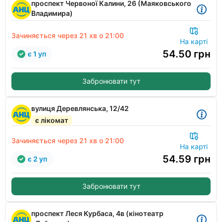
проспект Червоної Калини, 26 (Маяковського
Владимира)
Зачиняється через
21 хв
о 21:00
На карті
54.50
грн
є 1 уп
Забронювати тут
вулиця Деревлянська, 12/42
є лікомат
Зачиняється через
21 хв
о 21:00
На карті
54.59
грн
є 2 уп
Забронювати тут
проспект Леся Курбаса, 4в (кінотеатр