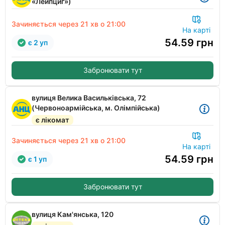
«Лейпциг»)
Зачиняється через
21 хв
о 21:00
На карті
54.59
грн
є 2 уп
Забронювати тут
вулиця Велика Васильківська, 72
(Червоноармійська, м. Олімпійська)
є лікомат
Зачиняється через
21 хв
о 21:00
На карті
54.59
грн
є 1 уп
Забронювати тут
вулиця Кам'янська, 120