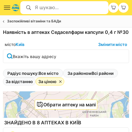
Заспокійливі вітаміни та БАДи
Наявність в аптеках Седаселфарм капсули 0,4 г №30
місто
Київ
Змінити місто
Вкажіть вашу адресу
Радіус пошуку:
Все місто
За районом
Всі райони
За відстанню
За ціною
Обрати аптеку на мапі
ЗНАЙДЕНО В 8 АПТЕКАХ В КИЇВ