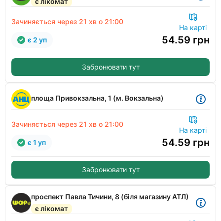
є лікомат
Зачиняється через
21 хв
о 21:00
На карті
54.59
грн
є 2 уп
Забронювати тут
площа Привокзальна, 1 (м. Вокзальна)
Зачиняється через
21 хв
о 21:00
На карті
54.59
грн
є 1 уп
Забронювати тут
проспект Павла Тичини, 8 (біля магазину АТЛ)
є лікомат