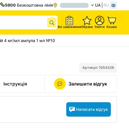
5900
Безкоштовна лінія
UA
RU
Всі замовлення
Обране
Увійти
Кошик
ій 4 мг/мл ампула 1 мл №10
Артикул: 1054328
Інструкція
Залишити відгук
Написати відгук