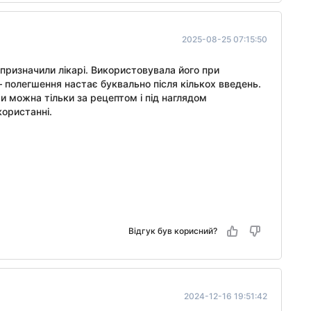
2025-08-25 07:15:50
призначили лікарі. Використовувала його при
– полегшення настає буквально після кількох введень.
и можна тільки за рецептом і під наглядом
користанні.
Відгук був корисний?
2024-12-16 19:51:42