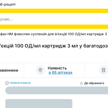
и
Е-рецепт
фан HM флекспен суспензія для ін'єкцій 100 ОД/мл картридж 3 
'єкцій 100 ОД/мл картридж 3 мл у багатодо
Наявність
 замінники
в 66 аптеках
До обранного
Написати відгук