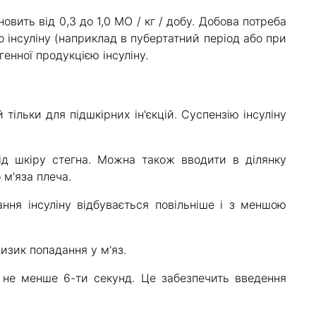
овить від 0,3 до 1,0 МО / кг / добу. Добова потреба
о інсуліну (наприклад в пубертатний період або при
енної продукцією інсуліну.
льки для підшкірних ін'єкцій. Суспензію інсуліну
д шкіру стегна. Можна також вводити в ділянку
 м'яза плеча.
ання інсуліну відбувається повільніше і з меншою
изик попадання у м'яз.
ю не менше 6-ти секунд. Це забезпечить введення