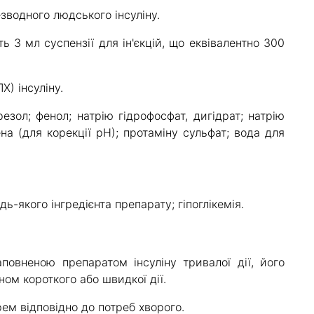
водного людського інсуліну.
 3 мл суспензії для ін'єкцій, що еквівалентно 300
) інсуліну.
езол; фенол; натрію гідрофосфат, дигідрат; натрію
на (для корекції рН); протаміну сульфат; вода для
ь-якого інгредієнта препарату; гіпоглікемія.
вненою препаратом інсуліну тривалої дії, його
ном короткого або швидкої дії.
рем відповідно до потреб хворого.