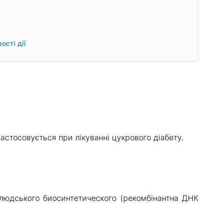
м
ості дії
астосовується при лікуванні цукрового діабету.
у людського биосинтетического (рекомбінантна ДНК