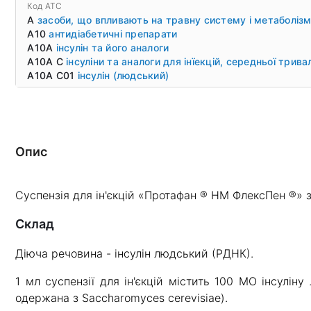
Код ATC
A
засоби, що впливають на травну систему і метаболіз
A10
антидіабетичні препарати
A10A
інсулін та його аналоги
A10A C
інсуліни та аналоги для інїекцій, середньої тривал
A10A C01
інсулін (людський)
Опис
Суспензія для ін'єкцій «Протафан ® НМ ФлексПен ®» з
Склад
Діюча речовина - інсулін людський (РДНК).
1 мл суспензії для ін'єкцій містить 100 МО інсулін
одержана з Saccharomyces cerevisiae).