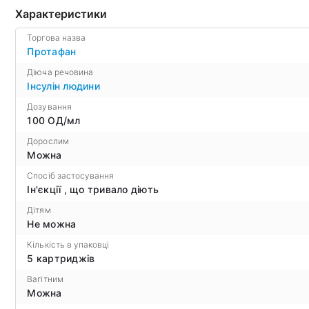
Характеристики
Торгова назва
Протафан
Діюча речовина
Інсулін людини
Дозування
100 ОД/мл
Дорослим
Можна
Спосіб застосування
Ін'єкції , що тривало діють
Дітям
Не можна
Кількість в упаковці
5 картриджів
Вагітним
Можна