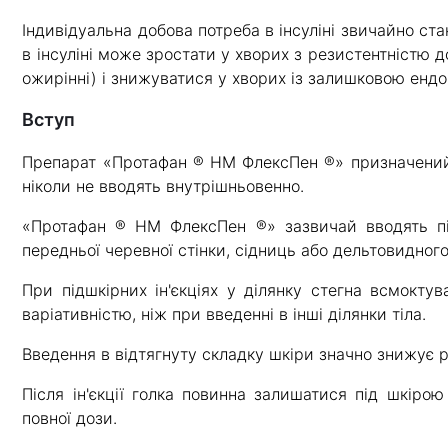
Індивідуальна добова потреба в інсуліні звичайно стан
в інсуліні може зростати у хворих з резистентністю д
ожирінні) і знижуватися у хворих із залишковою ендог
Вступ
Препарат «Протафан ® НМ ФлексПен ®» призначений ті
ніколи не вводять внутрішньовенно.
«Протафан ® НМ ФлексПен ®» зазвичай вводять пі
передньої черевної стінки, сідниць або дельтовидного
При підшкірних ін'єкціях у ділянку стегна всмоктув
варіативністю, ніж при введенні в інші ділянки тіла.
Введення в відтягнуту складку шкіри значно знижує р
Після ін'єкції голка повинна залишатися під шкіро
повної дози.