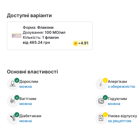
Доступні варіанти
Форма:
Флакони
Дозування:
100 МО/мл
Кількість:
1 флакон
від 465.24 грн
+
4.91
Основні властивості
Дорослим
Алергікам
можна
з обережністю
Вагітним
Годуючим
можна
можна
Діабетикам
Умова відпуску
можна
за рецептом