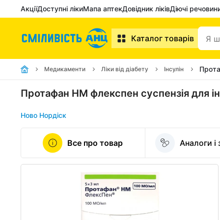
Акції
Доступні ліки
Мапа аптек
Довідник ліків
Діючі речовин
Каталог товарів
Прота
Медикаменти
Ліки від діабету
Інсулін
Протафан HM флекспен суспензія для ін
Ново Нордіск
Все про товар
Аналоги і