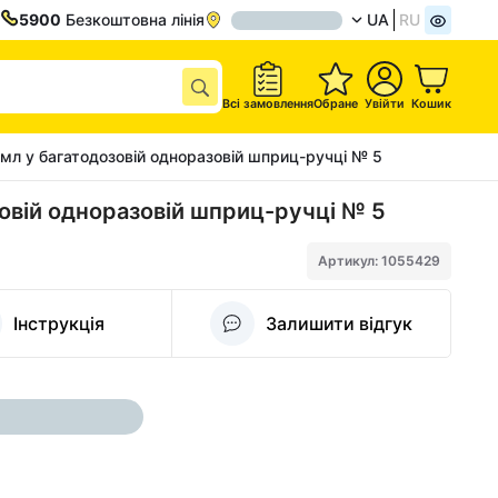
5900
Безкоштовна лінія
UA
RU
Всі замовлення
Обране
Увійти
Кошик
мл у багатодозовій одноразовій шприц-ручці № 5
зовій одноразовій шприц-ручці № 5
Артикул: 1055429
Інструкція
Залишити відгук