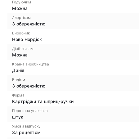
Годуючим
Можна
Алергікам
З обережністю
Виробник
Ново Нордіск
Діабетикам
Можна
Країна виробництва
Данія
Водіям
З обережністю
Форма
Картріджи та шприц-ручки
Первинна упаковка
штук
Умови відпуску
За рецептом