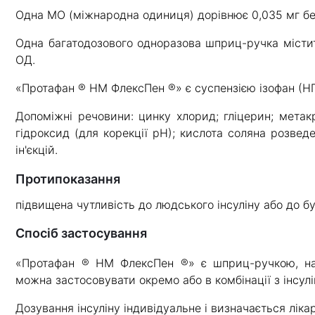
Одна МО (міжнародна одиниця) дорівнює 0,035 мг без
Одна багатодозового одноразова шприц-ручка містить
ОД.
«Протафан ® НМ ФлексПен ®» є суспензією ізофан (НПХ
Допоміжні речовини: цинку хлорид; гліцерин; метакр
гідроксид (для корекції рН); кислота соляна розведе
ін'єкцій.
Протипоказання
підвищена чутливість до людського інсуліну або до буд
Спосіб застосування
«Протафан ® НМ ФлексПен ®» є шприц-ручкою, напо
можна застосовувати окремо або в комбінації з інсулі
Дозування інсуліну індивідуальне і визначається ліка