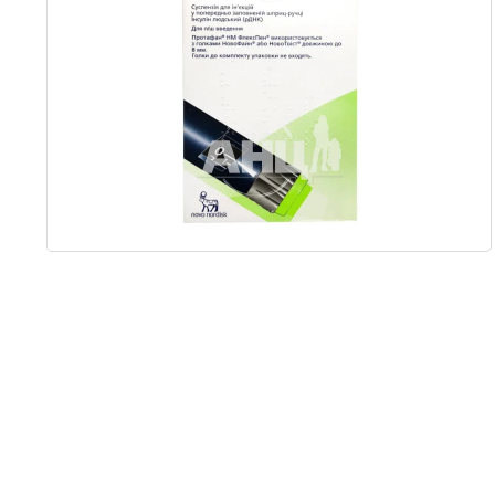
Item
1
of
1