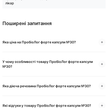
лікар
Поширені запитання
Яка ціна на ПробіоЛог форте капсули №30?
У чому особливості товару ПробіоЛог форте капсули
№30?
Яка діюча речовина ПробіоЛог форте капсули №30?
Які відгуки у товару ПробіоЛог форте капсули №30?