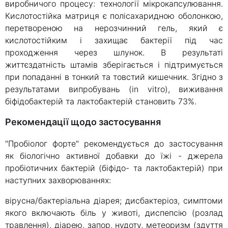
виробничого процесу: технології мікрокапсулювання.
Кислотостійка матриця є полісахаридною оболонкою,
перетвореною на нерозчинний гель, який є
кислотостійким і захищає бактерії під час
проходження через шлунок. В результаті
життєздатність штамів зберігається і підтримується
при попаданні в тонкий та товстий кишечник. Згідно з
результатами випробувань (in vitro), виживання
біфідобактерій та лактобактерій становить 73%.
Рекомендації щодо застосування
"Пробіолог форте" рекомендується до застосування
як біологічно активної добавки до їжі - джерела
пробіотичних бактерій (біфідо- та лактобактерій) при
наступних захворюваннях:
вірусна/бактеріальна діарея; дисбактеріоз, симптоми
якого включають біль у животі, диспепсію (розлад
травлення), діарею, запор, нудоту, метеоризм (здуття