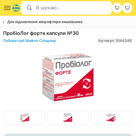
Для відновлення мікрофлори кишківника
ПробіоЛог форте капсули №30
Лабораторії Майолі Спіндлер
Артикул: 1044346
Item
1
of
Item
3