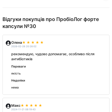
Відгуки покупців про ПробіоЛог форте
капсули №30
Олена
2026-02-26 20:26:02
рекомендую, чудово допомагає, особливо після
антибіотиків
Переваги
якість
Недоліки
нема
Макс
2024-11-21 08:19:43