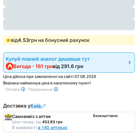
1
of
3
від
4.53
грн на бонусний рахунок
Купуй повний аналог дешевше тут
Вигода - 161 грн
від
291.6 грн
Ціна дійсна при замовленні на сайті 07.08.2026
Вказана найменша ціна в населеному пункті
Оплата
Повернення
Доставка у
Київ
Безкоштовно
Самовивіз з аптек
Ціна товару:
від
452.93 грн
В наявності
в 140 аптеках