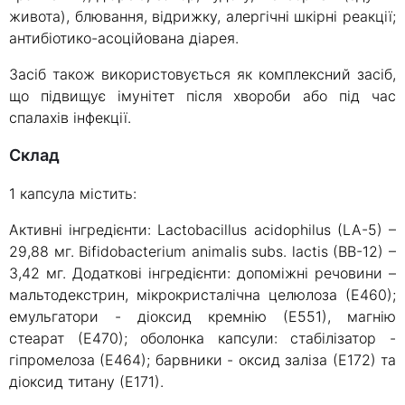
живота), блювання, відрижку, алергічні шкірні реакції;
антибіотико-асоційована діарея.
Засіб також використовується як комплексний засіб,
що підвищує імунітет після хвороби або під час
спалахів інфекції.
склад
1 капсула містить:
Активні інгредієнти: Lactobacillus acidophilus (LA-5) –
29,88 мг. Bifidobacterium animalis subs. lactis (BB-12) –
3,42 мг. Додаткові інгредієнти: допоміжні речовини –
мальтодекстрин, мікрокристалічна целюлоза (Е460);
емульгатори - діоксид кремнію (Е551), магнію
стеарат (Е470); оболонка капсули: стабілізатор -
гіпромелоза (Е464); барвники - оксид заліза (Е172) та
діоксид титану (Е171).