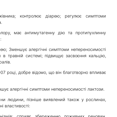
івника; контролює діарею; регулює симптоми
.
рофлору, має антимутагенну дію та протипухлинну
:
рею; Зменшує алергічні симптоми непереносимості
и в травній системі; підвищує засвоєння кальцію,
ралів.
07 році, добре відомо, що він благотворно впливає
еншує алергічні симптоми непереносимості лактози.
лини людини, пізніше виявлений також у рослинах,
і властивості:
анізмів; сприяє збереженню поживних речовин,