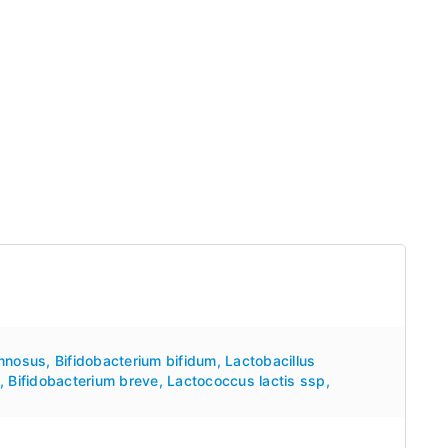
amnosus
,
Bifidobacterium bifidum
,
Lactobacillus
,
Bifidobacterium breve
,
Lactococcus lactis ssp
,