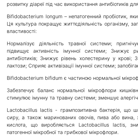
розвитку діареї під час використання антибіотиків для
Bifidobacterium longum – непатогенний пробіотик, як
Ця культура покращує життєдіяльність організму, за
властивості:
Нормалізує діяльність травної системи; пригнічу
підвищує активність імунної системи; Знижує р
антибіотиків; Знижує рівень холестерину у крові;
лактози; Сприяє активізації імунної системи; запобіга
Bifidobacterium bifidum є частиною нормальної мікро
Забезпечує баланс нормальної мікрофлори кишківни
стимулює імунну та травну системи; зменшує алергіч
Lactobacillus lactis - грампозитивна бактерія, що
сиру, а також маринованих овочів, пива або вина, 
кислота, що виробляється Lactobacillus lactis, з
патогенної мікробної та грибкової мікрофлори.