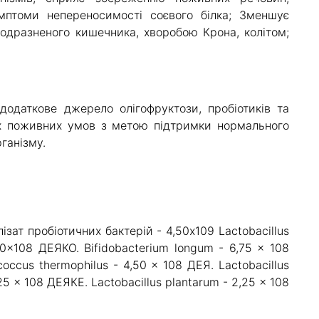
имптоми непереносимості соєвого білка; Зменшує
одразненого кишечника, хворобою Крона, колітом;
даткове джерело олігофруктози, пробіотиків та
х поживних умов з метою підтримки нормального
ганізму.
ізат пробіотичних бактерій - 4,50х109 Lactobacillus
,00x108 ДЕЯКО. Bifidobacterium longum - 6,75 x 108
coccus thermophilus - 4,50 x 108 ДЕЯ. Lactobacillus
25 x 108 ДЕЯКЕ. Lactobacillus plantarum - 2,25 x 108