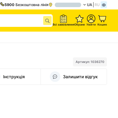
5900
Безкоштовна лінія
UA
RU
Всі замовлення
Обране
Увійти
Кошик
Артикул: 1036270
Інструкція
Залишити відгук