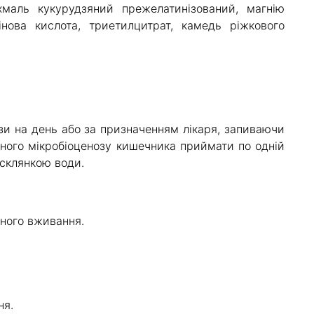
хмаль кукурудзяний прежелатинізований, магнію
гінова кислота, триетилцитрат, камедь ріжкового
ази на день або за призначенням лікаря, запиваючи
ного мікробіоценозу кишечника приймати по одній
 склянкою води.
ного вживання.
ня.