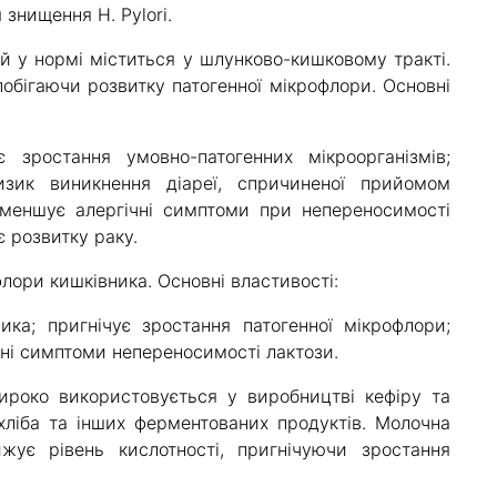
 знищення H. Pylori.
ий у нормі міститься у шлунково-кишковому тракті.
побігаючи розвитку патогенної мікрофлори. Основні
є зростання умовно-патогенних мікроорганізмів;
изик виникнення діареї, спричиненої прийомом
 Зменшує алергічні симптоми при непереносимості
є розвитку раку.
флори кишківника. Основні властивості:
ка; пригнічує зростання патогенної мікрофлори;
ні симптоми непереносимості лактози.
 широко використовується у виробництві кефіру та
хліба та інших ферментованих продуктів. Молочна
нижує рівень кислотності, пригнічуючи зростання