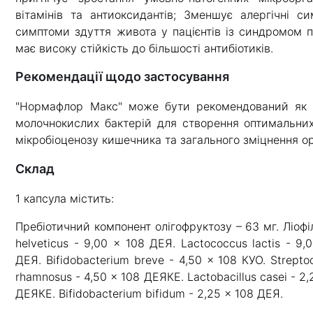
вітамінів та антиоксидантів; Зменшує алергічні с
симптоми здуття живота у пацієнтів із синдромом п
має високу стійкість до більшості антибіотиків.
Рекомендації щодо застосування
"Нормафлор Макс" може бути рекомендований як до
молочнокислих бактерій для створення оптимальни
мікробіоценозу кишечника та загального зміцнення ор
склад
1 капсула містить:
Пребіотичний компонент олігофруктозу – 63 мг. Ліофіл
helveticus - 9,00 x 108 ДЕЯ. Lactococcus lactis - 9
ДЕЯ. Bifidobacterium breve - 4,50 x 108 КУО. Strepto
rhamnosus - 4,50 x 108 ДЕЯКЕ. Lactobacillus casei - 2,
ДЕЯКЕ. Bifidobacterium bifidum - 2,25 x 108 ДЕЯ.