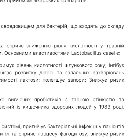
их прийомом лікарських препаратів.
 середовищем для бактерій, що входять до складу
яка сприяє зниженню рівня кислотності у травній
и. Основними властивостями Lactobacillus casei є:
римує рівень кислотності шлункового соку; Інгібує
обігає розвитку діареї та запальних захворювань
имості лактози; полегшує запори; Знижує ризик
ко вивчених пробіотиків з гарною стійкістю та
ілений із кишечника здорових людей у 1983 році.
истемі; пригнічує бактеріальні інфекції у пацієнтів
итіл та сприяє процесу фагоцитозу; знижує ризик