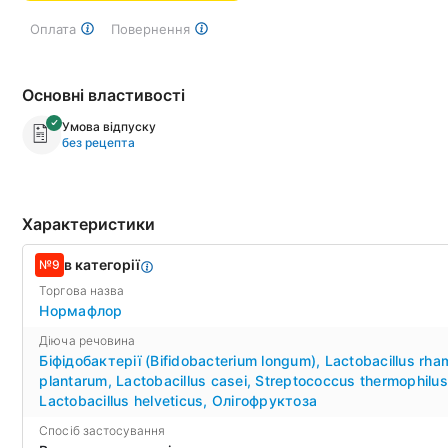
Оплата
Повернення
Основні властивості
Умова відпуску
без рецепта
Характеристики
в категорії
№9
Торгова назва
Нормафлор
Діюча речовина
Біфідобактерії (Bifidobacterium longum)
,
Lactobacillus rh
plantarum
,
Lactobacillus casei
,
Streptococcus thermophilus
Lactobacillus helveticus
,
Олігофруктоза
Спосіб застосування