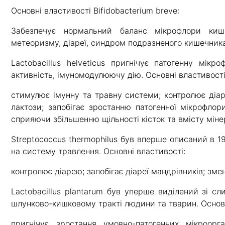
Основні властивості Bifidobacterium breve:
Забезпечує нормальний баланс мікрофлори кишк
метеоризму, діареї, синдром подразненого кишечника
Lactobacillus helveticus пригнічує патогенну мік
активність, імуномодулюючу дію. Основні властивості
стимулює імунну та травну системи; контролює діа
лактози; запобігає зростанню патогенної мікрофлор
сприяючи збільшенню щільності кісток та вмісту міне
Streptococcus thermophilus був вперше описаний в 19
на систему травлення. Основні властивості:
контролює діарею; запобігає діареї мандрівників; зм
Lactobacillus plantarum був уперше виділений зі с
шлунково-кишковому тракті людини та тварин. Основн
пригнічує зростання умовно-патогенних мікроорг