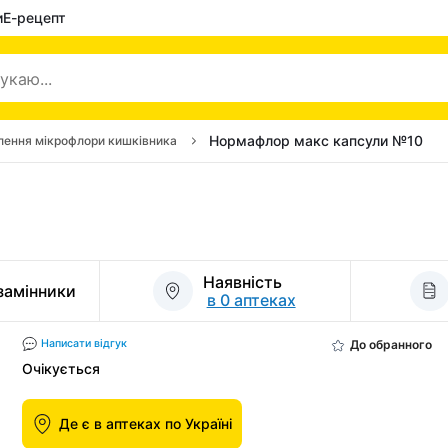
и
Е-рецепт
Нормафлор макс капсули №10
лення мікрофлори кишківника
Наявність
 замінники
в 0 аптеках
До обранного
Написати відгук
Очікується
Де є в аптеках по Україні