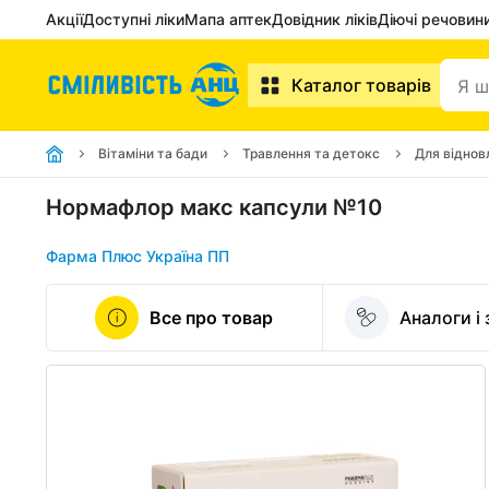
Акції
Доступні ліки
Мапа аптек
Довідник ліків
Діючі речовин
Каталог товарів
Вітаміни та бади
Травлення та детокс
Для віднов
Нормафлор макс капсули №10
Фарма Плюс Україна ПП
Все про товар
Аналоги і