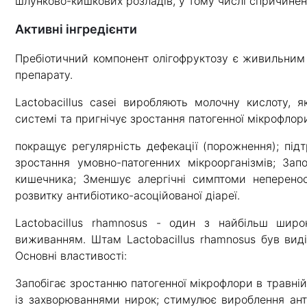
шлунково-кишкових розладів, у тому числі спричинен
Активні інгредієнти
Пребіотичний компонент олігофруктозу є живильним
препарату.
Lactobacillus casei виробляють молочну кислоту, 
системі та пригнічує зростання патогенної мікрофлор
покращує регулярність дефекації (порожнення); підт
зростання умовно-патогенних мікроорганізмів; Зап
кишечника; Зменшує алергічні симптоми неперенос
розвитку антибіотико-асоційованої діареї.
Lactobacillus rhamnosus - один з найбільш широ
виживанням. Штам Lactobacillus rhamnosus був вид
Основні властивості:
Запобігає зростанню патогенної мікрофлори в травній с
із захворюваннями нирок; стимулює вироблення ант