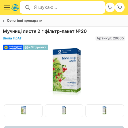
Сечогінні препарати
Мучниці листя 2 г фільтр-пакет №20
Віола ПрАТ
Артикул: 29665
Item
1
of
Item
3