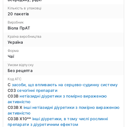
Кількість в упаковці
20 пакетів
Виробник
Віола ПрАТ
Країна виробництва
Україна
Форма
Чаї
Умови відпуску
Без рецепта
Код ATC
C
засоби, що впливають на серцево-судинну систему
C03
сечогінні препарати
C03B
нетіазидні діуретики з помірно вираженою
активністю
C03B X
інші нетіазидні діуретики з помірно вираженою
активністю
C03B X10**
інші діуретики, в тому числі рослинні
препарати з діуретичним ефектом