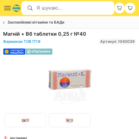
Заспокійливі вітаміни та БАДи
Магній + B6 таблетки 0,25 г №40
Фармаком ТОВ ПТФ
Артикул: 1040039
Item
1
of
Item
2
доставимо