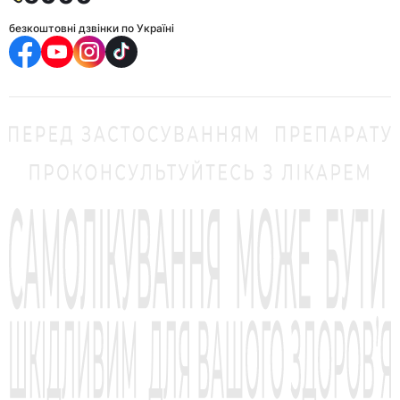
безкоштовні дзвінки по Україні