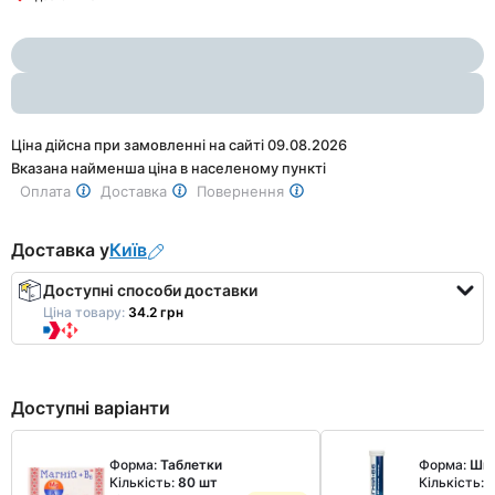
1
of
2
Ціна дійсна при замовленні на сайті 09.08.2026
Вказана найменша ціна в населеному пункті
Оплата
Доставка
Повернення
Доставка у
Київ
Доступні способи доставки
Ціна товару:
34.2 грн
Доступні варіанти
Форма:
Таблетки
Форма:
Шип
Кількість:
80 шт
Кількість:
2