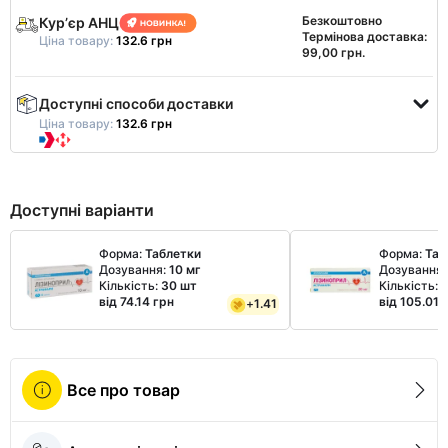
Безкоштовно
Курʼєр АНЦ
Термінова доставка:
Ціна товару:
132.6 грн
99,00 грн.
Доступні способи доставки
Ціна товару:
132.6 грн
Доступні варіанти
Форма:
Таблетки
Форма:
Таб
Дозування:
10 мг
Дозування
Кількість:
30 шт
Кількість:
від 74.14 грн
від 105.01 
+
1.41
Все про товар