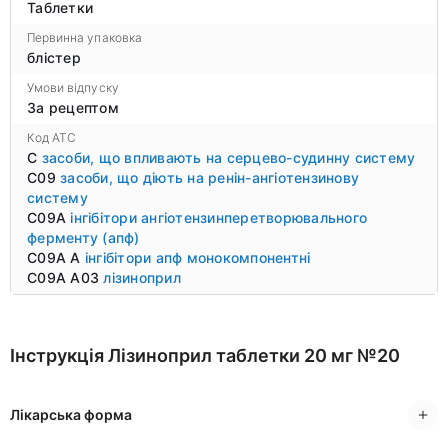
Таблетки
Первинна упаковка
блістер
Умови відпуску
За рецептом
Код ATC
C
засоби, що впливають на серцево-судинну систему
C09
засоби, що діють на ренін-ангіотензинову
систему
C09A
інгібітори ангіотензинперетворювального
ферменту (апф)
C09A A
інгібітори апф монокомпонентні
C09A A03
лізиноприл
Інструкція Лізиноприл таблетки 20 мг №20
Лікарська форма