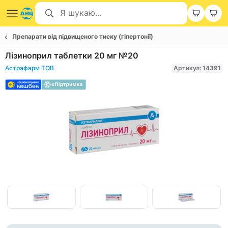
Препарати від підвищеного тиску (гіпертонії)
Лізиноприл таблетки 20 мг №20
Астрафарм ТОВ
Артикул: 14391
Item
1
of
Item
3