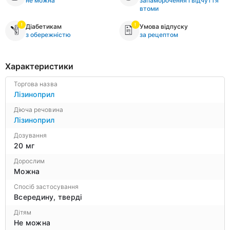
не можна
запаморочення і відчуття
втоми
Діабетикам
Умова відпуску
з обережністю
за рецептом
Характеристики
Торгова назва
Лізиноприл
Діюча речовина
Лізиноприл
Дозування
20 мг
Дорослим
Можна
Спосіб застосування
Всередину, тверді
Дітям
Не можна