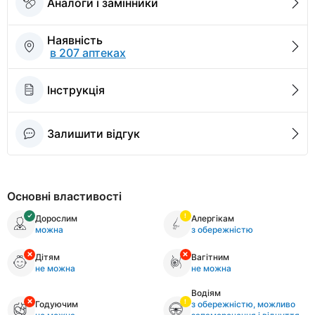
Аналоги і замінники
Наявність
в 207 аптеках
Інструкція
Залишити відгук
Основні властивості
Дорослим
Алергікам
можна
з обережністю
Дітям
Вагітним
не можна
не можна
Водіям
Годуючим
з обережністю, можливо