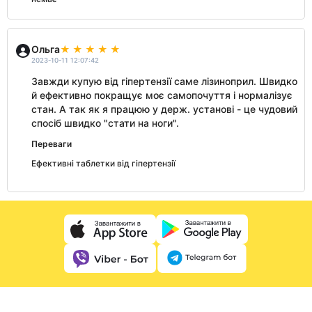
Ольга
2023-10-11 12:07:42
Завжди купую від гіпертензії саме лізиноприл. Швидко
й ефективно покращує моє самопочуття і нормалізує
стан. А так як я працюю у держ. установі - це чудовий
спосіб швидко "стати на ноги".
Переваги
Ефективні таблетки від гіпертензії