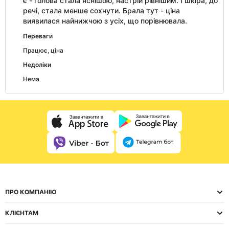
є - голова стала яснішою, настрій рівнішим. І шкіра, до
речі, стала менше сохнути. Брала тут - ціна
виявилася найнижчою з усіх, що порівнювала.
Переваги
Працює, ціна
Недоліки
Нема
ПРО КОМПАНІЮ
КЛІЄНТАМ