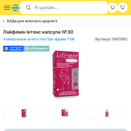
БАДи для жіночого здоров'я
Лайфемін Інтенс капсули №30
Універсальне агентство Про-фарма ТОВ
Артикул: 1067982
Item
1
of
Item
3