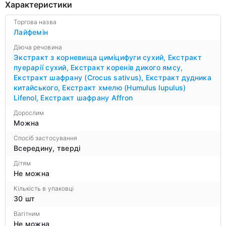
Характеристики
Торгова назва
Лайфемін
Діюча речовина
Экстракт з корневища циміцифуги сухий
,
Екстракт
пуерарії сухий
,
Екстракт коренів дикого ямсу
,
Екстракт шафрану (Crocus sativus)
,
Екстракт дудника
китайського
,
Екстракт хмелю (Humulus lupulus)
Lifenol
,
Екстракт шафрану Affron
Дорослим
Можна
Спосіб застосування
Всередину, тверді
Дітям
Не можна
Кількість в упаковці
30 шт
Вагітним
Не можна