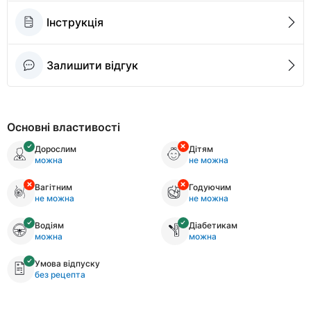
Інструкція
Залишити відгук
Основні властивості
Дорослим
Дітям
можна
не можна
Вагітним
Годуючим
не можна
не можна
Водіям
Діабетикам
можна
можна
Умова відпуску
без рецепта