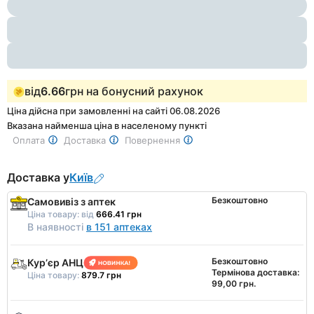
1
of
3
від
6.66
грн на бонусний рахунок
Ціна дійсна при замовленні на сайті 06.08.2026
Вказана найменша ціна в населеному пункті
Оплата
Доставка
Повернення
Доставка у
Київ
Безкоштовно
Самовивіз з аптек
Ціна товару:
від
666.41 грн
В наявності
в 151 аптеках
Безкоштовно
Курʼєр АНЦ
Термінова доставка:
Ціна товару:
879.7 грн
99,00 грн.