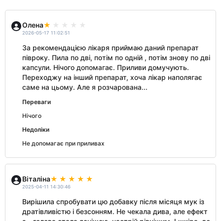
Олена
2026-05-17 11:02:51
За рекомендацією лікаря приймаю даний препарат
півроку. Пила по дві, потім по одній , потім знову по дві
капсули. Нічого допомагає. Приливи домучують.
Переходжу на інший препарат, хоча лікар наполягає
саме на цьому. Але я розчарована...
Переваги
Нічого
Недоліки
Не допомагає при приливах
Віталіна
2025-04-11 14:30:46
Вирішила спробувати цю добавку після місяця мук із
дратівливістю і безсонням. Не чекала дива, але ефект