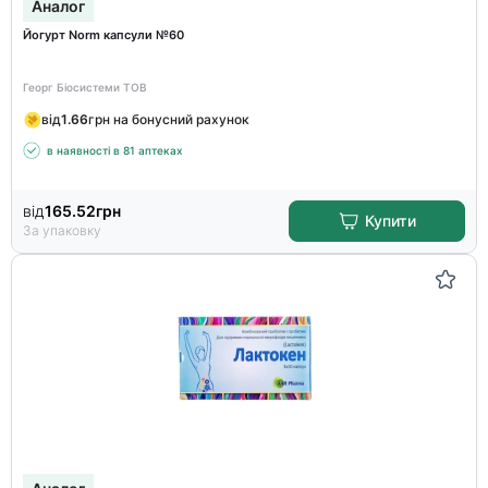
Аналог
Йогурт Norm капсули №60
Георг Біосистеми ТОВ
від
1.66
грн на бонусний рахунок
в наявності в 81 аптеках
від
165.52
грн
Купити
За упаковку