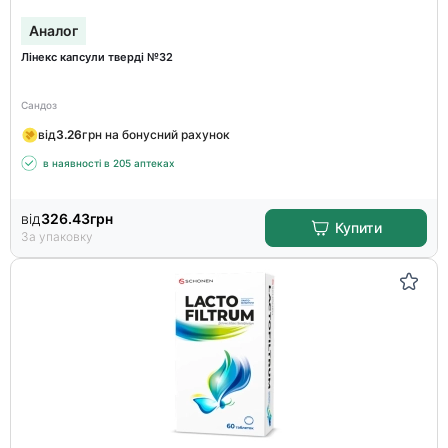
Аналог
Лінекс капсули тверді №32
Сандоз
від
3.26
грн на бонусний рахунок
в наявності в 205 аптеках
від
326.43
грн
Купити
За упаковку