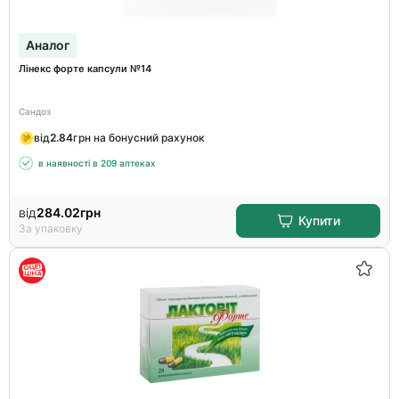
Аналог
Лінекс форте капсули №14
Сандоз
від
2.84
грн на бонусний рахунок
в наявності в 209 аптеках
від
284.02
грн
Купити
За упаковку