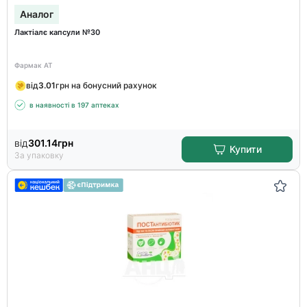
Аналог
Лактіалє капсули №30
Фармак АТ
від
3.01
грн на бонусний рахунок
в наявності в 197 аптеках
від
301.14
грн
Купити
За упаковку