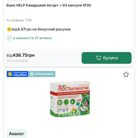
Біалє HELP Канадський йогурт + D3 капсули №30
Астрафарм ТОВ
від
4.37
грн на бонусний рахунок
в наявності в 27 аптеках
від
436.75
грн
Купити
За упаковку
Аналог