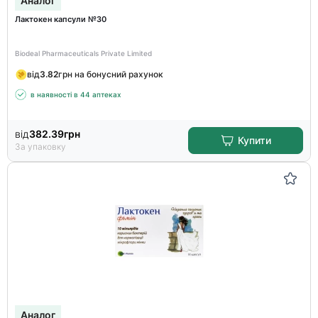
Аналог
Лактокен капсули №30
Biodeal Pharmaceuticals Private Limited
від
3.82
грн на бонусний рахунок
в наявності в 44 аптеках
від
382.39
грн
Купити
За упаковку
Аналог