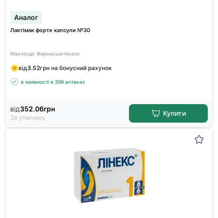
Аналог
Лактімак форте капсули №30
Маклеодс Фармасьютикалс
від
3.52
грн на бонусний рахунок
в наявності в 206 аптеках
від
352.06
грн
Купити
За упаковку