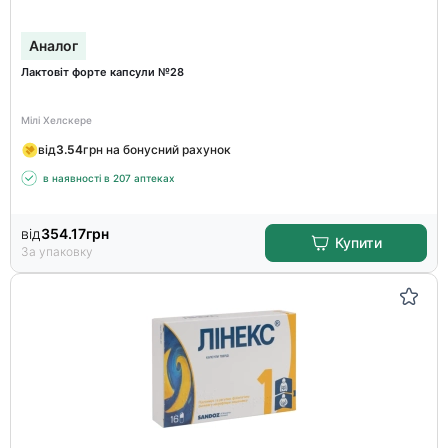
Аналог
Лактовіт форте капсули №28
Мілі Хелскере
від
3.54
грн на бонусний рахунок
в наявності в 207 аптеках
від
354.17
грн
Купити
За упаковку