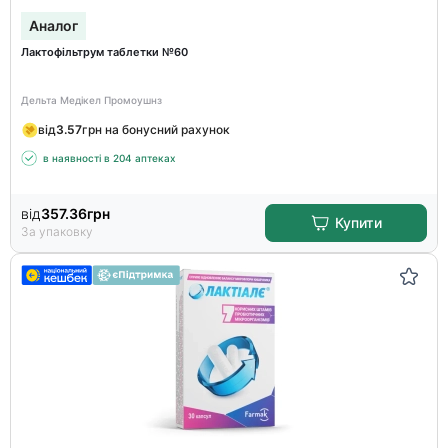
Аналог
Лактофільтрум таблетки №60
Дельта Медікел Промоушнз
від
3.57
грн на бонусний рахунок
в наявності в 204 аптеках
від
357.36
грн
Купити
За упаковку