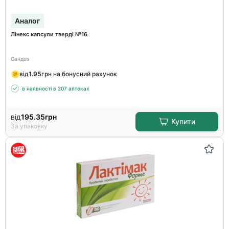
Аналог
Лінекс капсули тверді №16
Сандоз
від
1.95
грн на бонусний рахунок
в наявності в 207 аптеках
від
195.35
грн
Купити
За упаковку