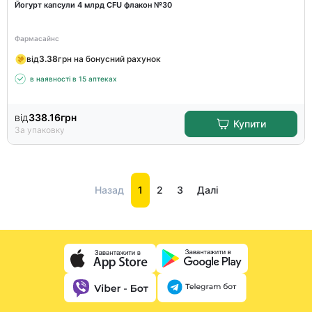
Йогурт капсули 4 млрд CFU флакон №30
Фармасайнс
від
3.38
грн на бонусний рахунок
в наявності в 15 аптеках
від
338.16
грн
Купити
За упаковку
Назад
1
2
3
Далі