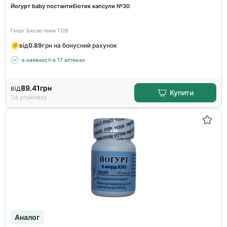
Йогурт baby постантибіотик капсули №30
Георг Біосистеми ТОВ
від
0.89
грн на бонусний рахунок
в наявності в 17 аптеках
від
89.41
грн
Купити
За упаковку
Аналог