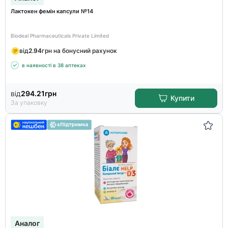
Лактокен фемін капсули №14
Biodeal Pharmaceuticals Private Limited
від
2.94
грн на бонусний рахунок
в наявності в 38 аптеках
від
294.21
грн
Купити
За упаковку
Аналог