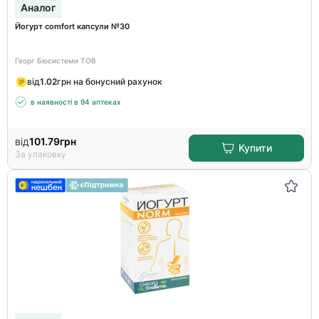
Аналог
Йогурт comfort капсули №30
Георг Біосистеми ТОВ
від
1.02
грн на бонусний рахунок
в наявності в 94 аптеках
від
101.79
грн
Купити
За упаковку