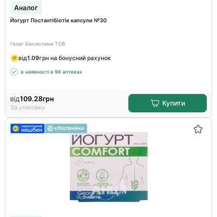
Аналог
Йогурт Постантібіотік капсули №30
Георг Біосистеми ТОВ
від
1.09
грн на бонусний рахунок
в наявності в 94 аптеках
від
109.28
грн
Купити
За упаковку