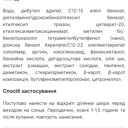
Вода, дибутил адипат, C12-15 алкіл бензоат,
діетиламіногідроксибензоїлгексил бензоат,
етилгексил тріазон, цетеарет-20,
етилгексилметоксициннамат, метилен біс-
бензотриазоліл тетраметилбутилфенол (нано),
діоксид бензол Акрилати/С12-22 алкілметакрилат
сополімер, аргінін, кокоглюкозид, феноксиетанол,
бензойна кислота, дегідрооцтова кислота, олія ши,
екстракт ромашки, екстракт солодки, пантенол,
диметикон, стеарилдіметикон, β-карот, β-карот
композиція, бутілфенілметилпропіонал, цитронеллол.
Спосіб застосування
Поступово нанести на відкриті ділянки шкіри перед
виходом на сонце. Періодично, кожні 1-1,5 години та
після купання, повторіть нанесення.