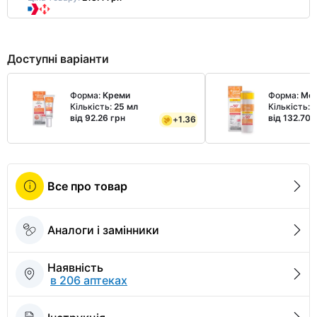
Доступні варіанти
Форма:
Креми
Форма:
Мол
Кількість:
25 мл
Кількість:
1
від 92.26 грн
від 132.70 
+
1.36
Все про товар
Аналоги і замінники
Наявність
в 206 аптеках