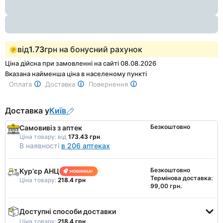
1
від
1.73
грн на бонусний рахунок
Ціна дійсна при замовленні на сайті 08.08.2026
Вказана найменша ціна в населеному пункті
Оплата
Доставка
Повернення
Доставка у
Київ
Безкоштовно
Самовивіз з аптек
Ціна товару:
від
173.43 грн
В наявності
в 206 аптеках
Безкоштовно
Курʼєр АНЦ
Термінова доставка:
Ціна товару:
218.4 грн
99,00 грн.
Доступні способи доставки
Ціна товару:
218.4 грн