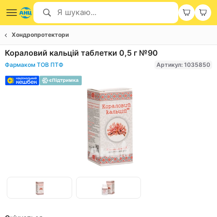
Хондропротектори
Кораловий кальцій таблетки 0,5 г №90
Фармаком ТОВ ПТФ
Артикул: 1035850
Item
1
of
Item
2