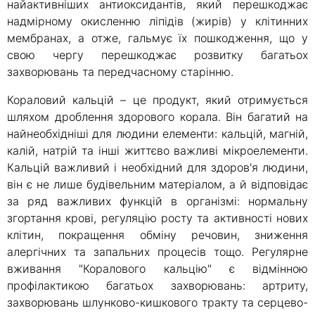
найактивніших антиоксидантів, який перешкоджає
надмірному окисленню ліпідів (жирів) у клітинних
мембранах, а отже, гальмує їх пошкодження, що у
свою чергу перешкоджає розвитку багатьох
захворювань та передчасному старінню.
Кораловий кальцій – це продукт, який отримується
шляхом дроблення здорового корала. Він багатий на
найнеобхідніші для людини елементи: кальцій, магній,
калій, натрій та інші життєво важливі мікроелементи.
Кальцій важливий і необхідний для здоров'я людини,
він є не лише будівельним матеріалом, а й відповідає
за ряд важливих функцій в організмі: нормальну
згортання крові, регуляцію росту та активності нових
клітин, покращення обміну речовин, зниження
алергічних та запальних процесів тощо. Регулярне
вживання "Коралового кальцію" є відмінною
профілактикою багатьох захворювань: артриту,
захворювань шлунково-кишкового тракту та серцево-