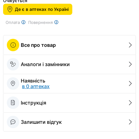
1
Очікується
of
Де є в аптеках по Україні
2
Оплата
Повернення
Все про товар
Аналоги і замінники
Наявність
в 0 аптеках
Інструкція
Залишити відгук