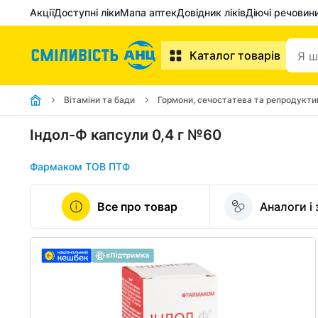
Акції
Доступні ліки
Мапа аптек
Довідник ліків
Діючі речовин
Каталог товарів
Вітаміни та бади
Гормони, сечостатева та репродукти
Індол-Ф капсули 0,4 г №60
Фармаком ТОВ ПТФ
Все про товар
Аналоги і