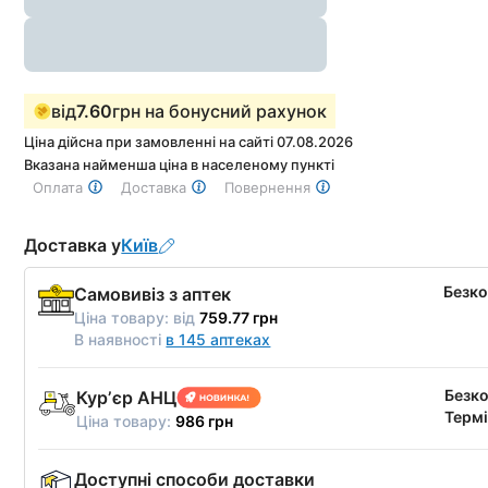
від
7.60
грн на бонусний рахунок
Ціна дійсна при замовленні на сайті 07.08.2026
Вказана найменша ціна в населеному пункті
Оплата
Доставка
Повернення
Доставка у
Київ
Безк
Самовивіз з аптек
Ціна товару:
від
759.77 грн
В наявності
в 145 аптеках
Безк
Курʼєр АНЦ
Термі
Ціна товару:
986 грн
Доступні способи доставки