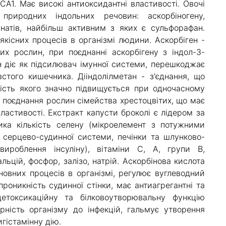
A1. Має високі антиоксидантні властивості. Овочі
риродних індольних речовин: аскорбіногену,
іанатів, найбільш активним з яких є сульфорафан.
кісних процесів в організмі людини. Аскорбіген -
тих рослин, при поєднанні аскорбігену з індол-3-
н діє як підсилювач імунної системи, перешкоджає
стого кишечника. Дііндолілметан - з'єднання, що
ність якого значно підвищується при одночасному
е поєднання рослин сімейства хрестоцвітих, що має
властивості. Екстракт капусти броколі є лідером за
ика кількість селену (мікроелемент з потужними
серцево-судинної системи, печінки та шлунково-
вироблення інсуліну), вітаміни С, А, групи В,
льцій, фосфор, залізо, натрій. Аскорбінова кислота
дновних процесів в організмі, регулює вуглеводний
проникність судинної стінки, має антиагрегантні та
детоксикаційну та білковоутворювальну функцію
ірність організму до інфекцій, гальмує утворення
игістамінну дію.