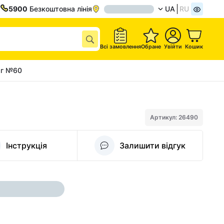
5900
Безкоштовна лінія
UA
RU
Всі замовлення
Обране
Увійти
Кошик
 г №60
Артикул: 26490
Інструкція
Залишити відгук