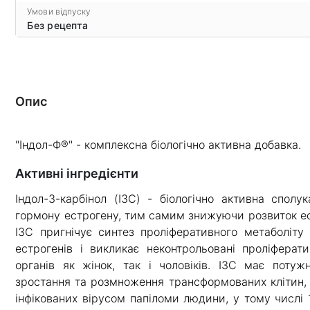
Умови відпуску
Без рецепта
Опис
"Індол-Ф®" - комплексна біологічно активна добавка.
Активні інгредієнти
Індол-3-карбінол (I3C) - біологічно активна сполу
гормону естрогену, тим самим знижуючи розвиток ес
I3C пригнічує синтез проліферативного метаболіту
естрогенів і викликає неконтрольовані проліферат
органів як жінок, так і чоловіків. I3C має потуж
зростання та розмноження трансформованих клітин, пр
інфікованих вірусом папіломи людини, у тому числі 1