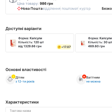
Ціна товару:
986 грн
Нова Пошта
відділення
поштомат
курʼєр
Безк
Доступні варіанти
Форма:
Капсули
Форма:
Капсули
Кількість:
120 шт
Кількість:
30 ш
від 1329.66 грн
469.60 грн
+
17.07
Основні властивості
Дітям
Вагітним
з 12-ти років
не можна
Характеристики
Торгова назва