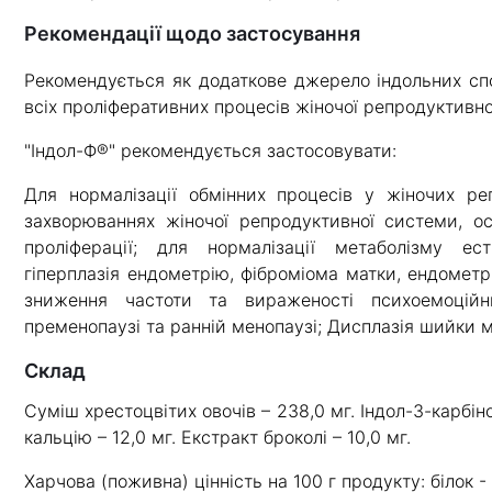
Рекомендації щодо застосування
Рекомендується як додаткове джерело індольних спо
всіх проліферативних процесів жіночої репродуктивно
"Індол-Ф®" рекомендується застосовувати:
Для нормалізації обмінних процесів у жіночих ре
захворюваннях жіночої репродуктивної системи, ос
проліферації; для нормалізації метаболізму ес
гіперплазія ендометрію, фіброміома матки, ендометр
зниження частоти та вираженості психоемоційн
пременопаузі та ранній менопаузі; Дисплазія шийки м
склад
Суміш хрестоцвітих овочів – 238,0 мг. Індол-3-карбіно
кальцію – 12,0 мг. Екстракт броколі – 10,0 мг.
Харчова (поживна) цінність на 100 г продукту: білок - 1