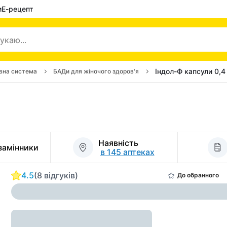
и
Е-рецепт
Індол-Ф капсули 0,4
вна система
БАДи для жіночого здоров'я
Наявність
 замінники
в 145 аптеках
4.5
(8 відгуків)
До обранного