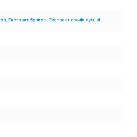
нол
,
Екстракт броколі
,
Екстракт овочів суміші