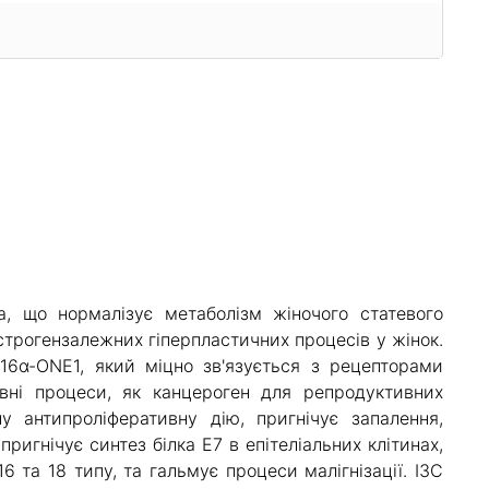
ка, що нормалізує метаболізм жіночого статевого
трогензалежних гіперпластичних процесів у жінок.
 16α-ONE1, який міцно зв'язується з рецепторами
ивні процеси, як канцероген для репродуктивних
ну антипроліферативну дію, пригнічує запалення,
игнічує синтез білка E7 в епітеліальних клітинах,
6 та 18 типу, та гальмує процеси малігнізації. I3C