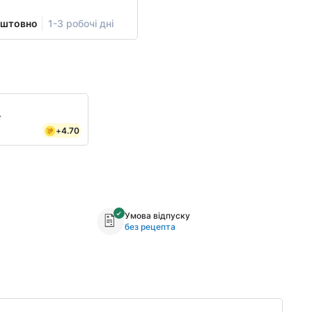
оштовно
1-3 робочі дні
т
+
4.70
Умова відпуску
без рецепта