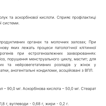
лук та аскорбінової кислоти. Сприяє профілактиці
ї системи.
продуктивних органах та молочних залозах; При
нову яких лежать процеси патологічної клітинної
трогенів при естрогензалежних захворюваннях:
іоз, порушення менструального циклу, мастит; для
их та нейровегетативних розладів у жінок у
атки, аногенітальні кондиломи, асоційовані з ВПЛ.
л – 90,0 мг. Аскорбінова кислота – 50,0 мг. Стеарат
,8 г, вуглеводи - 0,68 г, жири - 0,2 г.