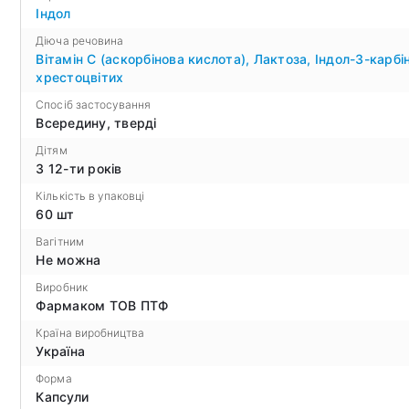
Індол
Діюча речовина
Вітамін С (аскорбінова кислота)
,
Лактоза
,
Індол-3-карбі
хрестоцвітих
Спосіб застосування
Всередину, тверді
Дітям
З 12-ти років
Кількість в упаковці
60 шт
Вагітним
Не можна
Виробник
Фармаком ТОВ ПТФ
Країна виробництва
Україна
Форма
Капсули