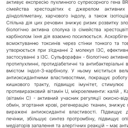
активує експресію пухлинного супресорного гена BRC
сімейства хрестоцвітих є джерелом активних п
дііндолілметану, харчового індолу, а також ізотіоц
Спільна дія цих речовин знижує ризик розвитку злоя
біологічно активна сполука із сімейства хрестоцві
карбінолом їхня дія взаємно посилюється. Аскорбіге
всмоктуванню токсинів через стінки тонкого та тов
утворюється при з'єднанні 2 молекул I3C, ефектив
застосуванні з I3C. Сульфорафан - біологічно активн
протипухлинні, протидіабетичні та антибактеріальні 
вмістом індол-3-карбінолу. У ньому міститься вел
антиоксидантними властивостями, покращує роботу 
кишкового тракту, підвищує імунітет, стимулює 
противиразковий вітамін U, мікроелементи: калій , Ка
(вітамін С) - активний учасник регуляції окисно-ві
обмін, згортання крові, регенерацію тканин, знижує 
виражені антиоксидантні властивості. Підвищує 
печінки, збільшує синтез протромбіну, підвищує оп
медіаторів запалення та алергічних реакцій – має ант