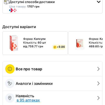
Доступні способи доставки
Ціна товару:
1707 грн
Доступні варіанти
Форма:
Капсули
Форма:
Кап
Кількість:
60 шт
Кількість:
від 759.77 грн
469.60 грн
+
9.86
Все про товар
Аналоги і замінники
Наявність
в 95 аптеках