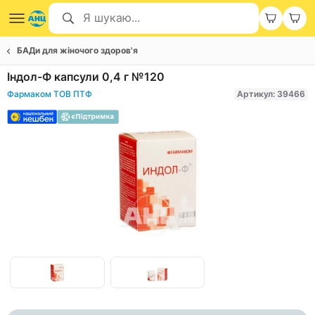
БАДи для жіночого здоров'я
Індол-Ф капсули 0,4 г №120
Фармаком ТОВ ПТФ
Артикул: 39466
Item
1
of
Item
2