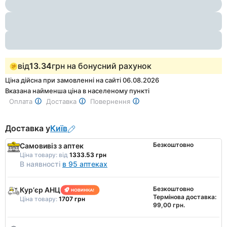
1
of
2
від
13.34
грн на бонусний рахунок
Ціна дійсна при замовленні на сайті 06.08.2026
Вказана найменша ціна в населеному пункті
Оплата
Доставка
Повернення
Доставка у
Київ
Безкоштовно
Самовивіз з аптек
Ціна товару:
від
1333.53 грн
В наявності
в 95 аптеках
Безкоштовно
Курʼєр АНЦ
Термінова доставка:
Ціна товару:
1707 грн
99,00 грн.