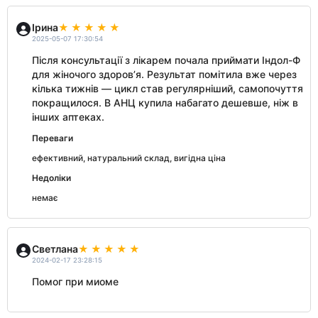
Ірина
2025-05-07 17:30:54
Після консультації з лікарем почала приймати Індол-Ф
для жіночого здоров’я. Результат помітила вже через
кілька тижнів — цикл став регулярніший, самопочуття
покращилося. В АНЦ купила набагато дешевше, ніж в
інших аптеках.
Переваги
ефективний, натуральний склад, вигідна ціна
Недоліки
немає
Светлана
2024-02-17 23:28:15
Помог при миоме