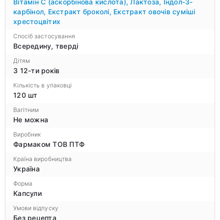
Вітамін С (аскорбінова кислота)
,
Лактоза
,
Індол-3-
карбінол
,
Екстракт броколі
,
Екстракт овочів суміші
хрестоцвітих
Спосіб застосування
Всередину, тверді
Дітям
З 12-ти років
Кількість в упаковці
120 шт
Вагітним
Не можна
Виробник
Фармаком ТОВ ПТФ
Країна виробництва
Україна
Форма
Капсули
Умови відпуску
Без рецепта