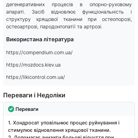
дегенеративних процесів в опорно-руховому
апараті. Засіб відновлює функціональність і
структуру хрящової тканини при остеопорозі,
остеоартрозі, пародонтопатії та артрозі.
Використана література
https://compendium.com.ua/
https://mozdocs.kiev.ua
https://likicontrol.com.ua/
Переваги і Недоліки
Переваги
1. Хондросат уповільнює процес руйнування і
стимулює відновлення хрящової тканини.
2. Допомагає знизити больові відчуття при