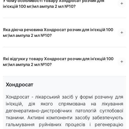
У чому особливості товару Хондросат розчин для
ін'єкцій 100 мг/мл ампула 2 мл №10?
Яка діюча речовина Хондросат розчин для ін'єкцій 100
мг/мл ампула 2 мл №10?
Які відгуки у товару Хондросат розчин для ін'єкцій 100
мг/мл ампула 2 мл №10?
Хондросат
Хондросат - лікарський засіб у формі розчину для
ін'єкцій, дія якого спрямована на лікування
дегенеративно-дистрофічних патологій суглобової
тканини. Активні компоненти засобу забезпечують
гальмування руйнівних процесів і регенерацію