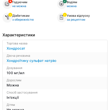
Годуючим
Водіям
не можна
можна
Діабетикам
Умова відпуску
з обережністю
за рецептом
Характеристики
Торгова назва
Хондросат
Діюча речовина
Хондроїтину сульфат натрію
Дозування
100 мг/мл
Дорослим
Можна
Спосіб застосування
Ін'єкції
Дітям
Не можна