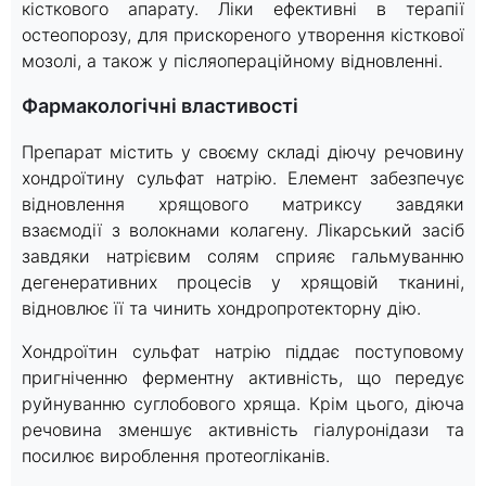
кісткового апарату. Ліки ефективні в терапії
остеопорозу, для прискореного утворення кісткової
мозолі, а також у післяопераційному відновленні.
Фармакологічні властивості
Препарат містить у своєму складі діючу речовину
хондроїтину сульфат натрію. Елемент забезпечує
відновлення хрящового матриксу завдяки
взаємодії з волокнами колагену. Лікарський засіб
завдяки натрієвим солям сприяє гальмуванню
дегенеративних процесів у хрящовій тканині,
відновлює її та чинить хондропротекторну дію.
Хондроїтин сульфат натрію піддає поступовому
пригніченню ферментну активність, що передує
руйнуванню суглобового хряща. Крім цього, діюча
речовина зменшує активність гіалуронідази та
посилює вироблення протеогліканів.