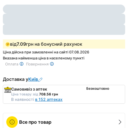
Item
3
1
of
3
від
7.09
грн на бонусний рахунок
Ціна дійсна при замовленні на сайті 07.08.2026
Вказана найменша ціна в населеному пункті
Оплата
Повернення
Доставка у
Київ
Безкоштовно
Самовивіз з аптек
Ціна товару:
від
708.56 грн
В наявності
в 152 аптеках
Все про товар