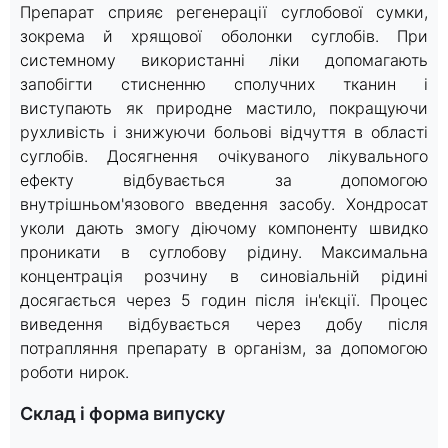
Препарат сприяє регенерації суглобової сумки,
зокрема й хрящової оболонки суглобів. При
системному використанні ліки допомагають
запобігти стисненню сполучних тканин і
виступають як природне мастило, покращуючи
рухливість і знижуючи больові відчуття в області
суглобів. Досягнення очікуваного лікувального
ефекту відбувається за допомогою
внутрішньом'язового введення засобу. Хондросат
уколи дають змогу діючому компоненту швидко
проникати в суглобову рідину. Максимальна
концентрація розчину в синовіальній рідині
досягається через 5 годин після ін'єкції. Процес
виведення відбувається через добу після
потрапляння препарату в організм, за допомогою
роботи нирок.
Склад і форма випуску