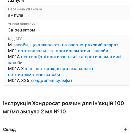
Ампули
Первинна упаковка
ампула
Умови відпуску
За рецептом
Код ATC
M
засоби, що впливають на опорно-руховий апарат
M01
протизапальні та протиревматичні засоби
M01A
нестероїдні протизапальні та протиревматичні
засоби
M01A X
інші нестероїдні протизапальні і
протиревматичні засоби
M01A X25
хондроітин сульфат
Інструкція Хондросат розчин для ін'єкцій 100
мг/мл ампула 2 мл №10
Склад