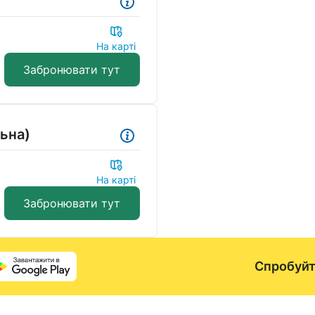
На карті
Забронювати тут
льна)
На карті
Забронювати тут
Спробуйт