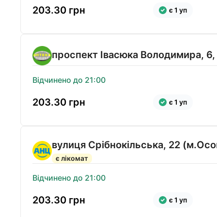
203.30
грн
є 1 уп
проспект Івасюка Володимира, 6,
Відчинено до 21:00
203.30
грн
є 1 уп
вулиця Срібнокільська, 22 (м.Ос
є лікомат
Відчинено до 21:00
203.30
грн
є 1 уп