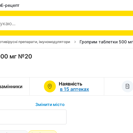
и
Е-рецепт
Гроприм таблетки 500 м
отивірусні препарати, імуномодулятори
500 мг №20
Наявність
 замінники
в 15 аптеках
Змінити місто