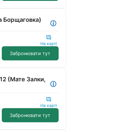
а Борщаговка)
На карті
Забронювати тут
12 (Мате Залки,
На карті
Забронювати тут