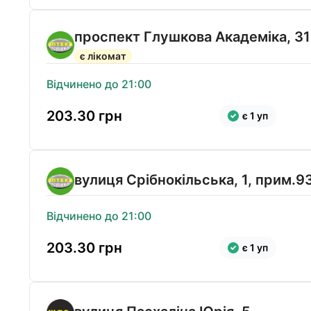
проспект Глушкова Академіка, 31
є лікомат
Відчинено до 21:00
203.30
грн
є 1 уп
вулиця Срібнокільська, 1, прим.9
Відчинено до 21:00
203.30
грн
є 1 уп