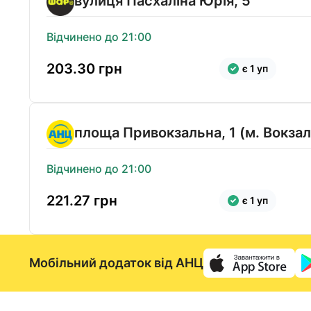
вулиця Пасхаліна Юрія, 5
Відчинено до 21:00
203.30
грн
є 1 уп
площа Привокзальна, 1 (м. Вокза
Відчинено до 21:00
221.27
грн
є 1 уп
Мобільний додаток від АНЦ