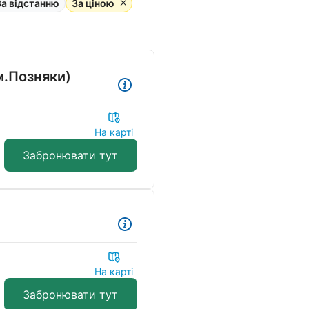
За відстанню
За ціною
м.Позняки)
На карті
Забронювати тут
На карті
Забронювати тут