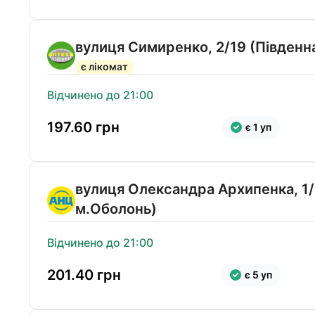
вулиця Симиренко, 2/19 (Південн
є лікомат
Відчинено до 21:00
197.60
грн
є 1 уп
вулиця Олександра Архипенка, 1/
м.Оболонь)
Відчинено до 21:00
201.40
грн
є 5 уп