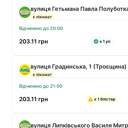
вулиця Гетьмана Павла Полуботка,
є лікомат
Відчинено до 20:00
203.11
грн
є 1 уп
вулиця Градинська, 1 (Троєщина)
є лікомат
Відчинено до 21:00
203.11
грн
є 1 блістер
вулиця Липківського Василя Митр