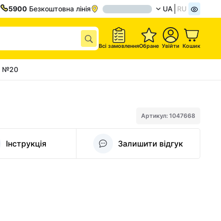
5900
Безкоштовна лінія
UA
RU
Всі замовлення
Обране
Увійти
Кошик
г №20
Артикул: 1047668
Інструкція
Залишити відгук