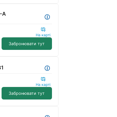
-А
На карті
Забронювати тут
31
На карті
Забронювати тут