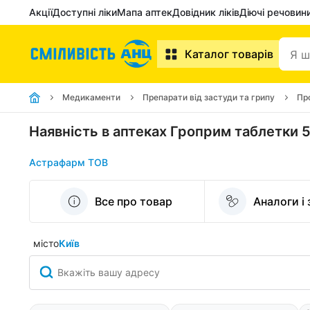
Акції
Доступні ліки
Мапа аптек
Довідник ліків
Діючі речовин
Каталог товарів
Медикаменти
Препарати від застуди та грипу
Пр
Наявність в аптеках Гроприм таблетки 
Астрафарм ТОВ
Все про товар
Аналоги і
місто
Київ