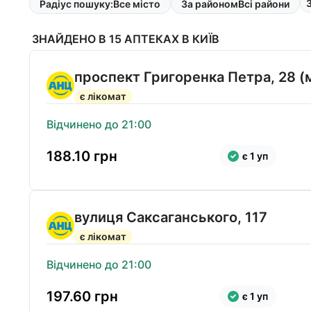
Радіус пошуку:
Все місто
За районом
Всі райони
ЗНАЙДЕНО В 15 АПТЕКАХ В КИЇВ
проспект Григоренка Петра, 28 (
є лікомат
Відчинено до 21:00
188.10
грн
є 1 уп
вулиця Саксаганського, 117
є лікомат
Відчинено до 21:00
197.60
грн
є 1 уп