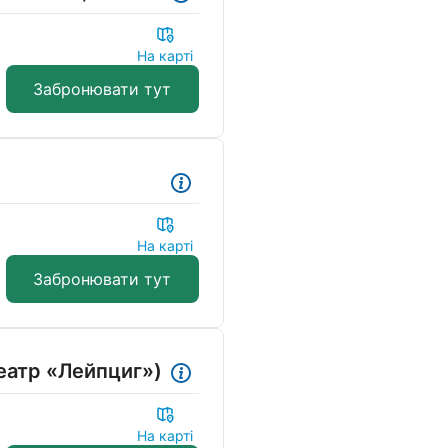
На карті
Забронювати тут
На карті
Забронювати тут
театр «Лейпциг»)
На карті