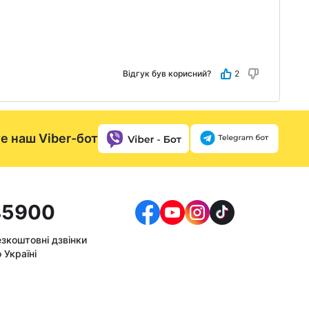
Відгук був корисний?
2
е наш Viber-бот
5900
езкоштовні дзвінки
 Україні