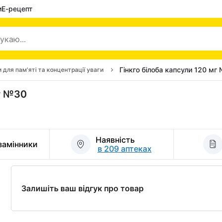
и
Е-рецепт
Гінкго білоба капсули 120 мг
и для пам'яті та концентрації уваги
мг №30
Наявність
 замінники
в 209 аптеках
Залишіть ваш відгук про товар