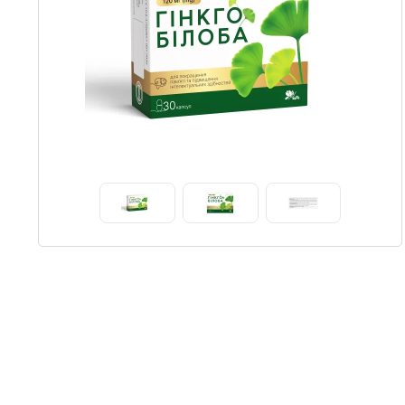
Item
1
of
4