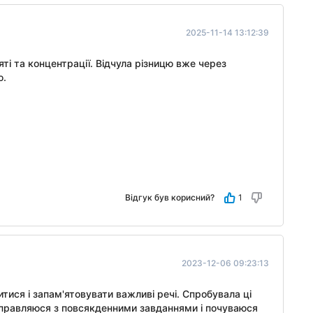
2025-11-14 13:12:39
яті та концентрації. Відчула різницю вже через
ю.
Відгук був корисний?
1
2023-12-06 09:23:13
тися і запам'ятовувати важливі речі. Спробувала ці
 справляюся з повсякденними завданнями і почуваюся