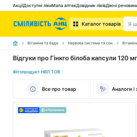
Акції
Доступні ліки
Мапа аптек
Довідник ліків
Діючі речовин
Каталог товарів
Вітаміни та бади
Нервова система та сон
Вітамін
Відгуки про Гінкго білоба капсули 120 
Фітопродукт НВЛ ТОВ
Все про товар
Аналоги і