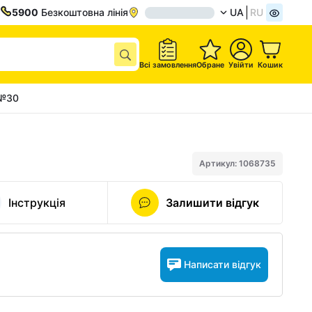
5900
Безкоштовна лінія
UA
RU
Всі замовлення
Обране
Увійти
Кошик
 №30
Артикул: 1068735
Інструкція
Залишити відгук
Написати відгук