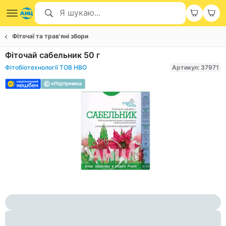
Фіточаї та трав'яні збори
Фіточай сабельник 50 г
Фітобіотехнології ТОВ НВО
Артикул: 37971
Item
1
of
1