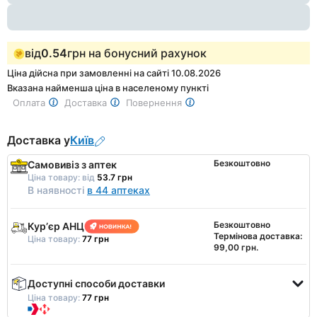
від
0.54
грн на бонусний рахунок
Ціна дійсна при замовленні на сайті 10.08.2026
Вказана найменша ціна в населеному пункті
Оплата
Доставка
Повернення
Доставка у
Київ
Безкоштовно
Самовивіз з аптек
Ціна товару:
від
53.7 грн
В наявності
в 44 аптеках
Безкоштовно
Курʼєр АНЦ
Термінова доставка:
Ціна товару:
77 грн
99,00 грн.
Доступні способи доставки
Ціна товару:
77 грн