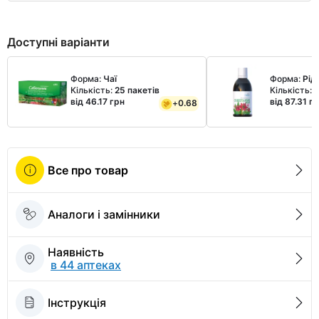
Доступні варіанти
Форма:
Чаї
Форма:
Рід
Кількість:
25 пакетів
Кількість:
5
від 46.17 грн
від 87.31 г
+
0.68
Все про товар
Аналоги і замінники
Наявність
в 44 аптеках
Інструкція