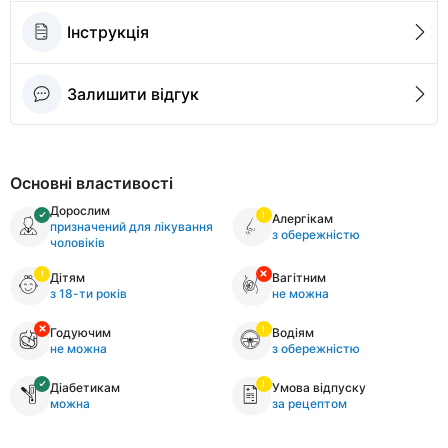
Інструкція
Залишити відгук
Основні властивості
Дорослим
Алергікам
призначений для лікування
з обережністю
чоловіків
Дітям
Вагітним
з 18-ти років
не можна
Годуючим
Водіям
не можна
з обережністю
Діабетикам
Умова відпуску
можна
за рецептом