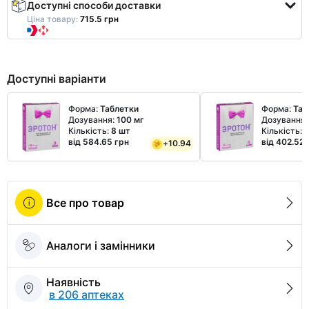
Доступні способи доставки
Ціна товару:
715.5 грн
Доступні варіанти
Форма:
Таблетки
Форма:
Таб
Дозування:
100 мг
Дозування
Кількість:
8 шт
Кількість:
8
від 584.65 грн
від 402.52 
+
10.94
Все про товар
Аналоги і замінники
Наявність
в 206 аптеках