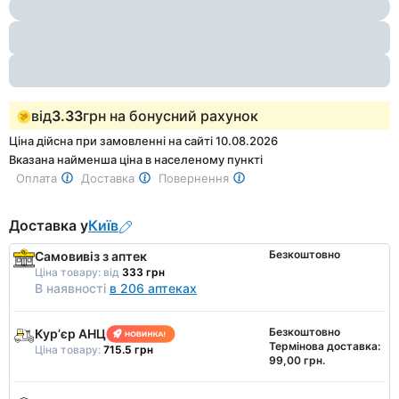
1
of
2
від
3.33
грн на бонусний рахунок
Ціна дійсна при замовленні на сайті 10.08.2026
Вказана найменша ціна в населеному пункті
Оплата
Доставка
Повернення
Доставка у
Київ
Безкоштовно
Самовивіз з аптек
Ціна товару:
від
333 грн
В наявності
в 206 аптеках
Безкоштовно
Курʼєр АНЦ
Термінова доставка:
Ціна товару:
715.5 грн
99,00 грн.