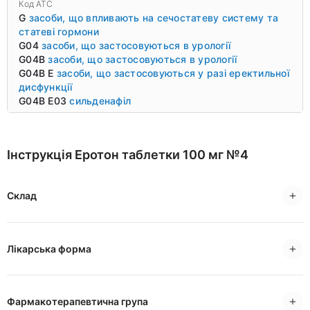
Код ATC
G
засоби, що впливають на сечостатеву систему та
статеві гормони
G04
засоби, що застосовуються в урології
G04B
засоби, що застосовуються в урології
G04B E
засоби, що застосовуються у разі еректильної
дисфункції
G04B E03
сильденафіл
Інструкція Еротон таблетки 100 мг №4
Склад
Лікарська форма
Фармакотерапевтична група