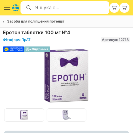
Засоби для поліпшення потенції
Еротон таблетки 100 мг №4
Фітофарм ПрАТ
Артикул: 12718
Item
1
of
Item
2