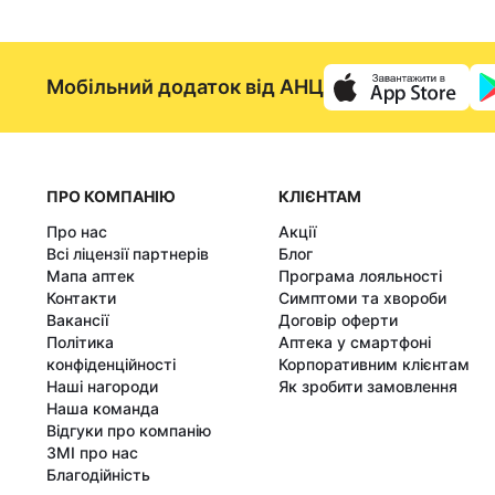
Мобільний додаток від АНЦ
ПРО КОМПАНІЮ
КЛІЄНТАМ
Про нас
Акції
Всі ліцензії партнерів
Блог
Мапа аптек
Програма лояльності
Контакти
Симптоми та хвороби
Вакансії
Договір оферти
Політика
Аптека у смартфоні
конфіденційності
Корпоративним клієнтам
Наші нагороди
Як зробити замовлення
Наша команда
Відгуки про компанію
ЗМІ про нас
Благодійність