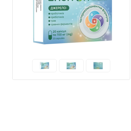
Item
1
of
6