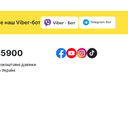
е наш Viber-бот
5900
езкоштовні дзвінки
 Україні