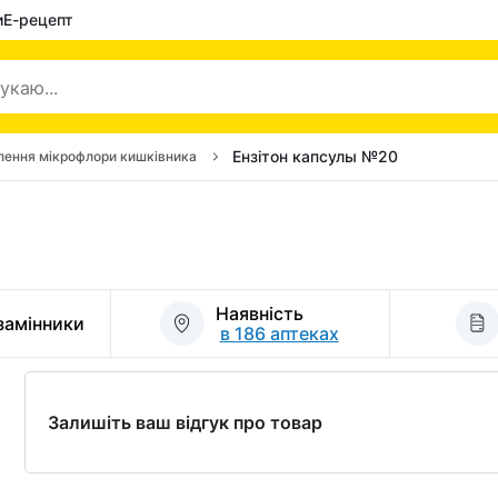
и
Е-рецепт
Ензітон капсулы №20
лення мікрофлори кишківника
Наявність
 замінники
в 186 аптеках
Залишіть ваш відгук про товар