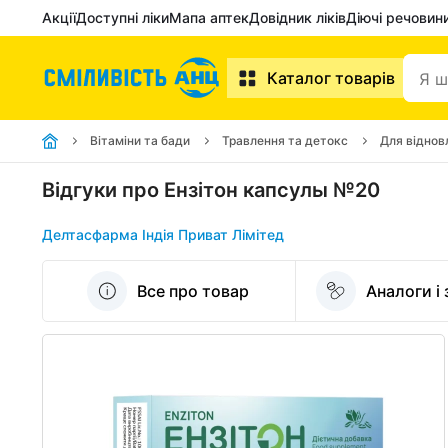
Акції
Доступні ліки
Мапа аптек
Довідник ліків
Діючі речовин
Каталог товарів
Вітаміни та бади
Травлення та детокс
Для віднов
Відгуки про Ензітон капсулы №20
Делтасфарма Індія Приват Лімітед
Все про товар
Аналоги і