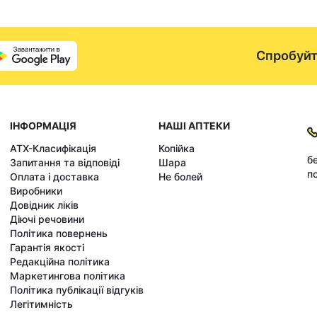
Спробуйт
ІНФОРМАЦІЯ
НАШІ АПТЕКИ
АТХ-Класифікація
Копійка
б
Запитання та відповіді
Шара
по
Оплата і доставка
Не болей
Виробники
Довідник ліків
Діючі речовини
Політика повернень
Гарантія якості
Редакційна політика
Маркетингова політика
Політика публікації відгуків
Легітимність