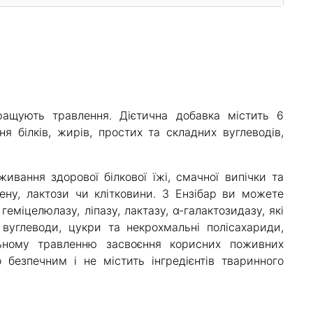
ращують травлення. Дієтична добавка містить 6
я білків, жирів, простих та складних вуглеводів,
ивання здорової білкової їжі, смачної випічки та
ену, лактози чи клітковини. З Ензібар ви можете
 геміцелюлазу, ліпазу, лактазу, α-галактозидазу, які
вуглеводи, цукри та некрохмальні полісахариди,
ьному травленню засвоєння корисних поживних
безпечним і не містить інгредієнтів тваринного