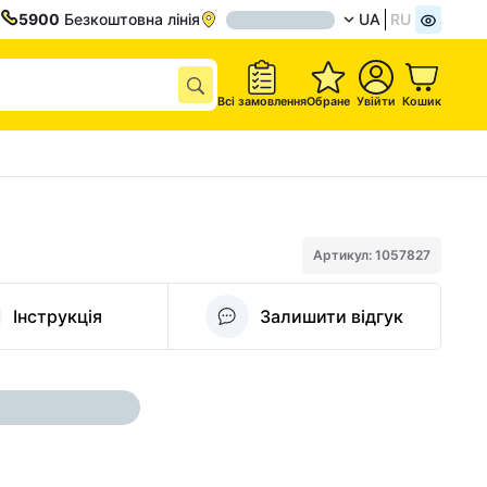
5900
Безкоштовна лінія
UA
RU
Всі замовлення
Обране
Увійти
Кошик
Артикул: 1057827
Інструкція
Залишити відгук