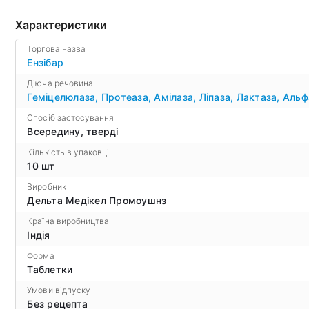
Характеристики
Торгова назва
Ензібар
Діюча речовина
Геміцелюлаза
,
Протеаза
,
Амілаза
,
Ліпаза
,
Лактаза
,
Альф
Спосіб застосування
Всередину, тверді
Кількість в упаковці
10 шт
Виробник
Дельта Медікел Промоушнз
Країна виробництва
Індія
Форма
Таблетки
Умови відпуску
Без рецепта