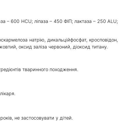
за – 600 HCU; ліпаза – 450 ФІП; лактаза – 250 ALU;
скармелоза натрію, дикальційфосфат, кросповідон,
 жовтий, оксид заліза червоний, діоксид титану.
гредієнтів тваринного походження.
лікаря.
років, не застосовувати у дітей.