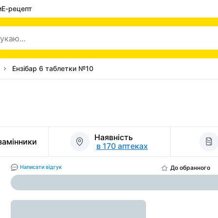
и
Е-рецепт
Ензібар 6 таблетки №10
Наявність
 замінники
в 170 аптеках
До обранного
Написати відгук