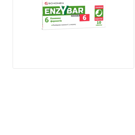
Item
1
of
1