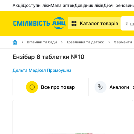
Акції
Доступні ліки
Мапа аптек
Довідник ліків
Діючі речовин
Каталог товарів
Вітаміни та бади
Травлення та детокс
Ферменти
Ензібар 6 таблетки №10
Дельта Медікел Промоушнз
Все про товар
Аналоги і