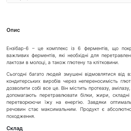
Опис
Ензібар-6 – це комплекс із 6 ферментів, що пок
важливих ферментів, які необхідні для перетравленн
лактози в молоці, а також глютену та клітковини.
Сьогодні багато людей змушені відмовлятися від вж
кондитерських виробів через непереносимість глют
дозволити собі все це. Він містить протеазу, амілазу,
допомагають перетравлювати білки, жири, складні 
перетворюючи їжу на енергію. Завдяки оптимал
речовин стає максимальним. Продукт є абсолютно 
походження.
склад