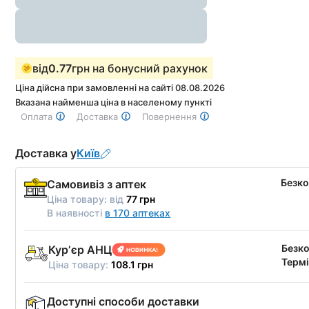
від
0.77
грн на бонусний рахунок
Ціна дійсна при замовленні на сайті 08.08.2026
Вказана найменша ціна в населеному пункті
Оплата
Доставка
Повернення
Доставка у
Київ
Безк
Самовивіз з аптек
Ціна товару:
від
77 грн
В наявності
в 170 аптеках
Безк
Курʼєр АНЦ
Термі
Ціна товару:
108.1 грн
Доступні способи доставки