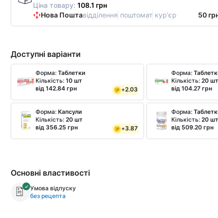
Ціна товару:
108.1 грн
Нова Пошта
відділення
поштомат
курʼєр
50 гр
Доступні варіанти
Форма:
Таблетки
Форма:
Таблетк
Кількість:
10 шт
Кількість:
20 ш
від 142.84 грн
від 104.27 грн
+
2.03
Форма:
Капсули
Форма:
Таблетк
Кількість:
20 шт
Кількість:
20 ш
від 356.25 грн
від 509.20 грн
+
3.87
Основні властивості
Умова відпуску
без рецепта