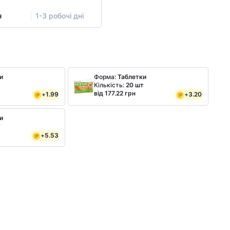
н
1-3 робочі дні
и
Форма:
Таблетки
т
Кількість:
20 шт
від 177.22 грн
+
1.99
+
3.20
и
т
+
5.53