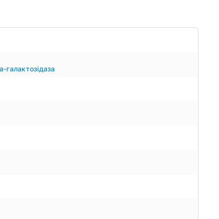
а-галактозідаза