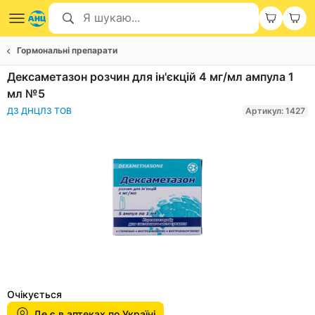
Гормональні препарати
Дексаметазон розчин для ін'єкцій 4 мг/мл ампула 1
мл №5
ДЗ ДНЦЛЗ ТОВ
Артикул: 1427
Item
1
Очікується
of
Де є в аптеках по Україні