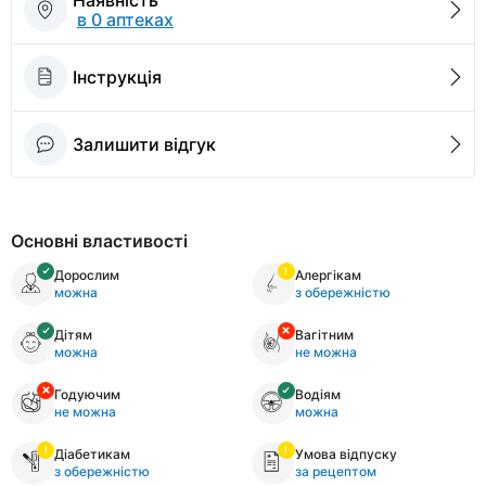
Наявність
в 0 аптеках
Інструкція
Залишити відгук
Основні властивості
Дорослим
Алергікам
можна
з обережністю
Дітям
Вагітним
можна
не можна
Годуючим
Водіям
не можна
можна
Діабетикам
Умова відпуску
з обережністю
за рецептом