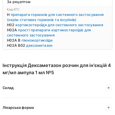
За рецептом
Код ATC
H
препарати гормонів для системного застосування
(окрім статевих гормонів та інсулінів)
H02
кортикостероїди для системного застосування
H02A
прості препарати кортикостероїдів для
системного застосування
H02A B
глюкокортикоїди
H02A B02
дексаметазон
Інструкція Дексаметазон розчин для ін'єкцій 4
мг/мл ампула 1 мл №5
Склад
Лікарська форма