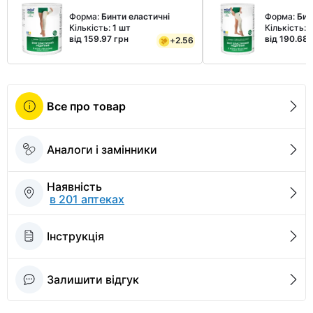
Форма:
Бинти еластичні
Форма:
Бин
Кількість:
1 шт
Кількість:
1
від 159.97 грн
від 190.68 
+
2.56
Все про товар
Аналоги і замінники
Наявність
в 201 аптеках
Інструкція
Залишити відгук