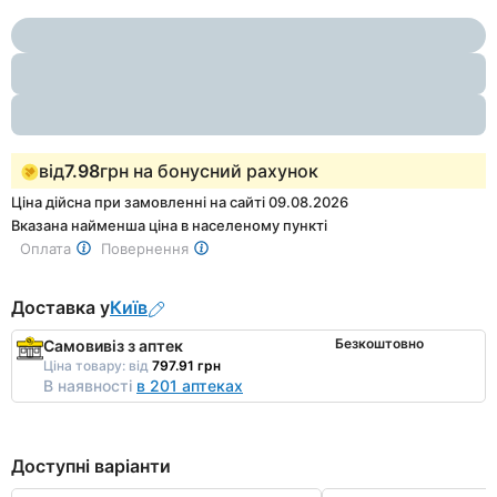
Item
2
1
of
2
від
7.98
грн на бонусний рахунок
Ціна дійсна при замовленні на сайті 09.08.2026
Вказана найменша ціна в населеному пункті
Оплата
Повернення
Доставка у
Київ
Безкоштовно
Самовивіз з аптек
Ціна товару:
від
797.91 грн
В наявності
в 201 аптеках
Доступні варіанти