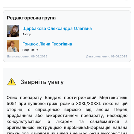
Редакторська група
Щербакова Олександра Олегівна
Автор
Грицюк Ліана Георгіївна
Рецензент
Дата створення: 09.06.2025
Дата оновлення: 09.06.2025
Зверніть увагу
Опис препарату Бандаж протигрижовий Медтекстиль
5051 при пупкової грижі розмір XXXL/XXXXL люкс на цій
сторінці є спрощеною версією від anc.ua Перед
придбанням або використанням препарату, необхідно
консультуватися з лікарем та ознайомитися з
оригінальною інструкцією виробника.Інформація надана
тільки для ознайомчих цілей і не має бути використана