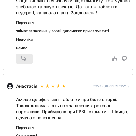
якщо з'являються язвочки від стоматиту. Теж чудово
знеболює та лікує інфекцію. До того ж таблетки
недорогі, купувала в анц. Задоволена!
Переваги
знімає запалення у горлі, допомагає при стоматиті
Недоліки
немає
Анастасія
2024-08-11 21:32:53
Амілар це ефективні таблетки при болю в горлі.
Також допомагають при запаленнях ротової
порожнини. Приймаю їх при ГРВІ і стоматиті. Швидко
відчуваю полегшення.
Переваги
Смак вишні